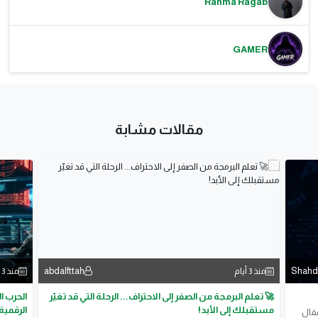
Rahma Ragab
GAMER
مقالات مشابة
abdalfttah
Shahd
منذ 3 أيام
منذ 3 أيام
🚀 تعلم البرمجة من الصفر إلى الاحتراف... الرحلة التي قد تغيّر
الحرب ا
مستقبلك إلى الأبد!
الرقمية
مقال