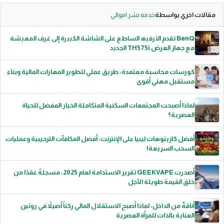
مقالات اخري بواسطة
خدمه نشر اموالي
BenQ ﺗﻘدم اﻟﺗرﻓﯾﮫ اﻟﺳﺎطﻊ ﻋﻠﻰ اﻟﺷﺎﺷﺔ اﻟﻛﺑﯾرة إﻟﻰ ﻏرف اﻟﻣﻌﯾﺷﺔ
ﻣﻊ ﺟﮭﺎز اﻟﻌرض TH575i اﻟﺟدﯾد
كورسات محاسبة معتمدة: طريق عملي لتطوير المهارات المالية وبناء
مستقبل مهني أقوى
لماذا أصبحت المجتمعات السكنية المتكاملة الخيار المفضل للحياة
العصرية؟
أفضل كازينوهات ليبيا على الإنترنت: أفضل المكافآت الترحيبية وعمليات
السحب السريعة!
أصدرت GEEKVAPE تقرير الاستدامة لعام 2025، مسجلةً عقدًا من
خلق القيمة طويلة الأجل
أناقةٌ من الداخل: لماذا أصبح الاستقلال المالي ركناً أصيلاً في روتين
العناية بالذات للمرأة العصرية