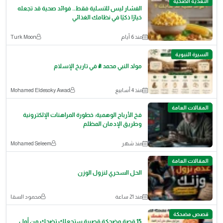
التغذية الصحية
الفشار ليس للتسلية فقط.. فوائد صحية قد تجعله
خيارًا ذكيًا في نظامك الغذائي
منذ 6 أيام
Turk Moon
السيرة النبوية
مولد النبي محمد ﷺ في تاريخ الإسلام
منذ 4 أسابيع
Mohamed Eldesoky Awad
المقالات العامة
​فخ الأرباح الوهمية: خطورة المراهنات الإلكترونية
وطريق الإدمان المظلم
منذ شهر
Mohamed Seleem
المقالات العامة
الحل السحري لنزول الوزن
منذ 21 ساعة
محمود السقا
قصص مضحكة
15 قصة مضحكة قصيرة ستجعلك تضحك من أول