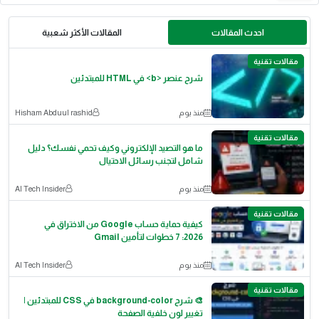
احدث المقالات
المقالات الأكثر شعبية
مقالات تقنية
شرح عنصر <b> في HTML للمبتدئين
منذ يوم
Hisham Abduul rashid
مقالات تقنية
ما هو التصيد الإلكتروني وكيف تحمي نفسك؟ دليل
شامل لتجنب رسائل الاحتيال
منذ يوم
AI Tech Insider
مقالات تقنية
كيفية حماية حساب Google من الاختراق في
2026: 7 خطوات لتأمين Gmail
منذ يوم
AI Tech Insider
مقالات تقنية
🎨 شرح background-color في CSS للمبتدئين |
تغيير لون خلفية الصفحة