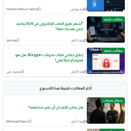
منذ يومين
Hisham Abduul rashid
مقالات تقنية
"أشهر طرق النصب الإلكتروني في 2026 وكيف
تحمي نفسك منها"
منذ 3 أيام
zahraa
مقالات تقنية
إغلاق جماعي لمئات مدونات Blogger: هل هو
هجوم أم خطأ تقني؟
منذ 4 أيام
محمود علي
أكثر المقالات تقييمًا هذا الأسبوع
سؤال وجواب
هل يمكن للإنسان أن يغير شخصيته؟
منذ 3 أيام
Mohamed Samir