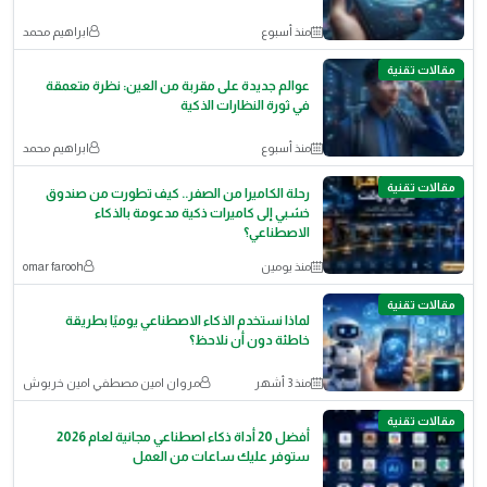
منذ أسبوع
ابراهيم محمد
مقالات تقنية
عوالم جديدة على مقربة من العين: نظرة متعمقة
في ثورة النظارات الذكية
منذ أسبوع
ابراهيم محمد
مقالات تقنية
رحلة الكاميرا من الصفر.. كيف تطورت من صندوق
خشبي إلى كاميرات ذكية مدعومة بالذكاء
الاصطناعي؟
منذ يومين
omar farooh
مقالات تقنية
لماذا نستخدم الذكاء الاصطناعي يوميًا بطريقة
خاطئة دون أن نلاحظ؟
منذ 3 أشهر
مروان امين مصطفي امين خربوش
مقالات تقنية
أفضل 20 أداة ذكاء اصطناعي مجانية لعام 2026
ستوفر عليك ساعات من العمل