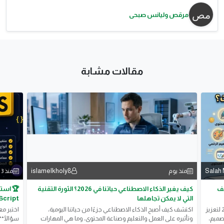
مرقص وليانس صبحى
مقالات مشابة
islamelkholy8
Salah
منذ يوم
منذ 3 أيام
كيف تضاعف
كيف يغير الذكاء الاصطناعي حياتنا في 2026؟ الثورة التقنية
🏆 استر
التي لا يمكن تجاهلها
vaScript (50
استكشف أفضل أدوات الذكاء الاصطناعي المجانية في 2026 لتعزيز
اكتشف كيف أصبح الذكاء الاصطناعي جزءًا من حياتنا اليومية،
صميم،
وتأثيره على العمل والتعليم وصناعة المحتوى، وما هي المهارات
سؤالًا*