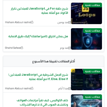
مقالات تقنية
شرح حلقة For في JavaScript للمبتدئين تكرار
الأكواد مع أمثلة عملية
منذ يومين
Hisham Abduul rashid
مقالات تقنية
هل يمكن اختراق كاميرا هاتفك؟ إليك طرق الحماية
منذ يوم
Shahd Safwat
أكثر المقالات تقييمًا هذا الأسبوع
مقالات تقنية
شرح الجمل الشرطية في JavaScript للمبتدئين |
If, Else, Else If مع أمثلة عملية
منذ 3 أيام
Hisham Abduul rashid
مقالات تقنية
خلف الكواليس: كيف تقرأ مراجعات الهواتف
وتكتشف العيوب التي لا تذكرها الشركات