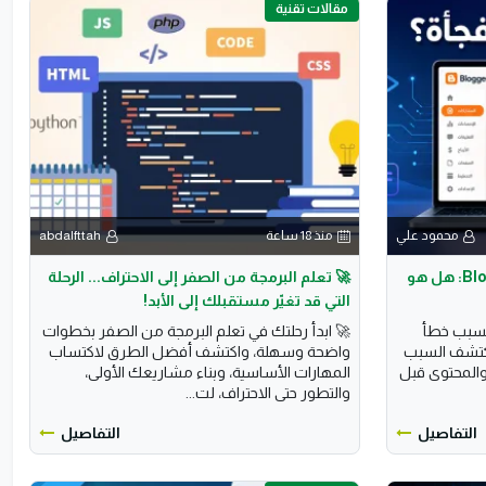
مقالات تقنية
محمود علي
منذ 18 ساعة
abdalfttah
إغلاق جماعي لمئات مدونات Blogger: هل هو
🚀 تعلم البرمجة من الصفر إلى الاحتراف... الرحلة
التي قد تغيّر مستقبلك إلى الأبد!
جأة بسبب خطأ
🚀 ابدأ رحلتك في تعلم البرمجة من الصفر بخطوات
اكتشف السبب
واضحة وسهلة، واكتشف أفضل الطرق لاكتساب
المحتوى قبل
المهارات الأساسية، وبناء مشاريعك الأولى،
والتطور حتى الاحتراف، لت...
التفاصيل
التفاصيل