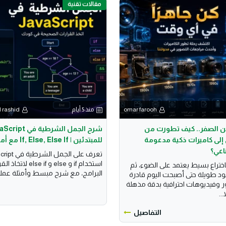
مقالات تقنية
omar farooh
منذ 5 أيام
 rashid
 من الصفر.. كيف تطورت من
شرح الجمل الشرطية في 
لى كاميرات ذكية مدعومة
للمبتدئين | If, Else, Else If مع أمثلة عملية
اعي؟
استخدام if و else و e if
اختراع بسيط يعتمد على الضوء، ثم
البرامج، مع شرح مبسط وأمثلة عملية
د طويلة حتى أصبحت اليوم قادرة
 وفيديوهات احترافية بدقة مذهلة
..
التفاصيل