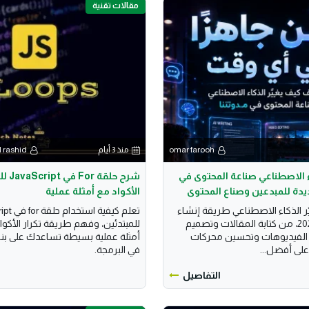
مقالات تقنية
omar farooh
منذ 3 أيام
 rashid
اء الاصطناعي صناعة المحتوى في
شرح حل
الأكواد مع أمثلة عملية
 الذكاء الاصطناعي طريقة إنشاء
تعلم كيفية 
المحتوى في 2026، من كتابة المقالات وتصميم
للمبتدئين، وفهم طريقة تكرار الأكو
ج الفيديوهات وتحسين محركات
أمثلة عملية بسيطة تساعدك على ب
على أفضل...
في البرمجة.
التفاصيل