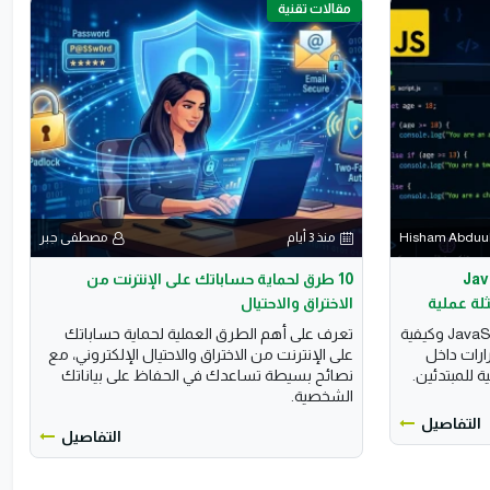
مقالات تقنية
Hisham Abduul
منذ 3 أيام
مصطفى جبر
JavaScript
10 طرق لحماية حساباتك على الإنترنت من
الاختراق والاحتيال
تعرف على الجمل الشرطية في JavaScript وكيفية
تعرف على أهم الطرق العملية لحماية حساباتك
els لاتخاذ القرارات داخل
على الإنترنت من الاختراق والاحتيال الإلكتروني، مع
 للمبتدئين.
نصائح بسيطة تساعدك في الحفاظ على بياناتك
الشخصية.
التفاصيل
التفاصيل