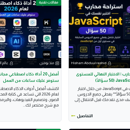
مقالات تقنية
Hisham Abduul rashid
منذ يومين
عالم ا
رب | الاختبار النهائي للمستوى
ستوفر عليك ساعات من العمل
اختبر معلوماتك في JavaScript من خلال اختبار
اكتشف أفضل أدوات الذكاء الاصطناع
شامل يضم **50 سؤالًا** يغطي جميع الدروس
لعام 2026 التي تساعد في كتابة ا
شف مدى تقدمك قبل الانتقال إلى
الصور، وتصميم الفيديوهات، والبرمجة
مع شرح مختصر لك...
التفاصيل