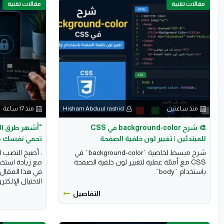
مقالات تقنية
مقالات تقنية
منذ ساعتين
Hisham Abduul rashid
منذ 17 ساعة
🎨 شرح background-color في CSS
للمبتدئين | تغيير لون خلفية الصفحة
تحمي نفسك م
شرح مبسط لخاصية `background-color` في
: أصبح النصب ال
CSS مع أمثلة عملية لتغيير لون خلفية الصفحة
مع زيادة استخدا
باستخدام `body`.
في هذا المقال
الاحتيال الإلكترو
التفاصيل