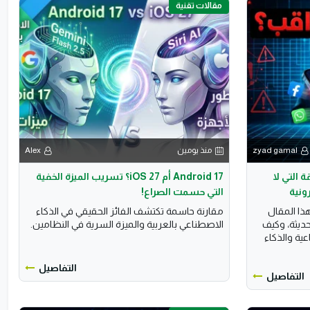
مقالات تقنية
zyad gamal
منذ يومين
Alex
التي لا
Android 17 أم iOS 27؟ تسريب الميزة الخفية
رونية
التي حسمت الصراع!
ذا المقال
مقارنة حاسمة تكتشف الفائز الحقيقي في الذكاء
حديثة، وكيف
الاصطناعي بالعربية والميزة السرية في النظامين.
ية والذكاء
التفاصيل
التفاصيل