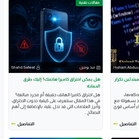
مقالات تقنية
Hisham Abduul
منذ يومين
Shahd Safwat
قة For في JavaScript للمبتدئين تكرار
هل يمكن اختراق كاميرا هاتفك؟ إليك طرق
الحماية
استخدام حلقة for في JavaScript
هل اختراق كاميرا الهاتف حقيقة أم مجرد مبالغة؟
اد بسهولة مع
في هذا المقال ستتعرف على كيفية حدوث الاختراق،
ناء أساس قوي
وأبرز العلامات التي قد تدل عليه، بالإضافة إلى أهم
النصائح...
التفاصيل
التفاصيل