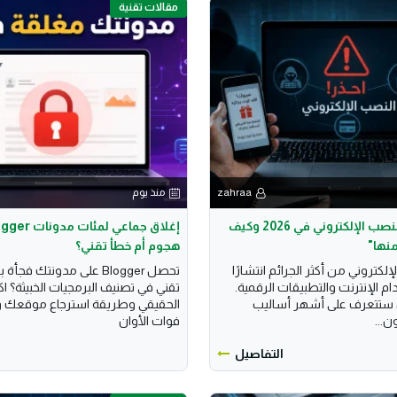
مقالات تقنية
zahraa
منذ يوم
"أشهر طرق النصب الإلكتروني في 2026 وكيف
نها"
هجوم أم خطأ تقني؟
إلكتروني من أكثر الجرائم انتشارًا
تحصل Blogger على مدونتك ف
م الإنترنت والتطبيقات الرقمية.
تقني في تصنيف البرمجيات الخبيثة؟ 
 ستتعرف على أشهر أساليب
الحقيقي وطريقة استرجاع موقعك و
ن...
فوات الأوان
التفاصيل