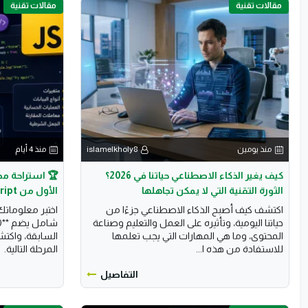
مقالات تقنية
مقالات تقنية
منذ يومين
islamelkholy8
منذ 4 أيام
كيف يغير الذكاء الاصطناعي حياتنا في 2026؟
🏆 استراحة محا
الثورة التقنية التي لا يمكن تجاهلها
الأول من JavaScript (50 سؤالًا)
اكتشف كيف أصبح الذكاء الاصطناعي جزءًا من
حياتنا اليومية، وتأثيره على العمل والتعليم وصناعة
المحتوى، وما هي المهارات التي يجب تعلمها
السابقة، واكت
للاستفادة من هذه ا...
المرحلة التالية.
التفاصيل