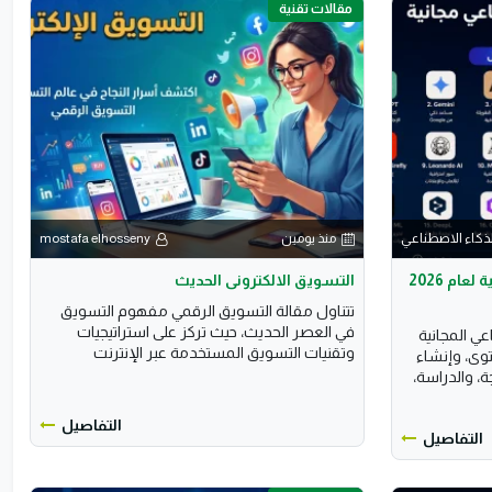
مقالات تقنية
لذكاء الاصطناعي
منذ يومين
mostafa elhosseny
أفضل 20 أداة ذكاء اصطناعي مجانية لعام 2026
التسويق الالكترونى الحديث
تتناول مقالة التسويق الرقمي مفهوم التسويق
في العصر الحديث، حيث تركز على استراتيجيات
ي المجانية
وتقنيات التسويق المستخدمة عبر الإنترنت
لمحتوى، وإنشاء
، والدراسة،
التفاصيل
التفاصيل