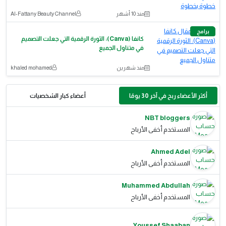
منذ 10 أشهر
Al-Fattany Beauty Channel
برامج
كانفا (Canva): الثورة الرقمية التي جعلت التصميم
في متناول الجميع
منذ شهرين
khaled mohamed
أكثر الأعضاء ربح في آخر 30 يومًا
أعضاء كبار الشخصيات
NBT bloggers
المستخدم أخفى الأرباح
Ahmed Adel
المستخدم أخفى الأرباح
Muhammed Abdullah
المستخدم أخفى الأرباح
Youssef Shaaban