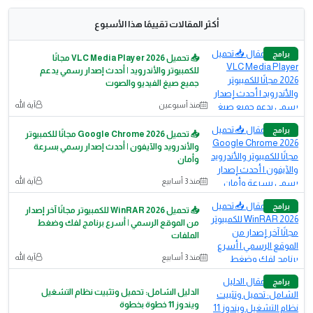
أكثر المقالات تقييمًا هذا الأسبوع
برامج
📥 تحميل VLC Media Player 2026 مجانًا
للكمبيوتر والأندرويد | أحدث إصدار رسمي يدعم
جميع صيغ الفيديو والصوت
منذ أسبوعين
آية الله
برامج
📥 تحميل Google Chrome 2026 مجانًا للكمبيوتر
والأندرويد والآيفون | أحدث إصدار رسمي بسرعة
وأمان
منذ 3 أسابيع
آية الله
برامج
📥 تحميل WinRAR 2026 للكمبيوتر مجانًا آخر إصدار
من الموقع الرسمي | أسرع برنامج لفك وضغط
الملفات
منذ 3 أسابيع
آية الله
برامج
الدليل الشامل: تحميل وتثبيت نظام التشغيل
ويندوز 11 خطوة بخطوة