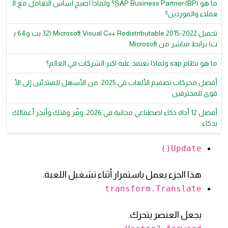
ما هو SAP Business Partner (BP)؟ ولماذا أصبح أساس التعامل مع ال
عملاء والموردين؟
تحميل Microsoft Visual C++ Redistributable 2015-2022 (32 بت و64 ب
ت) برابط مباشر من Microsoft
ما هو نظام sap ولماذا تعتمد عليه اكبر الشركات في العالم؟
أفضل محركات تصميم الألعاب في 2025: من الأسهل للمبتدئين إلى الأ
قوى للمحترفين
أفضل 12 أداة ذكاء اصطناعي مجانية في 2026: وفّر وقتك وأنجز أعمالك
بذكاء
Update()
هذا الجزء يعمل باستمرار أثناء تشغيل اللعبة.
transform.Translate
يجعل العنصر يتحرك.