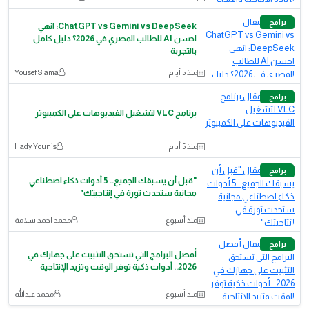
برامج
ChatGPT vs Gemini vs DeepSeek: انهي
احسن AI للطالب المصري في 2026؟ دليل كامل
بالتجربة
منذ 5 أيام
Yousef Slama
برامج
برنامج VLC لتشغيل الفيديوهات على الكمبيوتر
منذ 5 أيام
Hady Younis
برامج
​"قبل أن يسبقك الجميع.. 5 أدوات ذكاء اصطناعي
مجانية ستحدث ثورة في إنتاجيتك"
منذ أسبوع
محمد احمد سلامة
برامج
أفضل البرامج التي تستحق التثبيت على جهازك في
2026.. أدوات ذكية توفر الوقت وتزيد الإنتاجية
منذ أسبوع
محمد عبدالله