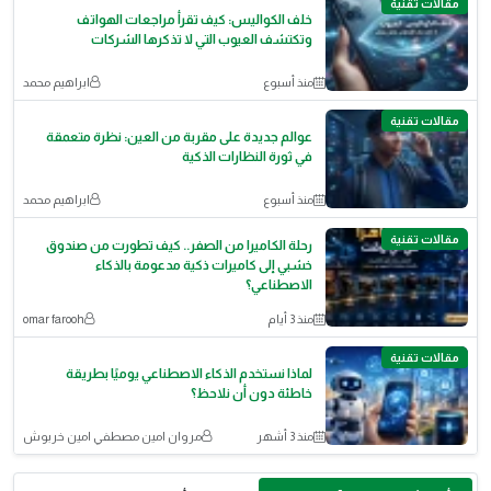
مقالات تقنية
خلف الكواليس: كيف تقرأ مراجعات الهواتف
وتكتشف العيوب التي لا تذكرها الشركات
منذ أسبوع
ابراهيم محمد
مقالات تقنية
عوالم جديدة على مقربة من العين: نظرة متعمقة
في ثورة النظارات الذكية
منذ أسبوع
ابراهيم محمد
مقالات تقنية
رحلة الكاميرا من الصفر.. كيف تطورت من صندوق
خشبي إلى كاميرات ذكية مدعومة بالذكاء
الاصطناعي؟
منذ 3 أيام
omar farooh
مقالات تقنية
لماذا نستخدم الذكاء الاصطناعي يوميًا بطريقة
خاطئة دون أن نلاحظ؟
منذ 3 أشهر
مروان امين مصطفي امين خربوش