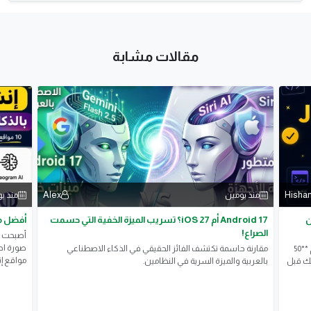
مقالات مشابة
Alex
Hisham
يومين
منذ يومين
 مجانًا
Android 17 أم iOS 27؟ تسريب الميزة الخفية التي حسمت

الصراع!
كرة إلى
على أفضل
مقارنة حاسمة تكتشف الفائز الحقيقي في الذكاء الاصطناعي
اختبر معلوماتك في JavaScript من خلال اختبار شامل يضم **50
اعي م...
بالعربية والميزة السرية في النظامين.
سؤالً