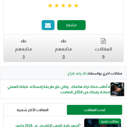
متابعة
المقالات
متابعهم
متابعهم
3
8
9
مقالات اخري بواسطة
خالد وليد هزاع
لا أطلب منك ترك هاتفك.. ولكن غيّر طريقة إمساكه: دليلك العملي
لحماية رقبتك من التآكل الصامت
احدث المقالات
المقالات الأكثر شعبية
مقالات تقنية
"أشهر طرق النصب الإلكتروني في 2026 وكيف