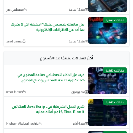
منذ 12 ساعة
مصطفى جبر
مقالات تقنية
هل هاتفك يتجسس عليك؟ الحقيقة التي لا يخبرك
بها أحد عن الاختراقات الإلكترونية
منذ 12 ساعة
zyad gamal
أكثر المقالات تقييمًا هذا الأسبوع
مقالات تقنية
كيف غيّر الذكاء الاصطناعي صناعة المحتوى في
2026؟ ثورة جديدة للمبدعين وصناع المحتوى
منذ يومين
omar farooh
مقالات تقنية
شرح الجمل الشرطية في JavaScript للمبتدئين |
If, Else, Else If مع أمثلة عملية
منذ 4 أيام
Hisham Abduul rashid