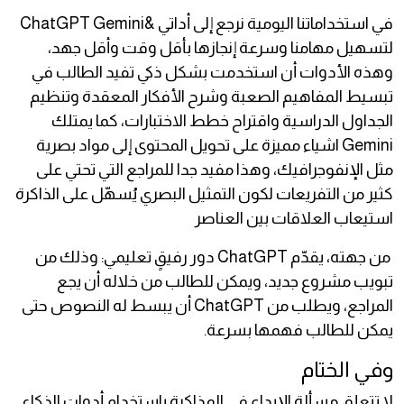
في استخداماتنا اليومية نرجع إلى أداتي &ChatGPT Gemini
لتسهيل مهامنا وسرعة إنجازها بأقل وقت وأقل جهد،
وهذه الأدوات أن استخدمت بشكل ذكي تفيد الطالب في
تبسيط المفاهيم الصعبة وشرح الأفكار المعقدة وتنظيم
الجداول الدراسية واقتراح خطط الاختبارات، كما يمتلك
Gemini اشياء مميزة على تحويل المحتوى إلى مواد بصرية
مثل الإنفوجرافيك، وهذا مفيد جدا للمراجع التي تحتي على
كثير من التفريعات لكون التمثيل البصري يُسهّل على الذاكرة
استيعاب العلاقات بين العناصر
من جهته، يقدّم ChatGPT دور رفيقٍ تعليمي: وذلك من
تبويب مشروع جديد، ويمكن للطالب من خلاله أن يجع
المراجع، ويطلب من ChatGPT أن يبسط له النصوص حتى
يمكن للطالب فهمها بسرعة.
وفي الختام
لا تتعلق مسألة الإبداع في المذاكرة باستخدام أدوات الذكاء