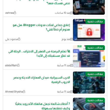
تحمي نفسك منها"
منذ 10 ساعات
zahraa
مقالات تقنية
إغلاق جماعي لمئات مدونات Blogger: هل هو
هجوم أم خطأ تقني؟
منذ يوم
محمود علي
مقالات تقنية
🚀 تعلم البرمجة من الصفر إلى الاحتراف... الرحلة التي
قد تغيّر مستقبلك إلى الأبد!
منذ 11 ساعة
abdalfttah
مقالات تقنية
الحرب السيبرانية: ميدان المعارك الحديثة وعصر
الحروب الرقمية
منذ 11 ساعة
Ahmed Shysha
مقالات تقنية
7 أخطاء شائعة تجعل هاتفك الأندرويد بطيئًا
وكيف تصلحها بسهولة