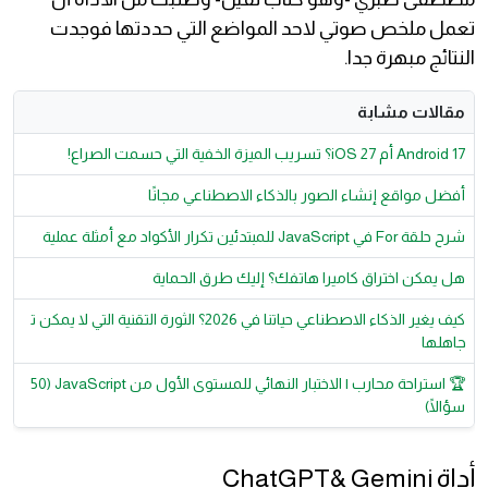
تعمل ملخص صوتي لاحد المواضع التي حددتها فوجدت
النتائج مبهرة جدا.
مقالات مشابة
Android 17 أم iOS 27؟ تسريب الميزة الخفية التي حسمت الصراع!
أفضل مواقع إنشاء الصور بالذكاء الاصطناعي مجانًا
شرح حلقة For في JavaScript للمبتدئين تكرار الأكواد مع أمثلة عملية
هل يمكن اختراق كاميرا هاتفك؟ إليك طرق الحماية
كيف يغير الذكاء الاصطناعي حياتنا في 2026؟ الثورة التقنية التي لا يمكن ت
جاهلها
🏆 استراحة محارب | الاختبار النهائي للمستوى الأول من JavaScript (50
سؤالًا)
أداة ChatGPT& Gemini