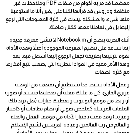
معظمنا قد مر به أكوام من ملفات PDF وملاحظات غير
منظمة ودروس قد قرأنها لكننا على يقين أننا ما استوعبنا
منها شيء، والمشكلة ليست في كثرة المعلومات التي نرجع
إليها بل في تعاملنا معها ككتل صامتة.
أثناء التجربة يتضح أن Notebooklm لا تنشئ معرفة جديدة
إنما تساعد على تنظيم المعرفة الموجودة أصلاً وهذه الأداة
تقوم بترتيبها بطريقة تجعل الرجوع إليها أسهل فيما بعد
وهذا الأمر مفيد في المواد النظرية التي يصعب تتبع أفكارها
مع كثرة الصفات
وعمل الأداة بسيط جدا تستطيع أن تفهمه من الوهلة
عزيزي القارئ، كل ما عليك فعله أن تعطيها مستند أو صورة
أو رابط من موقع اليوتيوب وتعطيك خيارات (هل تريد تلك
الملفات المرسلة كملخص صوتي أو نظام بطاقات أو كاختبار
وغيره...) وقد قمت باختبار الأداة في موقف العقل والعلم
والعالم من رب العالمين وعباده المرسلين لشيخ الإسلام
مصطفى صبري -وهو كتاب ثقيل- وطلبت من الأداة أن