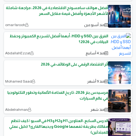
أفضل هواتف سامسونج الاقتصادية في 2026: مراجعة شاملة
لأشهر الأجهزة وأفضل قيمة مقابل السعر
منذ أسبوعين
omar farooh
الفرق بين SSD و HDD: أيهما أفضل لتسريع الكمبيوتر وحفظ
البيانات في 2026؟
منذ 4 أسابيع
AbdallahEzzat
أثر الاقتصاد الرقمي على الوظائف في 2026
منذ 9 أشهر
Mohamed Saad
مرسيدس بنز 2026: تاريخ الفخامة الألمانية وتطور التكنولوجيا
في عالم السيارات
منذ شهر
Abdelrahman
الدرس السابع: العناوين H1 وH2 وH3 في السيو | كيف تنظم
مقالك بطريقة تفهمها Google ويحبها القارئ؟ (دليل عملي
للمبتدئين)