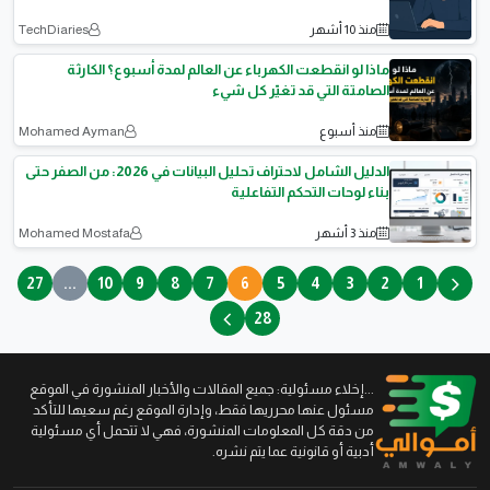
منذ 10 أشهر
TechDiaries
ماذا لو انقطعت الكهرباء عن العالم لمدة أسبوع؟ الكارثة
الصامتة التي قد تغيّر كل شيء
منذ أسبوع
Mohamed Ayman
الدليل الشامل لاحتراف تحليل البيانات في 2026: من الصفر حتى
بناء لوحات التحكم التفاعلية
منذ 3 أشهر
Mohamed Mostafa
27
...
10
9
8
7
6
5
4
3
2
1
28
...إخلاء مسئولية: جميع المقالات والأخبار المنشورة في الموقع
مسئول عنها محرريها فقط، وإدارة الموقع رغم سعيها للتأكد
من دقة كل المعلومات المنشورة، فهي لا تتحمل أي مسئولية
أدبية أو قانونية عما يتم نشره.