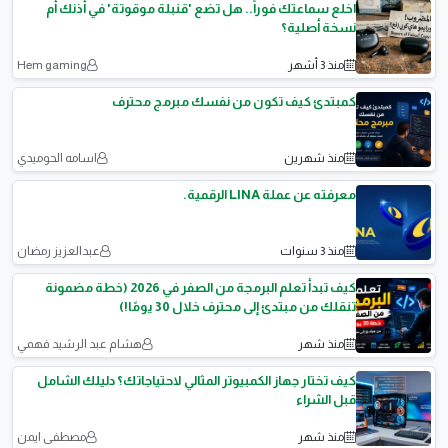
اخلع سماعتك فوراً.. هل تضع 'قنبلة موقوتة' في أذنك أم
نسخة أصلية؟
منذ 3 أشهر
Hem gaming
كمبتدئ كيف تكون من نفسك مبرمج محترف
منذ شهرين
اسامه الحوميدي
معرفته عن عملة LINA الرقمية.
منذ 3 سنوات
عبدالعزيز رمضان
كيف تبدأ تعلم البرمجة من الصفر في 2026 (خطة مضمونة
تنقلك من مبتدئ إلى محترف خلال 30 يومًا!)
منذ شهر
هشام عبد الرشيد فهمي
كيف تختار جهاز الكمبيوتر المثالي لاحتياجاتك؟ دليلك الشامل
قبل الشراء
منذ شهر
مصطفى ايمن