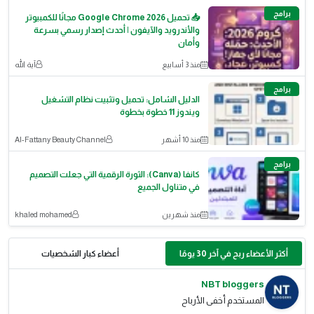
برامج
📥 تحميل Google Chrome 2026 مجانًا للكمبيوتر
والأندرويد والآيفون | أحدث إصدار رسمي بسرعة
وأمان
منذ 3 أسابيع
آية الله
برامج
الدليل الشامل: تحميل وتثبيت نظام التشغيل
ويندوز 11 خطوة بخطوة
منذ 10 أشهر
Al-Fattany Beauty Channel
برامج
كانفا (Canva): الثورة الرقمية التي جعلت التصميم
في متناول الجميع
منذ شهرين
khaled mohamed
أكثر الأعضاء ربح في آخر 30 يومًا
أعضاء كبار الشخصيات
NBT bloggers
المستخدم أخفى الأرباح