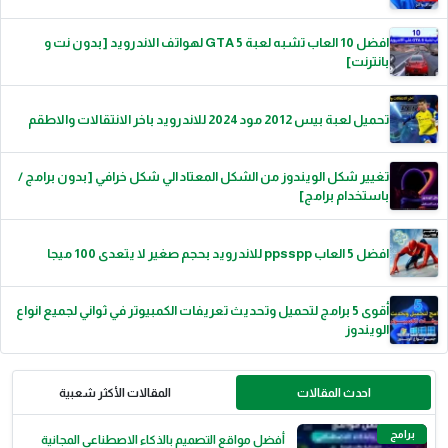
افضل 10 العاب تشبه لعبة GTA 5 لهواتف الاندرويد [بدون نت و
بانترنت]
تحميل لعبة بيس 2012 مود 2024 للاندرويد باخر الانتقالات والاطقم
تغيير شكل الويندوز من الشكل المعتاد الي شكل خرافي [بدون برامج /
باستخدام برامج]
افضل 5 العاب ppsspp للاندرويد بحجم صغير لا يتعدى 100 ميجا
أقوى 5 برامج لتحميل وتحديث تعريفات الكمبيوتر في ثواني لجميع انواع
الويندوز
احدث المقالات
المقالات الأكثر شعبية
برامج
أفضل مواقع التصميم بالذكاء الاصطناعي المجانية