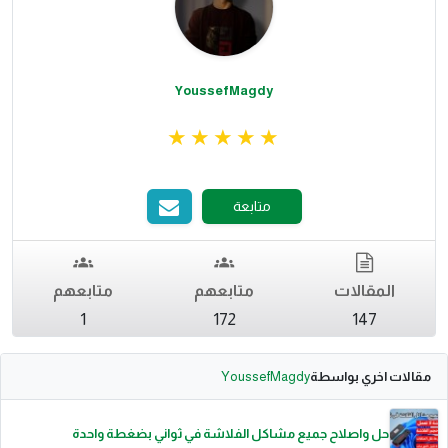
YoussefMagdy
متابعة
المقالات
متابعهم
متابعهم
1
172
147
مقالات اخري بواسطة
YoussefMagdy
حل واصلاح جميع مشاكل الفلاشة في ثواني بضغطة واحدة