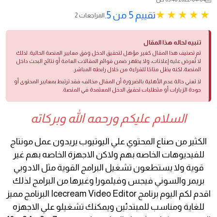
تقييم 5 من 5.
2 المراجعات
تنبيه لحاله هذا المقال
تم تصنيف هذا المقال كغير مؤهل لتحقيق الدخل وفق معايير المنصة الحالية. لذلك
لا تُعرض عليه إعلانات، ولا يظهر ضمن قوائم المقالات العامة أو نتائج البحث داخل
المنصة، لكنه يظل متاحًا للقراءة من خلال رابطه المباشر.
لا تعني حالة عدم الأهلية بالضرورة أن المقال مخالف؛ فقد ترتبط بمعايير المحتوى أو
جودة الزيارات أو متطلبات تحقيق الدخل المعتمدة في المنصة.
السلام عليكم ورحمه الله وبركاته
الكثير من صناع المحتوي علي اليوتيوب يريدون عمل مونتاج
للفيديوهات الخاصه بهم ولاكن الاجهزة الخاصه بهم غير
قوية ولا يستطعون تشغيل البرامج القوية مثل الادوبي
بريمر والسوني فيجس وفيلمورا وغيرها من البرامج لذلك
اقدم لكم اليوم برنامج Icecream Video Editor البرنامج مميز
للغاية ومناسب للمبتدئين ويمكنك تشغيلو علي الاجهزه