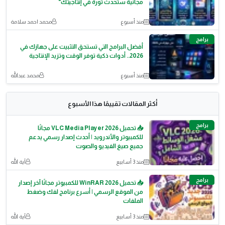
مجانية ستحدث ثورة في إنتاجيتك"
منذ أسبوع
محمد احمد سلامة
برامج
أفضل البرامج التي تستحق التثبيت على جهازك في
2026.. أدوات ذكية توفر الوقت وتزيد الإنتاجية
منذ أسبوع
محمد عبدالله
أكثر المقالات تقييمًا هذا الأسبوع
برامج
📥 تحميل VLC Media Player 2026 مجانًا
للكمبيوتر والأندرويد | أحدث إصدار رسمي يدعم
جميع صيغ الفيديو والصوت
منذ 3 أسابيع
آية الله
برامج
📥 تحميل WinRAR 2026 للكمبيوتر مجانًا آخر إصدار
من الموقع الرسمي | أسرع برنامج لفك وضغط
الملفات
منذ 3 أسابيع
آية الله