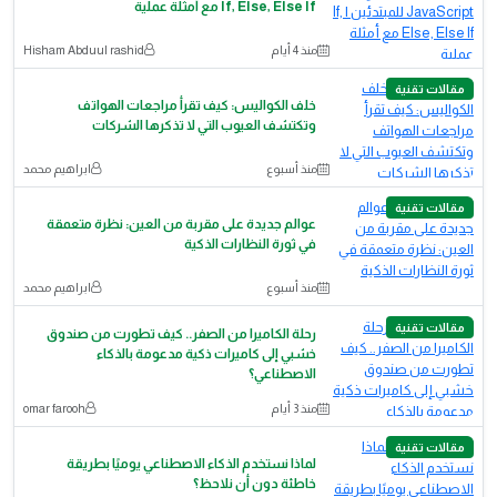
If, Else, Else If مع أمثلة عملية
منذ 4 أيام
Hisham Abduul rashid
مقالات تقنية
خلف الكواليس: كيف تقرأ مراجعات الهواتف
وتكتشف العيوب التي لا تذكرها الشركات
منذ أسبوع
ابراهيم محمد
مقالات تقنية
عوالم جديدة على مقربة من العين: نظرة متعمقة
في ثورة النظارات الذكية
منذ أسبوع
ابراهيم محمد
مقالات تقنية
رحلة الكاميرا من الصفر.. كيف تطورت من صندوق
خشبي إلى كاميرات ذكية مدعومة بالذكاء
الاصطناعي؟
منذ 3 أيام
omar farooh
مقالات تقنية
لماذا نستخدم الذكاء الاصطناعي يوميًا بطريقة
خاطئة دون أن نلاحظ؟