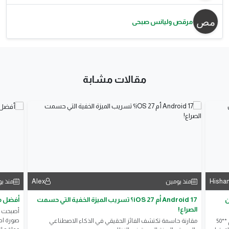
مرقص وليانس صبحى
مقالات مشابة
Alex
Hisham
يومين
منذ يومين
 مجانًا
Android 17 أم iOS 27؟ تسريب الميزة الخفية التي حسمت

الصراع!
كرة إلى
على أفضل
مقارنة حاسمة تكتشف الفائز الحقيقي في الذكاء الاصطناعي
اختبر معلوماتك في JavaScript من خلال اختبار شامل يضم **50