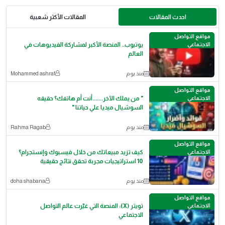
احدث المقالات
المقالات الأكثر شعبية
مواقع التواصل
الاجتماعي
يوتيوب.. المنصة الأكبر لمشاركة الفيديوهات في
العالم
منذ يوم
Mohammed ashraf
مواقع التواصل
الاجتماعي
" من يملك الآخر.......أنت أم هاتفك؟ حقيقه
السوشيال ميديا علي حياتنا "
منذ يوم
Rahma Ragab
مواقع التواصل
الاجتماعي
كيف تزيد مبيعاتك من خلال فيسبوك وإنستجرام؟
10 استراتيجيات مجربة تحقق نتائج حقيقية
منذ يوم
doha shabana
مواقع التواصل
الاجتماعي
تويتر (X): المنصة التي غيّرت عالم التواصل
الاجتماعي