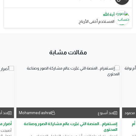
آية الله
المستخدم أخفى الأرباح
مقالات مشابة
 محمود
Mohammed ashraf
منذ أسبوع
منذ أ
أم
إنستغرام.. المنصة التي غيّرت عالم مشاركة الصور وصناعة
أضرار م
المحتوى
أصبحت مو