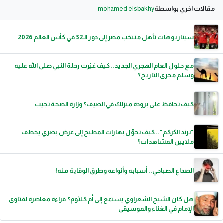
مقالات اخري بواسطة
mohamed elsbakhy
سيناريوهات تأهل منتخب مصر إلى دور الـ32 في كأس العالم 2026
مع حلول العام الهجري الجديد.. كيف غيّرت رحلة النبي صلى الله عليه
وسلم مجرى التاريخ؟
كيف تحافظ على برودة منزلك في الصيف؟ وزارة الصحة تجيب
"ترند الكركم".. كيف تحوِّل بهارات المطبخ إلى عرض بصري يخطف
ملايين المشاهدات؟
الصداع الصباحي.. أسبابه وأنواعه وطرق الوقاية منه!
هل كان الشيخ الشعراوي يستمع إلى أم كلثوم؟ قراءة معاصرة لفتاوى
الإمام في الغناء والموسيقى