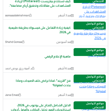
الاجتماعي
كيف تستخدم بينتريست (Pinterest) لزيادة
المشاهدات على مقالاتك وتحقيق أرباح مضاعفة".
منذ 3 أشهر
asmaaabdelrahman
مواقع التواصل
الاجتماعي
كيفية زيادة التفاعل على فيسبوك بطريقة طبيعية
في 2026
منذ أسبوعين
Shahd Gomaa
مواقع التواصل
الاجتماعي
ماهية الإعلام الرقمي
منذ 6 أشهر
د. أمينة رزق عوض احمد
مواقع التواصل
الاجتماعي
فخ "التريند": لماذا نركض خلف الصيحات وماذا
يحدث لعقولنا؟
منذ 3 أشهر
Jana Emad
مواقع التواصل
الدليل الشامل للنجاح على يوتيوب في 2026:
الاجتماعي
استراتيجيات النمو، تحليل البيانات، وأفضل أدوات