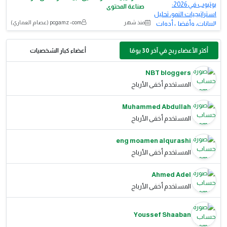
صناعة المحتوى
منذ شهر
pcgamz -com (‫عصام العماري‬‎)
أكثر الأعضاء ربح في آخر 30 يومًا
أعضاء كبار الشخصيات
NBT bloggers
المستخدم أخفى الأرباح
Muhammed Abdullah
المستخدم أخفى الأرباح
eng moamen alqurashi
المستخدم أخفى الأرباح
Ahmed Adel
المستخدم أخفى الأرباح
Youssef Shaaban