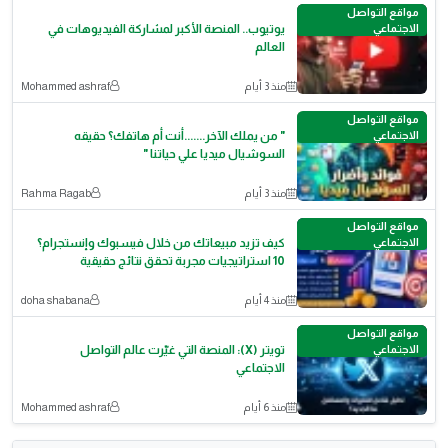
مواقع التواصل
الاجتماعي
يوتيوب.. المنصة الأكبر لمشاركة الفيديوهات في
العالم
منذ 3 أيام
Mohammed ashraf
مواقع التواصل
الاجتماعي
" من يملك الآخر.......أنت أم هاتفك؟ حقيقه
السوشيال ميديا علي حياتنا "
منذ 3 أيام
Rahma Ragab
مواقع التواصل
الاجتماعي
كيف تزيد مبيعاتك من خلال فيسبوك وإنستجرام؟
10 استراتيجيات مجربة تحقق نتائج حقيقية
منذ 4 أيام
doha shabana
مواقع التواصل
الاجتماعي
تويتر (X): المنصة التي غيّرت عالم التواصل
الاجتماعي
منذ 6 أيام
Mohammed ashraf