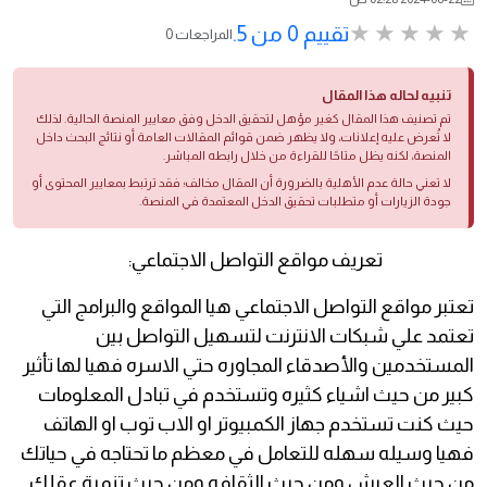
تقييم 0 من 5.
0 المراجعات
تنبيه لحاله هذا المقال
تم تصنيف هذا المقال كغير مؤهل لتحقيق الدخل وفق معايير المنصة الحالية. لذلك
لا تُعرض عليه إعلانات، ولا يظهر ضمن قوائم المقالات العامة أو نتائج البحث داخل
المنصة، لكنه يظل متاحًا للقراءة من خلال رابطه المباشر.
لا تعني حالة عدم الأهلية بالضرورة أن المقال مخالف؛ فقد ترتبط بمعايير المحتوى أو
جودة الزيارات أو متطلبات تحقيق الدخل المعتمدة في المنصة.
تعريف مواقع التواصل الاجتماعي:
تعتبر مواقع التواصل الاجتماعي هيا المواقع والبرامج التي
تعتمد علي شبكات الانترنت لتسهيل التواصل بين
المستخدمين والأصدقاء المجاوره حتي الاسره فهيا لها تأثير
كبير من حيث اشياء كثيره وتستخدم في تبادل المعلومات
حيث كنت تستخدم جهاز الكمبيوتر او الاب توب او الهاتف
فهيا وسيله سهله للتعامل في معظم ما تحتاجه في حياتك
من حيث العيش ومن حيث الثقافه ومن حيث تنمية عقلك