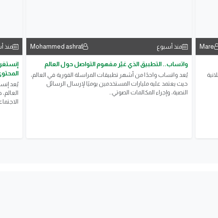
Mohammed ashraf
Mare
منذ أسبوع
منذ أ
واتساب.. التطبيق الذي غيّر مفهوم التواصل حول العالم
إنستغرا
المحتو
انية
يُعد واتساب واحدًا من أشهر تطبيقات المراسلة الفورية في العالم،
حيث يعتمد عليه مليارات المستخدمين يوميًا لإرسال الرسائل
يُعد إنس
النصية، وإجراء المكالمات الصوتي...
العالم، 
الاجتماع