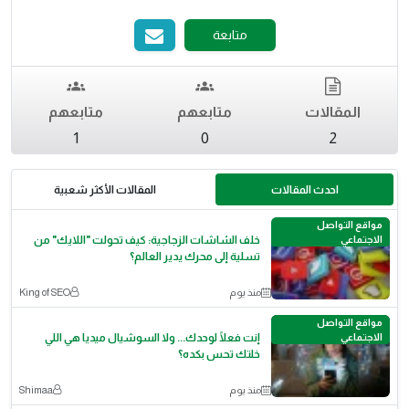
متابعة
المقالات
متابعهم
متابعهم
1
0
2
احدث المقالات
المقالات الأكثر شعبية
مواقع التواصل
الاجتماعي
خلف الشاشات الزجاجية: كيف تحولت "اللايك" من
تسلية إلى محرك يدير العالم؟
منذ يوم
King of SEO
مواقع التواصل
الاجتماعي
إنت فعلًا لوحدك... ولا السوشيال ميديا هي اللي
خلتك تحس بكده؟
منذ يوم
Shimaa