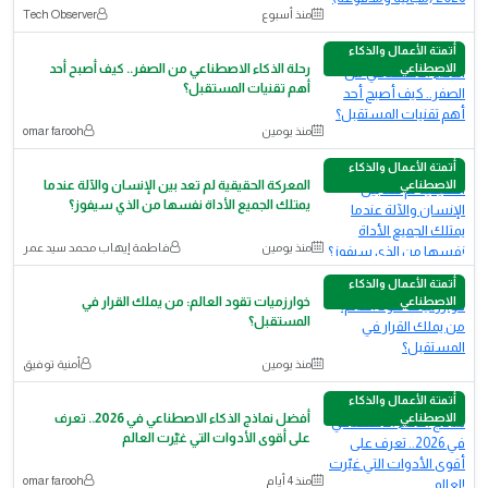
منذ أسبوع
Tech Observer
أتمتة الأعمال والذكاء
الاصطناعي
رحلة الذكاء الاصطناعي من الصفر.. كيف أصبح أحد
أهم تقنيات المستقبل؟
منذ يومين
omar farooh
أتمتة الأعمال والذكاء
الاصطناعي
المعركة الحقيقية لم تعد بين الإنسان والآلة عندما
يمتلك الجميع الأداة نفسها من الذي سيفوز؟
منذ يومين
فاطمة إيهاب محمد سيد عمر
أتمتة الأعمال والذكاء
الاصطناعي
خوارزميات تقود العالم: من يملك القرار في
المستقبل؟
منذ يومين
أمنية توفيق
أتمتة الأعمال والذكاء
الاصطناعي
أفضل نماذج الذكاء الاصطناعي في 2026.. تعرف
على أقوى الأدوات التي غيّرت العالم
منذ 4 أيام
omar farooh