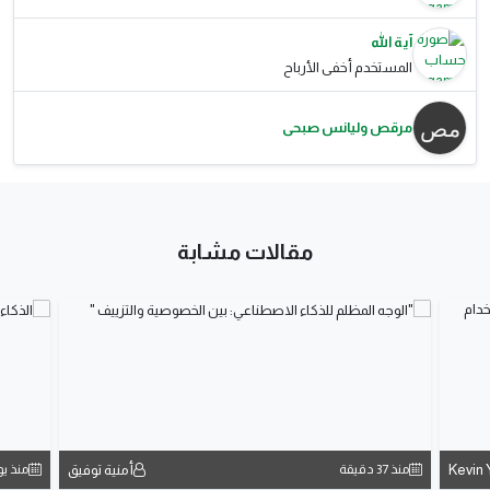
آية الله
المستخدم أخفى الأرباح
مرقص وليانس صبحى
مقالات مشابة
Kevin 
أمنية توفيق
منذ 37 دقيقة
منذ ي