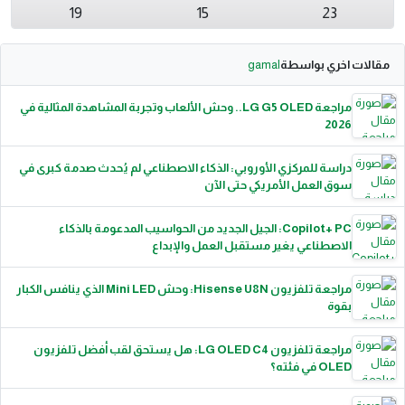
19
15
23
مقالات اخري بواسطة
gamal
مراجعة LG G5 OLED.. وحش الألعاب وتجربة المشاهدة المثالية في
2026
دراسة للمركزي الأوروبي: الذكاء الاصطناعي لم يُحدث صدمة كبرى في
سوق العمل الأمريكي حتى الآن
Copilot+ PC: الجيل الجديد من الحواسيب المدعومة بالذكاء
الاصطناعي يغير مستقبل العمل والإبداع
مراجعة تلفزيون Hisense U8N: وحش Mini LED الذي ينافس الكبار
بقوة
مراجعة تلفزيون LG OLED C4: هل يستحق لقب أفضل تلفزيون
OLED في فئته؟