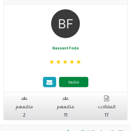
Bassant Foda
متابعة
المقالات
متابعهم
متابعهم
2
11
17