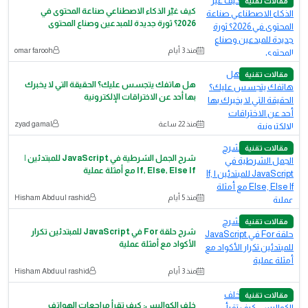
مقالات تقنية
كيف غيّر الذكاء الاصطناعي صناعة المحتوى في
2026؟ ثورة جديدة للمبدعين وصناع المحتوى
منذ 3 أيام
omar farooh
مقالات تقنية
هل هاتفك يتجسس عليك؟ الحقيقة التي لا يخبرك
بها أحد عن الاختراقات الإلكترونية
منذ 22 ساعة
zyad gamal
مقالات تقنية
شرح الجمل الشرطية في JavaScript للمبتدئين |
If, Else, Else If مع أمثلة عملية
منذ 5 أيام
Hisham Abduul rashid
مقالات تقنية
شرح حلقة For في JavaScript للمبتدئين تكرار
الأكواد مع أمثلة عملية
منذ 3 أيام
Hisham Abduul rashid
مقالات تقنية
خلف الكواليس: كيف تقرأ مراجعات الهواتف