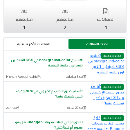
المقالات
متابعهم
متابعهم
1
2
1
احدث المقالات
المقالات الأكثر شعبية
مقالات تقنية
🎨 شرح background-color في CSS للمبتدئين |
تغيير لون خلفية الصفحة
منذ 5 ساعات
Hisham Abduul rashid
مقالات تقنية
"أشهر طرق النصب الإلكتروني في 2026 وكيف
تحمي نفسك منها"
منذ 20 ساعة
zahraa
مقالات تقنية
إغلاق جماعي لمئات مدونات Blogger: هل هو
هجوم أم خطأ تقني؟