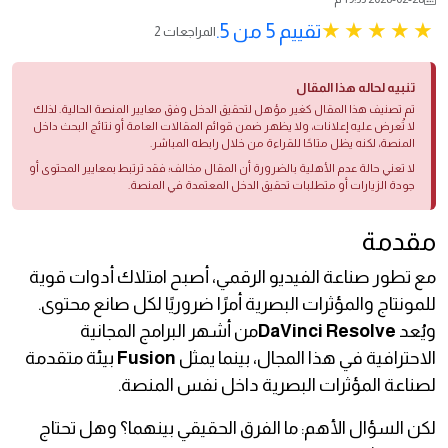
تقييم 5 من 5.
2 المراجعات
تنبيه لحاله هذا المقال
تم تصنيف هذا المقال كغير مؤهل لتحقيق الدخل وفق معايير المنصة الحالية. لذلك
لا تُعرض عليه إعلانات، ولا يظهر ضمن قوائم المقالات العامة أو نتائج البحث داخل
المنصة، لكنه يظل متاحًا للقراءة من خلال رابطه المباشر.
لا تعني حالة عدم الأهلية بالضرورة أن المقال مخالف؛ فقد ترتبط بمعايير المحتوى أو
جودة الزيارات أو متطلبات تحقيق الدخل المعتمدة في المنصة.
مقدمة
مع تطور صناعة الفيديو الرقمي، أصبح امتلاك أدوات قوية
للمونتاج والمؤثرات البصرية أمرًا ضروريًا لكل صانع محتوى.
ويُعد
DaVinci Resolve
من أشهر البرامج المجانية
الاحترافية في هذا المجال، بينما يمثل
Fusion
بيئة متقدمة
لصناعة المؤثرات البصرية داخل نفس المنصة.
لكن السؤال الأهم: ما الفرق الحقيقي بينهما؟ وهل تحتاج