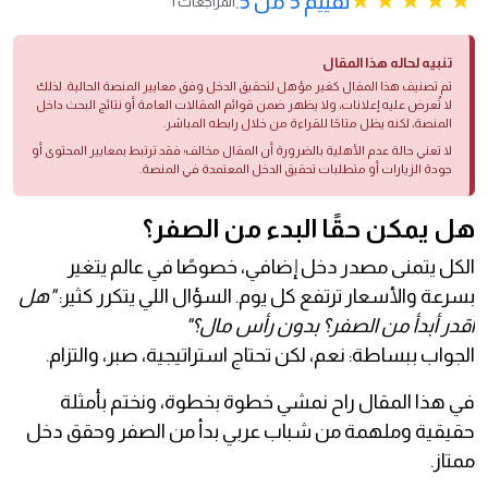
تقييم 5 من 5.
1 المراجعات
تنبيه لحاله هذا المقال
تم تصنيف هذا المقال كغير مؤهل لتحقيق الدخل وفق معايير المنصة الحالية. لذلك
لا تُعرض عليه إعلانات، ولا يظهر ضمن قوائم المقالات العامة أو نتائج البحث داخل
المنصة، لكنه يظل متاحًا للقراءة من خلال رابطه المباشر.
لا تعني حالة عدم الأهلية بالضرورة أن المقال مخالف؛ فقد ترتبط بمعايير المحتوى أو
جودة الزيارات أو متطلبات تحقيق الدخل المعتمدة في المنصة.
هل يمكن حقًا البدء من الصفر؟
الكل يتمنى مصدر دخل إضافي، خصوصًا في عالم يتغير
بسرعة والأسعار ترتفع كل يوم. السؤال اللي يتكرر كثير:
"هل
أقدر أبدأ من الصفر؟ بدون رأس مال؟"
الجواب ببساطة: نعم، لكن تحتاج استراتيجية، صبر، والتزام.
في هذا المقال راح نمشي خطوة بخطوة، ونختم بأمثلة
حقيقية وملهمة من شباب عربي بدأ من الصفر وحقق دخل
ممتاز.