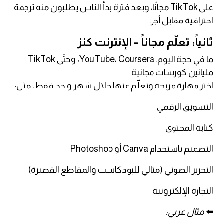
على TikTok مجانًا، وبعد فترة بدأ الناس يطلبون منه ترجمة
احترافية مقابل أجر.
ثانياً: تعلّم مجاناً – الإنترنت كنز
ما في حجة اليوم. YouTube، Coursera، وحتّى TikTok
مليانين كورسات مجانية.
اختر مهارة مربحة وتعلّم عنها خلال شهر واحد فقط، مثل:
التسويق الرقمي
كتابة المحتوى
التصميم باستخدام Canva أو Photoshop
التحرير الصوتي (مثالي للبودكاست والمقاطع القصيرة)
التجارة الإلكترونية
⬅️
مثال عربي: