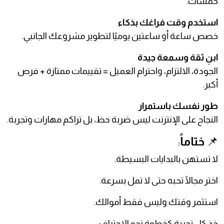
خمسات.
استخدم وقت فراغك بذكاء
خصص ساعة أو ساعتين يوميًا لتطوير مشروعك الجانبي.
ابنِ ثقة وسمعة جيدة
الجودة، الالتزام، واحترام العميل = تقييمات ممتازة + فرص
أكبر.
طور نفسك باستمرار
النجاح على الإنترنت ليس ضربة حظ، بل تراكم مهارات وتجربة.
📌
ختاماً
:
لا تستهن بالبدايات البسيطة.
اختر مجالًا تحبه حتى لا تمل بسرعة.
استثمر وقتك وليس فقط أموالك.
خذ كل تجربة كخطوة نحو الاحتراف.