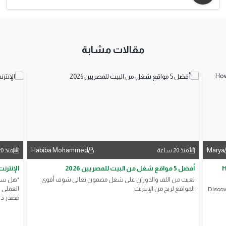
مقالات مشابة
Habiba Mohammed
Marya
منذ 20 ساعة
منذ 20 ساعة
H
أفضل 5 مواقع شغل من البيت للمصريين 2026
الإنترن
تعبت من اللف والدوران على شغل مضمون تعالى شوف أقوى
"هل سئم
المواقع لربح من الإنترنت
العملي ا
Discov
مصدر دخ