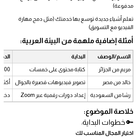
مدفوعة)
تعلم أشياء جديدة توسع بها خدمتك (مثل دمج مهارة
الفيديو مع التسويق)
أمثلة إضافية ملهمة من البيئة العربية:
الاسم/الوصف
البداية
الدخل ب
مريم من الجزائر
كتابة محتوى على خمسات
400 دولار شهريًا
خالد من مصر
تصوير فيديوهات قصيرة بالجوال
أكثر من 10 عمل
رشا من السعودية
إعداد دورات رقمية عبر Zoom
دخل 
خلاصة الموضوع:
🔑 خطوات البداية:
اختيار المجال المناسب لك