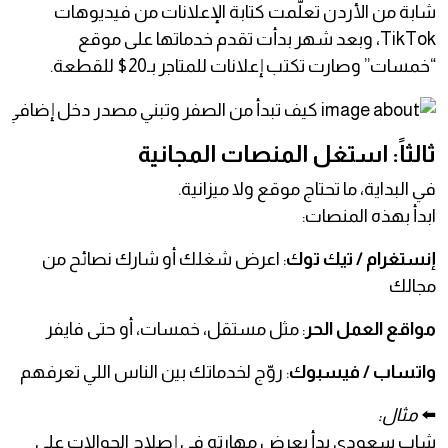
شابة من الأردن تعلّمت كتابة الإعلانات من فيديوهات
TikTok، وبعد شهر بدأت تقدم خدماتها على موقع
“خمسات” وصارت تكتب إعلانات للمتاجر بـ20$ للقطعة.
ثالثاً: استغل المنصات المجانية
في البداية، ما تحتاج موقع ولا ميزانية.
ابدأ بهذه المنصات:
إنستغرام / تيك توك
: اعرض شغلك أو شارك نصائح من
مجالك
مواقع العمل الحر
: مثل مستقل، خمسات، أو حتى فايفر
واتساب / فيسبوك
: روّج لخدماتك بين الناس اللي تعرفهم
⬅️
مثال:
شاب سعودي بدأ يعرض مهارته في إصلاح الجوالات على