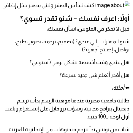
أولاً: اعرف نفسك – شنو تقدر تسوي؟
قبل لا تفكر في الفلوس، اسأل نفسك:
شنو المهارات اللي عندي؟ (تصميم، ترجمة، تصوير، طبخ،
تواصل، إصلاح أجهزة؟)
هل عندي وقت أخصصه بشكل يومي/أسبوعي؟
هل أقدر أتعلم شي جديد بسرعة؟
⬅️
أمثلة:
طالبة جامعية مصرية عندها موهبة الرسم بدأت ترسم
ديجيتال ببرامج مجانية، وسوّت بروفايل على إنستغرام وباعت
أول لوحة بـ100 جنيه.
شاب من تونس بدأ يترجم فيديوهات من الإنجليزية للعربية