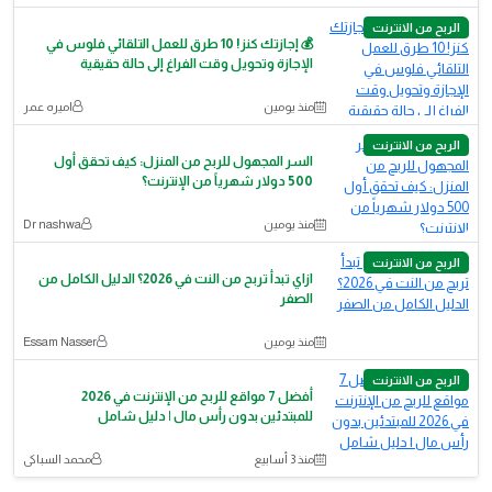
الربح من الانترنت
💰 إجازتك كنز! 10 طرق للعمل التلقائي فلوس في
الإجازة وتحويل وقت الفراغ إلى حالة حقيقية
منذ يومين
اميره عمر
الربح من الانترنت
السر المجهول للربح من المنزل: كيف تحقق أول
500 دولار شهرياً من الإنترنت؟
منذ يومين
Dr nashwa
الربح من الانترنت
ازاي تبدأ تربح من النت في 2026؟ الدليل الكامل من
الصفر
منذ يومين
Essam Nasser
الربح من الانترنت
أفضل 7 مواقع للربح من الإنترنت في 2026
للمبتدئين بدون رأس مال | دليل شامل
منذ 3 أسابيع
محمد السباكى