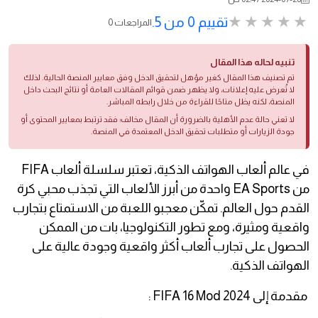
تقييم 0 من 5.
0 المراجعات
تنبيه لحاله هذا المقال
تم تصنيف هذا المقال كغير مؤهل لتحقيق الدخل وفق معايير المنصة الحالية. لذلك
لا تُعرض عليه إعلانات، ولا يظهر ضمن قوائم المقالات العامة أو نتائج البحث داخل
المنصة، لكنه يظل متاحًا للقراءة من خلال رابطه المباشر.
لا تعني حالة عدم الأهلية بالضرورة أن المقال مخالف؛ فقد ترتبط بمعايير المحتوى أو
جودة الزيارات أو متطلبات تحقيق الدخل المعتمدة في المنصة.
في عالم ألعاب الهواتف الذكية، تعتبر سلسلة ألعاب FIFA
من EA Sports واحدة من أبرز الألعاب التي تجذب محبي كرة
القدم حول العالم. تمكّن معجبو اللعبة من الاستمتاع بتجارب
واقعية ومثيرة، ومع تطور التكنولوجيا، بات من الممكن
الحصول على تجارب ألعاب أكثر واقعية وجودة عالية على
الهواتف الذكية.
مقدمة إلى FIFA 16 Mod 2024 :