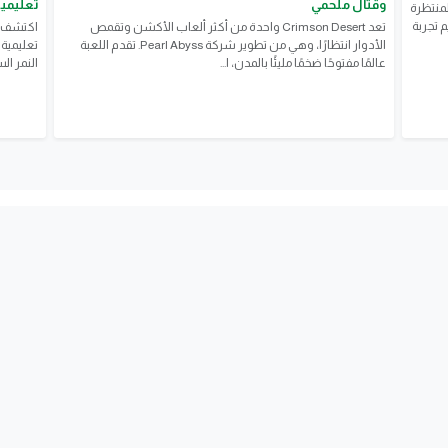
وقتال ملحمي
تعليمية لل
رعب المنتظرة
 تجربة
تعد Crimson Desert واحدة من أكثر ألعاب الأكشن وتقمص
الأدوار انتظارًا، وهي من تطوير شركة Pearl Abyss. تقدم اللعبة
عالمًا مفتوحًا ضخمًا مليئًا بالمدن، ا...
النمر ال