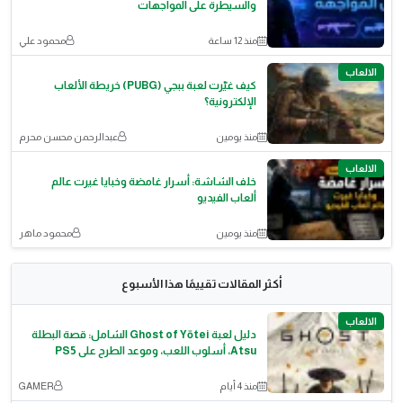
والسيطرة على المواجهات
منذ 12 ساعة
محمود علي
الالعاب
كيف غيّرت لعبة ببجي (PUBG) خريطة الألعاب
الإلكترونية؟
منذ يومين
عبدالرحمن محسن محرم
الالعاب
خلف الشاشة: أسرار غامضة وخبايا غيرت عالم
ألعاب الفيديو
منذ يومين
محمود ماهر
أكثر المقالات تقييمًا هذا الأسبوع
الالعاب
دليل لعبة Ghost of Yōtei الشامل: قصة البطلة
Atsu، أسلوب اللعب، وموعد الطرح على PS5
منذ 4 أيام
GAMER