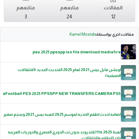
المقالات
متابعهم
متابعهم
3
24
12
مقالات اخري بواسطة
Kamel Mostafa
pes 2025 ppsspp iso file download mediafıre
اوبشن فايل بيس 2021 لعام 2025 التحديث الجديد (الانتقالات
الصيفيه)
eFootball PES 2025 PPSSPP NEW TRANSFERS CAMERA PS5
اضافه احدث اطقم الانديه لموسم 2025 للعبه بيس 2021 وبحجم صغير
لعبة fts 2025 للاندرويد بدون نت الدوري المصري والدوريات العربيه
باخر الاطقم والانتقالات