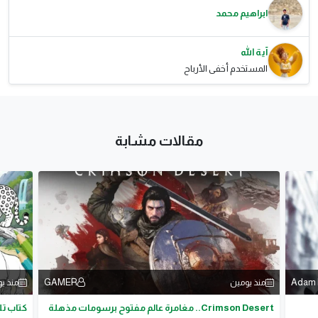
ابراهيم محمد
آية الله
المستخدم أخفى الأرباح
مقالات مشابة
GAMER
Adam
منذ يومين
منذ ي
Crimson Desert.. مغامرة عالم مفتوح برسومات مذهلة