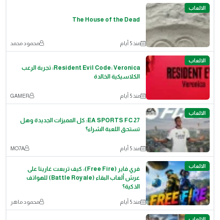
الالعاب
The House of the Dead
منذ 5 أيام
محمود محمد
الالعاب
Resident Evil Code: Veronica: تجربة الرعب
الكلاسيكية الخالدة
منذ 5 أيام
GAMER
الالعاب
EA SPORTS FC 27: كل المميزات الجديدة وهل
تستحق اللعبة الشراء؟
منذ 5 أيام
MO7A
الالعاب
فري فاير (Free Fire): كيف تربعت غارينا على
عرش ألعاب البقاء (Battle Royale) للهواتف
الذكية؟
منذ 5 أيام
محمود ماهر
الالعاب