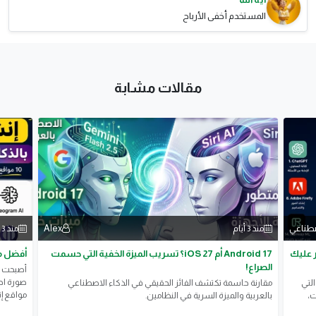
المستخدم أخفى الأرباح
مقالات مشابة
صطناعي
Alex
منذ 3 أيام
منذ 3 أيام
جانية لعام 2026 ستوفر عليك
Android 17 أم iOS 27؟ تسريب الميزة الخفية التي حسمت
أفضل مو
الصراع!
أصبحت أ
صورة احت
شف أفضل أدوات الذكاء الاصطناعي المجانية لعام 2026 التي
مقارنة حاسمة تكتشف الفائز الحقيقي في الذكاء الاصطناعي
مواقع إن
ت،
بالعربية والميزة السرية في النظامين.