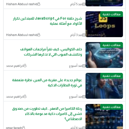
منذ 5 أيام
Hisham Abduul rashid
مقالات تقنية
شرح حلقة For في JavaScript للمبتدئين تكرار
الأكواد مع أمثلة عملية
منذ 3 أيام
Hisham Abduul rashid
مقالات تقنية
خلف الكواليس: كيف تقرأ مراجعات الهواتف
وتكتشف العيوب التي لا تذكرها الشركات
منذ أسبوع
ابراهيم محمد
مقالات تقنية
عوالم جديدة على مقربة من العين: نظرة متعمقة
في ثورة النظارات الذكية
منذ أسبوع
ابراهيم محمد
مقالات تقنية
رحلة الكاميرا من الصفر.. كيف تطورت من صندوق
خشبي إلى كاميرات ذكية مدعومة بالذكاء
الاصطناعي؟
منذ 4 أيام
omar farooh