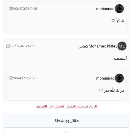
mohannad
2025-11-06 19:06:32
شكراً 🤍
Mohamed kfafey كفافي
2025-09-13 15:02:22
أحسنت
mohannad
2025-11-06 19:06:49
جزاك الله خيراً 🤍
الرجاء تسجيل الدخول لتتمكن من التعليق
مقال بواسطة