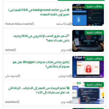
مقالات تقنية
🎨 شرح background-color في CSS للمبتدئين |
تغيير لون خلفية الصفحة
منذ 12 ساعة
Hisham Abduul rashid
مقالات تقنية
"أشهر طرق النصب الإلكتروني في 2026 وكيف
تحمي نفسك منها"
منذ يوم
zahraa
مقالات تقنية
إغلاق جماعي لمئات مدونات Blogger: هل هو
هجوم أم خطأ تقني؟
منذ يومين
محمود علي
مقالات تقنية
🚀 تعلم البرمجة من الصفر إلى الاحتراف... الرحلة التي
قد تغيّر مستقبلك إلى الأبد!
منذ يوم
abdalfttah