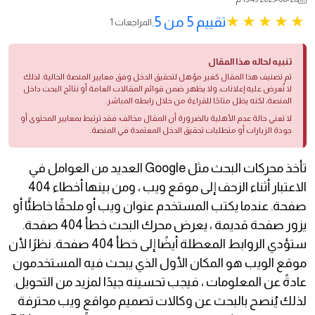
تقييم 5 من 5.
1 المراجعات
تنبيه لحاله هذا المقال
تم تصنيف هذا المقال كغير مؤهل لتحقيق الدخل وفق معايير المنصة الحالية. لذلك
لا تُعرض عليه إعلانات، ولا يظهر ضمن قوائم المقالات العامة أو نتائج البحث داخل
المنصة، لكنه يظل متاحًا للقراءة من خلال رابطه المباشر.
لا تعني حالة عدم الأهلية بالضرورة أن المقال مخالف؛ فقد ترتبط بمعايير المحتوى أو
جودة الزيارات أو متطلبات تحقيق الدخل المعتمدة في المنصة.
تأخذ محركات البحث مثل Google العديد من العوامل في
الاعتبار أثناء الزحف إلى موقع ويب ، ومن بينها أخطاء 404
صفحة. عندما يكتب المستخدم عنوان ويب أو ملحقًا خاطئًا أو
يزور صفحة قديمة ، يعرض محرك البحث خطأ 404 صفحة.
ستؤدي الروابط المعطلة أيضًا إلى خطأ 404 صفحة. نظرًا لأن
موقع الويب هو المكان الأول الذي يبحث فيه المستخدمون
عادةً عن المعلومات ، فيجب تحسينه جيدًا لمزيد من التحويل.
لذلك يُنصح بالبحث عن وكالات تصميم مواقع ويب محترفة