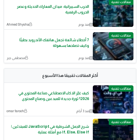
مقالات تقنية
الحرب السيبرانية: ميدان المعارك الحديثة وعصر
الحروب الرقمية
منذ يوم
Ahmed Shysha
مقالات تقنية
7 أخطاء شائعة تجعل هاتفك الأندرويد بطيئًا
وكيف تصلحها بسهولة
منذ يوم
مصطفى جبر
أكثر المقالات تقييمًا هذا الأسبوع
مقالات تقنية
كيف غيّر الذكاء الاصطناعي صناعة المحتوى في
2026؟ ثورة جديدة للمبدعين وصناع المحتوى
منذ 3 أيام
omar farooh
مقالات تقنية
شرح الجمل الشرطية في JavaScript للمبتدئين |
If, Else, Else If مع أمثلة عملية