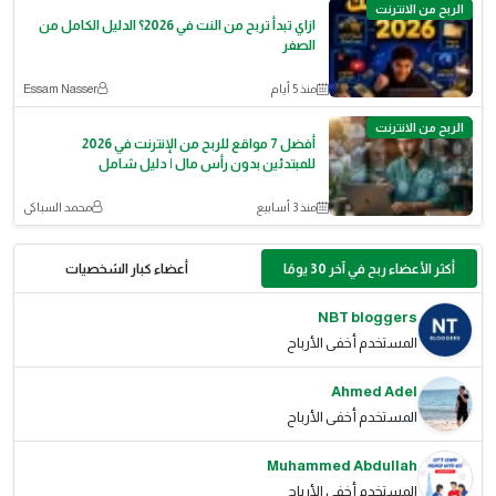
الربح من الانترنت
ازاي تبدأ تربح من النت في 2026؟ الدليل الكامل من
الصفر
منذ 5 أيام
Essam Nasser
الربح من الانترنت
أفضل 7 مواقع للربح من الإنترنت في 2026
للمبتدئين بدون رأس مال | دليل شامل
منذ 3 أسابيع
محمد السباكى
أكثر الأعضاء ربح في آخر 30 يومًا
أعضاء كبار الشخصيات
NBT bloggers
المستخدم أخفى الأرباح
Ahmed Adel
المستخدم أخفى الأرباح
Muhammed Abdullah
المستخدم أخفى الأرباح