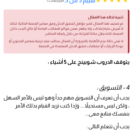
تقييم 5 من 5.
1 المراجعات
تنبيه لحاله هذا المقال
تم تصنيف هذا المقال كغير مؤهل لتحقيق الدخل وفق معايير المنصة الحالية. لذلك
لا تُعرض عليه إعلانات، ولا يظهر ضمن قوائم المقالات العامة أو نتائج البحث داخل
المنصة، لكنه يظل متاحًا للقراءة من خلال رابطه المباشر.
لا تعني حالة عدم الأهلية بالضرورة أن المقال مخالف؛ فقد ترتبط بمعايير المحتوى أو
جودة الزيارات أو متطلبات تحقيق الدخل المعتمدة في المنصة.
يتوقف الدروب شوبينج على 5 أشياء :
4 - التسويق :
يجب أن تعرف أن التسويق مهم جداً وهو ليس بالأمر السهل
، ولكن ليس مستحيلاً .... وإذا كنت تريد القيام بذلك الأمر
بنفسك فتابع معى....
يجب أن تتعلم التالى :