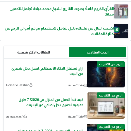
القرآن الكريم كاملاً بصوت القارئ الشيخ محمد عبادة (جاهز للتحميل
مجاناً)
اكسب المال من قلمك: دليل شامل لاستخدام موقع أموالي للربح من
كتابة المقالات
احدث المقالات
المقالات الأكثر شعبية
الربح من الانترنت
ازاي تستغل الذكاء الاصطناعي لعمل دخل شهري
من البيت
منذ 11 ساعة
Romario Rashad
الربح من الانترنت
كيف تبدأ العمل من المنزل في 2026؟ 7 طرق
حقيقية لتحقيق دخل إضافي عبر الإنترنت
منذ 11 ساعة
asmaa wasfy
الربح من الانترنت