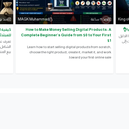
MAGK Muhammad
King o
منذ 11 ساعة
منذ ي
!👌
How to Make Money Selling Digital Products: A
Complete Beginner’s Guide from $0 to Your First
للمبتدئ
الدليل
$1
 إلى
الشامل 
Learn how to start selling digital products from scratch,
بيع المن
choose the right product, create it, market it, and work
toward your first online sale.