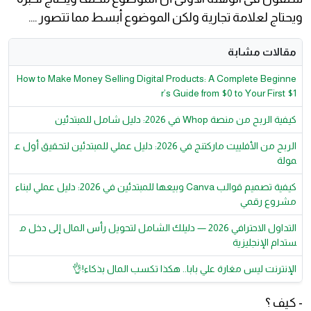
ويحتاج لعلامة تجارية ولكن الموضوع أبسط مما تتصور ....
مقالات مشابة
How to Make Money Selling Digital Products: A Complete Beginne
r’s Guide from $0 to Your First $1
كيفية الربح من منصة Whop في 2026: دليل شامل للمبتدئين
الربح من الأفلييت ماركتنج في 2026: دليل عملي للمبتدئين لتحقيق أول ع
مولة
كيفية تصميم قوالب Canva وبيعها للمبتدئين في 2026: دليل عملي لبناء
مشروع رقمي
التداول الاحترافي 2026 — دليلك الشامل لتحويل رأس المال إلى دخل م
ستدام الإنجليزية
الإنترنت ليس مغارة علي بابا.. هكذا تكسب المال بذكاء!👌
- كيف ؟