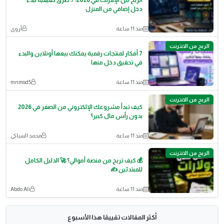
الربح من الإنترنت في 2026: 7 طرق حقيقية لبدء
دخل إضافي من المنزل
منذ 11 ساعة
أروى
الربح من الانترنت
7 أفكار لمنتجات رقمية يمكنك بيعها أونلاين والبدء
في تحقيق دخل منها
منذ 11 ساعة
mnmsd5
الربح من الانترنت
كيف تبدأ مشروعك الإلكتروني من الصفر في 2026
بدون رأس مال كبير؟
منذ 11 ساعة
محمد السباكى
الربح من الانترنت
💰 كيف تربح من منصة أموالي؟ 🚀 الدليل الكامل
للمبتدئين ✍️
منذ 11 ساعة
Abdo Ali
أكثر المقالات تقييمًا هذا الأسبوع