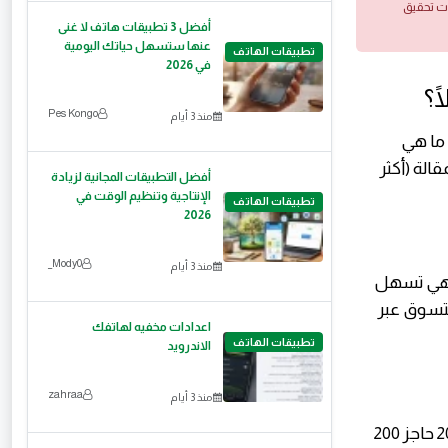
ات تحقيق
أفضل 3 تطبيقات هاتف لا غنى
عنها ستسهل حياتك اليومية
تطبيقات الهاتف
في 2026
ا؟
Pes Kongo
منذ 3 أيام
، ما هي
رض في هذه المقالة (أكثر
أفضل التطبيقات المجانية لزيادة
الإنتاجية وتنظيم الوقت في
تطبيقات الهاتف
2026
Mody0_
منذ 3 أيام
 فهي تسهل
التسوق عبر
اعدادات مخفيه لهاتفك
تطبيقات الهاتف
الاندرويد
zahraa
منذ 3 أيام
وفقًا لتقرير "App Annie"، تجاوز عدد التحميلات العالمية للتطبيقات في عام 2023 حاجز 200