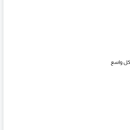
شكل واسع