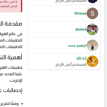
المستخدم أخفى الأرباح
لا تعني حالة ع
الدخل المعتمد
Shimaa
مقدمة المق
ahmed
في عالم الهواتف
ابراهيم محمد
التطبيقات الم
أهمية الت
آية الله
المستخدم أخفى الأرباح
تطبيقات الهو
علينا العديد م
الإنترنت.
إحصائيات ع