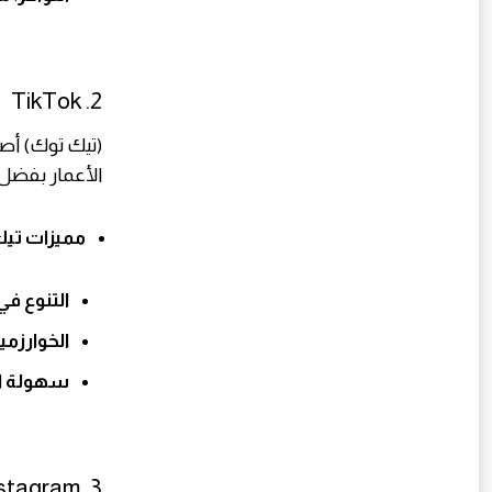
2. TikTok
(تيك توك) أص
الأعمار بفضل 
مميزات تي
التنوع في
الخوارزمي
سهولة ال
3. Instagram