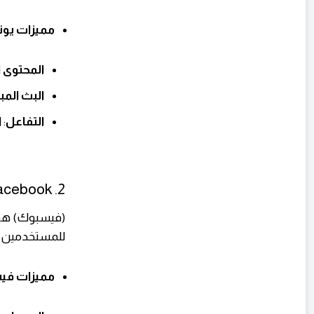
مميزات يو
المحتوى ا
البث الم
التفاعل
: 
2. Facebook
(فيسبوك) هو أ
للمستخدمين ال
مميزات ف