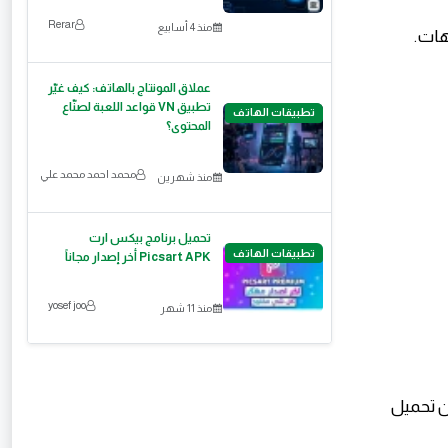
Rerar
منذ 4 أسابيع
هات.
​عملاق المونتاج بالهاتف: كيف غيّر
تطبيق VN قواعد اللعبة لصنّاع
تطبيقات الهاتف
المحتوى؟
محمد احمد محمد علي
منذ شهرين
تحميل برنامج بيكس ارت
تطبيقات الهاتف
Picsart APK أخر إصدار مجاناً
yosef joo
منذ 11 شهر
ن تحميل