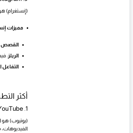
(إنستغرام) هو
مميزات إنس
القصص ال
الريلز
: في
التفاعل ا
أكثر التطبي
1. YouTube
(يوتيوب) هو ا
الفيديوهات، م