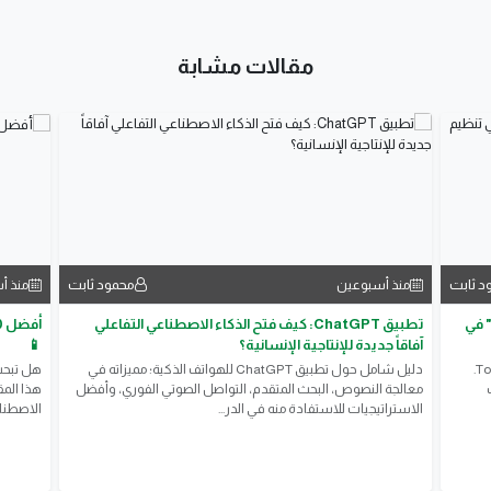
مقالات مشابة
د ثابت
محمود ثابت
منذ أسبوعين
منذ أ
يق النجاح اليومي: كيف يساعدك تطبيق "Todoist" في
تطبيق ChatGPT: كيف فتح الذكاء الاصطناعي التفاعلي
آفاقاً جديدة للإنتاجية الإنسانية؟
📱
​مراجعة شاملة ومبسطة لتطبيق إدارة المهام الشهير Todoist.
​دليل شامل حول تطبيق ChatGPT للهواتف الذكية؛ مميزاته في
معالجة النصوص، البحث المتقدم، التواصل الصوتي الفوري، وأفضل
الاستراتيجيات للاستفادة منه في الدر...
الاصطناع