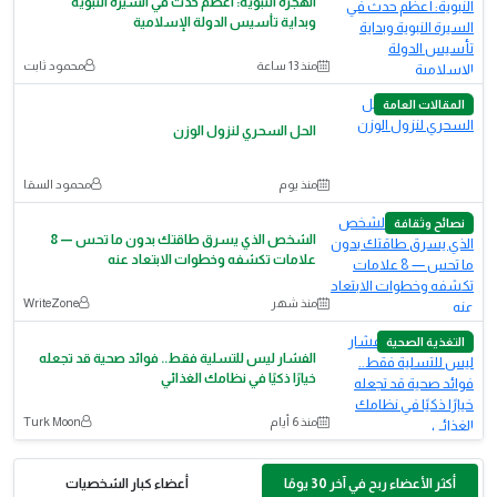
الهجرة النبوية: أعظم حدث في السيرة النبوية
وبداية تأسيس الدولة الإسلامية
منذ 13 ساعة
محمود ثابت
المقالات العامة
الحل السحري لنزول الوزن
منذ يوم
محمود السقا
نصائح وثقافة
الشخص الذي يسرق طاقتك بدون ما تحس — 8
علامات تكشفه وخطوات الابتعاد عنه
منذ شهر
WriteZone
التغذية الصحية
الفشار ليس للتسلية فقط.. فوائد صحية قد تجعله
خيارًا ذكيًا في نظامك الغذائي
منذ 6 أيام
Turk Moon
أكثر الأعضاء ربح في آخر 30 يومًا
أعضاء كبار الشخصيات