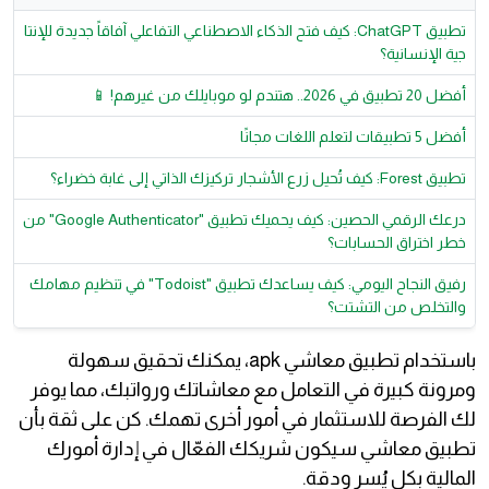
تطبيق ChatGPT: كيف فتح الذكاء الاصطناعي التفاعلي آفاقاً جديدة للإنتا
جية الإنسانية؟
أفضل 20 تطبيق في 2026.. هتندم لو موبايلك من غيرهم! 📱
أفضل 5 تطبيقات لتعلم اللغات مجانًا
تطبيق Forest: كيف تُحيل زرع الأشجار تركيزك الذاتي إلى غابة خضراء؟
درعك الرقمي الحصين: كيف يحميك تطبيق "Google Authenticator" من
خطر اختراق الحسابات؟
رفيق النجاح اليومي: كيف يساعدك تطبيق "Todoist" في تنظيم مهامك
والتخلص من التشتت؟
باستخدام تطبيق معاشي apk، يمكنك تحقيق سهولة
ومرونة كبيرة في التعامل مع معاشاتك ورواتبك، مما يوفر
لك الفرصة للاستثمار في أمور أخرى تهمك. كن على ثقة بأن
تطبيق معاشي سيكون شريكك الفعّال في إدارة أمورك
المالية بكل يُسر ودقة.