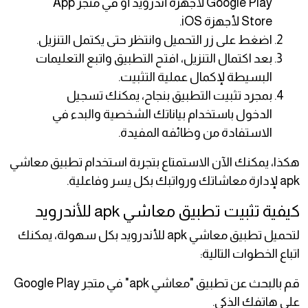
Google Play لأجهزة أندرويد أو في متجر App
Store لأجهزة iOS.
اضغط على زر التحميل وانتظر حتى يكتمل التنزيل.
بعد اكتمال التنزيل، افتح التطبيق واتبع التعليمات
البسيطة لإكمال عملية التثبيت.
بمجرد تثبيت التطبيق بنجاح، يمكنك تسجيل
الدخول باستخدام بياناتك الشخصية والبدء في
الاستفادة من وظائفه المفيدة.
هكذا، يمكنك الآن الاستمتاع بتجربة استخدام تطبيق معاشي
apk لإدارة معاشاتك ورواتبك بكل يسر وفاعلية.
كيفية تثبيت تطبيق معاشي apk للأندرويد
لتحميل تطبيق معاشي apk للأندرويد بكل سهولة، يمكنك
اتباع الخطوات التالية:
قم بالبحث عن تطبيق "معاشي apk" في متجر Google Play
على هاتفك الذكي.