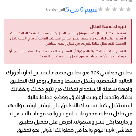
تقييم 0 من 5.
0 المراجعات
تنبيه لحاله هذا المقال
تم تصنيف هذا المقال كغير مؤهل لتحقيق الدخل وفق معايير المنصة الحالية. لذلك
لا تُعرض عليه إعلانات، ولا يظهر ضمن قوائم المقالات العامة أو نتائج البحث داخل
المنصة، لكنه يظل متاحًا للقراءة من خلال رابطه المباشر.
لا تعني حالة عدم الأهلية بالضرورة أن المقال مخالف؛ فقد ترتبط بمعايير المحتوى أو
جودة الزيارات أو متطلبات تحقيق الدخل المعتمدة في المنصة.
تطبيق معاشي apk هو تطبيق مصمم لتحسين إدارة أمورك
المالية الشخصية بشكل مبسط وفعال. يوفر لك التطبيق
واجهة سهلة الاستخدام تمكنك من تتبع دخلك ونفقاتك
بدقة، وتحديد أولويات الإنفاق، ووضع خطط مالية
للمستقبل. كما يساعدك التطبيق على توفير الوقت والجهد
من خلال تنظيم مدفوعات الفواتير والمدفوعات الشهرية
وإدارتها بكل يسر وسهولة. احرص على تحميل تطبيق
معاشي apk اليوم وابدأ في خطواتك الأولى نحو تحقيق