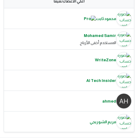
اعلي الاعضاء تقيما
محمود ثابت
Mohamed Samir
المستخدم أخفى الأرباح
WriteZone
AI Tech Insider
ahmed
مريم الشوربجي