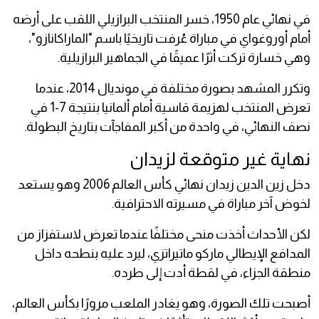
في نهائي عام 1950، خسر المنتخب البرازيلي اللقب على أرضه
أمام أوروغواي في مباراة عُرفت تاريخيًا باسم "الماراكانازو"،
وهي خسارة تركت أثرًا عميقًا في الجماهير البرازيلية.
وتكرر المشهد بصورة مختلفة في مونديال 2014، عندما
تعرض المنتخب لهزيمة قاسية أمام ألمانيا بنتيجة 7-1 في
نصف النهائي، في واحدة من أكبر المفاجآت بتاريخ البطولة.
نهاية غير متوقعة لزيدان
دخل زين الدين زيدان نهائي كأس العالم 2006 وهو يستعد
لخوض آخر مباراة في مسيرته الاحترافية.
لكن الأحداث أخذت منحى مختلفًا عندما تعرض لاستفزاز من
المدافع الإيطالي ماركو ماتيراتزي، ليرد عليه بنطحه داخل
منطقة الجزاء، في لقطة أدت إلى طرده.
أصبحت تلك الصورة، وهو يغادر الملعب مرورًا بكأس العالم،