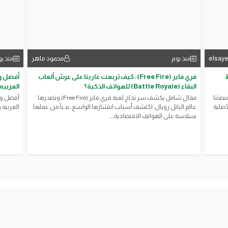
elsay
محمود ماهر
منذ يوم
منذ ي
ط
فري فاير (Free Fire): كيف تربعت غارينا على عرش ألعاب
البقاء (Battle Royale) للهواتف الذكية؟
العربيه
نصتنا
مقال شامل يكشف سر نجاح لعبة فري فاير (Free Fire) وتصدرها
أصلية
عالم الباتل رويال. اكتشف أسباب انتشارها الواسع، بدءاً من عملها
العربيه
بسلاسة على الهواتف الاقتصادية،...