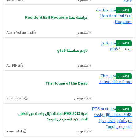
الالعاب
مراجعة لعبة Resident Evil Requiem
منذ يوم
Adam Mohammed
الالعاب
تاريخ سلسلة gta6
منذ يوم
ALI KING
الالعاب
The House of the Dead
منذ يومين
محمود محمد
الالعاب
لعبة PES 2018: لماذا لا تزال واحدة من أفضل
ألعاب كرة القدم حتى اليوم؟
منذ يوم
kamal abdo