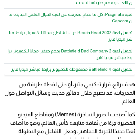
ن اللعب و فهم طريقه للسحب
لعبة Pragmata: كل ما تحتاج معرفته عن لعبة الخيال العلمي الجديدة م
ن Capcom
تحميل لعبة Beach Head 2002 حرب الشاطئ مجانا للكمبيوتر برابط مبا
شر ميديا فاير
تحميل لعبة Battlefield Bad Company 2 بحجم صغير مجانا للكمبيوتر برا
بط مباشر ميديا فاير
تحميل لعبة Battlefield 4 مضغوطة للكمبيوتر برابط مباشر ميديا فاير
هدف رائع، قرار تحكيمي مثير، أو حتى لقطة طريفة من
المدرجات، قد تصبح خلال دقائق حديث وسائل التواصل حول
العالم.
كما أصبحت الصور الساخرة (Memes) ومقاطع الفيديو
القصيرة جزءًا من ثقافة متابعة كأس العالم، وهو ما أضاف
بُعدًا جديدًا لتجربة الجماهير، وجعل التفاعل مع البطولة