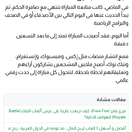
في الماضي، كانت متابعة المباراة تنتهي مع صافرة الحكم، ثم
يبدأ الحديث عنها في اليوم التالي بين الأصدقاء أو في الصحف
والبرامج الرياضية.
أما اليوم، فقد أصبحت المباراة تمتد إلى ما بعد التسعين
دقيقة.
فمع انتشار منصات مثل إكس، وفيسبوك، وإنستغرام،
وتيك توك، أصبح ملايين المشجعين يشاركون آراءهم
وتعليقاتهم لحظة بلحظة، لتتحول كل مباراة إلى حدث رقمي
عالمي.
مقالات مشابة
فري فاير (Free Fire): كيف تربعت غارينا على عرش ألعاب البقاء (Battle
Royale) للهواتف الذكية؟
أفضل و أسهل 3 العاب لربح المال ، مدعومه في الدول العربيه ، ربح م