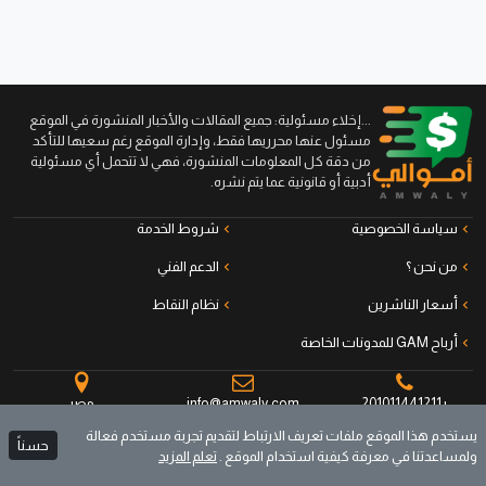
...إخلاء مسئولية: جميع المقالات والأخبار المنشورة في الموقع
مسئول عنها محرريها فقط، وإدارة الموقع رغم سعيها للتأكد
من دقة كل المعلومات المنشورة، فهي لا تتحمل أي مسئولية
أدبية أو قانونية عما يتم نشره.
سياسة الخصوصية
شروط الخدمة
من نحن ؟
الدعم الفني
أسعار الناشرين
نظام النقاط
أرباح GAM للمدونات الخاصة
+201011441211
info@amwaly.com
مصر
يستخدم هذا الموقع ملفات تعريف الارتباط لتقديم تجربة مستخدم فعالة
حسناً
ولمساعدتنا في معرفة كيفية استخدام الموقع .
تعلم المزيد
جميع الحقوق محفوظة © أموالي منصة الناشرين