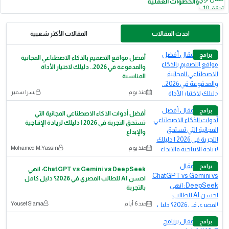
والخطوات العملية
احدث المقالات
المقالات الأكثر شعبية
برامج
أفضل مواقع التصميم بالذكاء الاصطناعي المجانية
والمدفوعة في 2026.. دليلك لاختيار الأداة
المناسبة
منذ يوم
يسرا سمير
برامج
أفضل أدوات الذكاء الاصطناعي المجانية التي
تستحق التجربة في 2026 | دليلك لزيادة الإنتاجية
والإبداع
منذ يوم
Mohamed M.Yassin
برامج
ChatGPT vs Gemini vs DeepSeek: انهي
احسن AI للطالب المصري في 2026؟ دليل كامل
بالتجربة
منذ 6 أيام
Yousef Slama
برامج