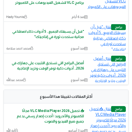
برنامج VLC لتشغيل الفيديوهات على الكمبيوتر
منذ 6 أيام
Hady Younis
برامج
​"قبل أن يسبقك الجميع.. 5 أدوات ذكاء اصطناعي
مجانية ستحدث ثورة في إنتاجيتك"
منذ أسبوع
محمد احمد سلامة
برامج
أفضل البرامج التي تستحق التثبيت على جهازك في
2026.. أدوات ذكية توفر الوقت وتزيد الإنتاجية
منذ أسبوع
محمد عبدالله
أكثر المقالات تقييمًا هذا الأسبوع
برامج
📥 تحميل VLC Media Player 2026 مجانًا
للكمبيوتر والأندرويد | أحدث إصدار رسمي يدعم
جميع صيغ الفيديو والصوت
منذ 3 أسابيع
آية الله