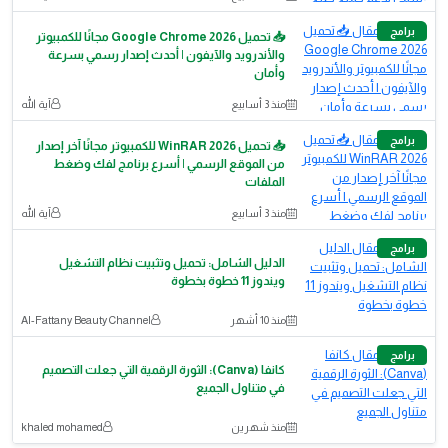
برامج
📥 تحميل Google Chrome 2026 مجانًا للكمبيوتر
والأندرويد والآيفون | أحدث إصدار رسمي بسرعة
وأمان
منذ 3 أسابيع
آية الله
برامج
📥 تحميل WinRAR 2026 للكمبيوتر مجانًا آخر إصدار
من الموقع الرسمي | أسرع برنامج لفك وضغط
الملفات
منذ 3 أسابيع
آية الله
برامج
الدليل الشامل: تحميل وتثبيت نظام التشغيل
ويندوز 11 خطوة بخطوة
منذ 10 أشهر
Al-Fattany Beauty Channel
برامج
كانفا (Canva): الثورة الرقمية التي جعلت التصميم
في متناول الجميع
منذ شهرين
khaled mohamed