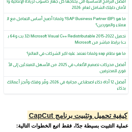
أفضل البرامج الأساسية التي يحتاجها كل جهاز حاسوب لزيادة الإنتاجية وا
لأمان دليلك الشامل لعام: 2026
ما هو SAP Business Partner (BP)؟ ولماذا أصبح أساس التعامل مع ال
عملاء والموردين؟
تحميل Microsoft Visual C++ Redistributable 2015-2022 (32 بت و64 ب
ت) برابط مباشر من Microsoft
ما هو نظام sap ولماذا تعتمد عليه اكبر الشركات في العالم؟
أفضل محركات تصميم الألعاب في 2025: من الأسهل للمبتدئين إلى الأ
قوى للمحترفين
أفضل 12 أداة ذكاء اصطناعي مجانية في 2026: وفّر وقتك وأنجز أعمالك
بذكاء
كيفية تحميل وتثبيت برنامج CapCut
عملية التثبيت بسيطة جدًا، فقط اتبع الخطوات التالية: