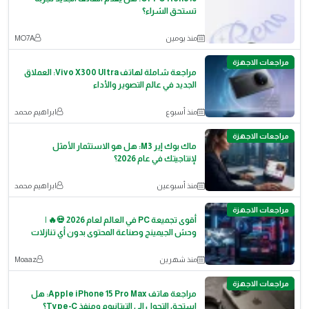
تستحق الشراء؟
منذ يومين
MO7A
مراجعات الاجهزة
مراجعة شاملة لهاتف Vivo X300 Ultra: العملاق
الجديد في عالم التصوير والأداء
منذ أسبوع
ابراهيم محمد
مراجعات الاجهزة
ماك بوك إير M3: هل هو الاستثمار الأمثل
لإنتاجيتك في عام 2026؟
منذ أسبوعين
ابراهيم محمد
مراجعات الاجهزة
أقوى تجميعة PC في العالم لعام 2026 💀🔥 |
وحش الجيمينج وصناعة المحتوى بدون أي تنازلات
منذ شهرين
Moaaz
مراجعات الاجهزة
مراجعة هاتف Apple iPhone 15 Pro Max: هل
استحق التحول إلى التيتانيوم ومنفذ Type-C؟