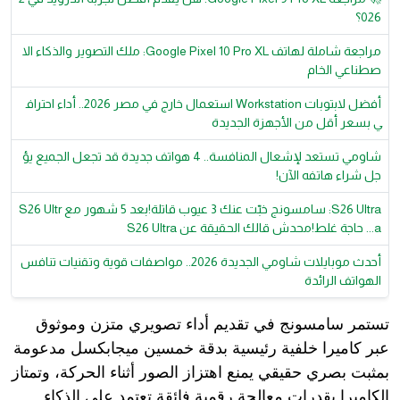
026؟
مراجعة شاملة لهاتف Google Pixel 10 Pro XL: ملك التصوير والذكاء الا
صطناعي الخام
أفضل لابتوبات Workstation استعمال خارج في مصر 2026.. أداء احتراف
ي بسعر أقل من الأجهزة الجديدة
شاومي تستعد لإشعال المنافسة.. 4 هواتف جديدة قد تجعل الجميع يؤ
جل شراء هاتفه الآن!
S26 Ultra: سامسونج خبّت عنك 3 عيوب قاتلة!بعد 5 شهور مع S26 Ultr
a... حاجة غلط!محدش قالك الحقيقة عن S26 Ultra
أحدث موبايلات شاومي الجديدة 2026.. مواصفات قوية وتقنيات تنافس
الهواتف الرائدة
تستمر سامسونج في تقديم أداء تصويري متزن وموثوق
عبر كاميرا خلفية رئيسية بدقة خمسين ميجابكسل مدعومة
بمثبت بصري حقيقي يمنع اهتزاز الصور أثناء الحركة، وتمتاز
الكاميرا بقدرات معالجة رقمية فائقة تعتمد على الذكاء