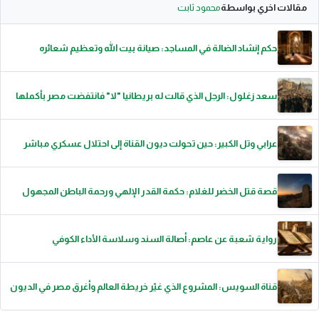
مقالات اخري بواسطة
محمود ثابت
حكم إنشاد الضالة في المساجد: صيانة بيت الله وتعظيم شعائره
سعد زغلول: الرجل الذي قالت له بريطانيا "لا" فانتفضت مصر بأكملها
عرابي وتل الكبير: حين تحولت ديون القناة إلى احتلال عسكري مباشر
قصة قتل الخضر للغلام: حكمة القدر الإلهي ورحمة الباطن المجهول
رواية شعبة عن عاصم: أصالة السند وسلاسة الأداء الكوفي
قناة السويس: المشروع الذي غيّر خريطة العالم وأغرق مصر في الديون