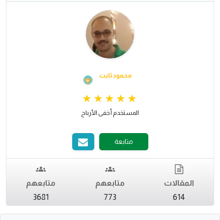
محمود ثابت
المستخدم أخفى الأرباح
متابعة
المقالات
متابعهم
متابعهم
3681
773
614