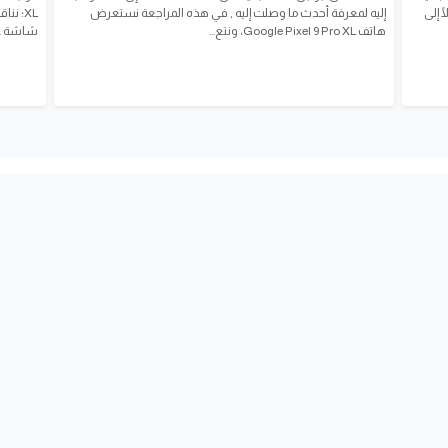
Xiaomi 17 Ultra، وصولًا إلى
إليه لمعرفة أحدث ما وصلت إليه , في هذه المراجعة نستعرض
هاتف Google Pixel 9 Pro XL، ونتع...
شاشة Super Actua، وتجربة نظام...