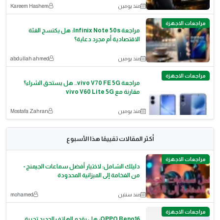
منذ يومين
Kareem Hashem
مراجعات الاجهزة
مراجعة Infinix Note 50s: هل يكتسح الفئة
الاقتصادية أم مجرد دعاية؟
منذ يومين
abdullah ahmed
مراجعات الاجهزة
مراجعة vivo V70 FE 5G.. هل يستحق الشراء؟
مقارنة مع vivo V60 Lite 5G
منذ يومين
Mostafa Zahran
أكثر المقالات تقييمًا هذا الأسبوع
مراجعات الاجهزة
دليلك الشامل: لاختيار أفضل سماعات الجيمنج -
من الفخامة إلى الميزانية المحدودة
منذ سنتين
mohamed
مراجعات الاجهزة
OPPO Reno16: هل يقدم الهاتف الجديد تجربة