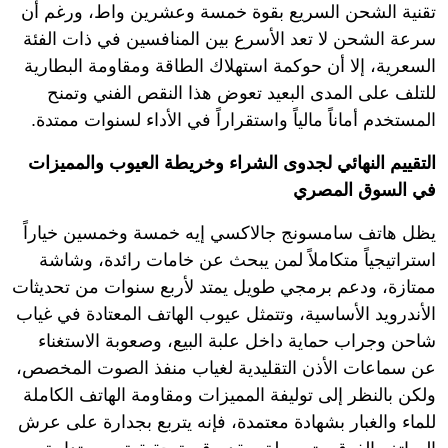
تقنية الشحن السريع بقوة خمسة وعشرين واط، ورغم أن
سرعة الشحن لا تعد الأسرع بين المنافسين في ذات الفئة
السعرية، إلا أن حوكمة استهلاك الطاقة ومقاومة البطارية
للتلف على المدى البعيد تعوض هذا النقص الفني وتمنح
المستخدم أماناً مالياً واستقراراً في الأداء لسنوات ممتدة.
التقييم النهائي لجدوى الشراء وخريطة العيوب والمميزات
في السوق المصري
يظل هاتف سامسونج جالاكسي إيه خمسة وخمسين خياراً
استراتيجياً متكاملاً لمن يبحث عن خامات رائدة، وشاشة
ممتازة، ودعم برمجي طويل يمتد لأربع سنوات من تحديثات
الأندرويد الأساسية، وتتمثل عيوب الهاتف المعتادة في غياب
شاحن وجراب حماية داخل علبة البيع، وصعوبة الاستغناء
عن سماعات الأذن التقليدية لغياب منفذ الصوت المخصص،
ولكن بالنظر إلى توليفة المميزات ومقاومة الهاتف الكاملة
للماء والغبار بشهادة معتمدة، فإنه يتربع بجدارة على عرش