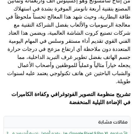
من إنتاج سامسونج وهو إكسينوس ألف وأربعمائة وثمانين
المصنع بتقنية أربعة نانومتر الموفرة بشدة في استهلاك
طاقة البطارية، وحيث شهد هذا المعالج تحسناً ملحوظاً في
معالجة الرسوميات والألعاب بفضل الشراكة التقنية مع
شركات تصنيع كروت الشاشة العالمية، ويضمن هذا العتاد
الفني القوي تقديم أداء مستقر وسلس في المهام اليومية
المتعددة دون ملاحظة أي ارتفاع مزعج في درجات حرارة
جسم الهاتف بفضل تطوير غرف التبريد الداخلية، مما
يجعله خياراً مثالياً وعملياً للموظفين وأصحاب الأعمال
والشباب الباحثين عن هاتف تكنولوجي يعتمد عليه لسنوات
طويلة.
تشريح منظومة التصوير الفوتوغرافي وكفاءة الكاميرات
في الإضاءة الليلية المنخفضة
مقالات مشابة
🚀 مراجعة Google Pixel 9 Pro XL: هل يقدم أفضل تجربة أندرويد في 2