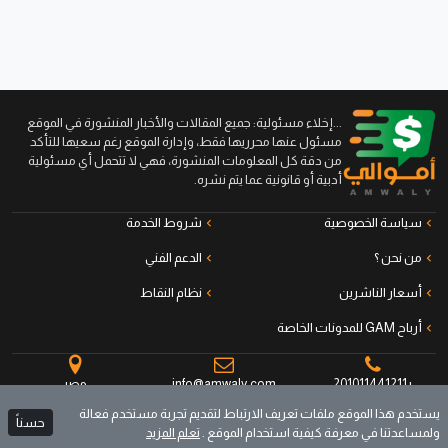
...إخلاء مسئولية: جميع المقالات والأخبار المنشورة في الموقع
مسئول عنها محرريها فقط، وإدارة الموقع رغم سعيها للتأكد
من دقة كل المعلومات المنشورة، فهي لا تتحمل أي مسئولية
أدبية أو قانونية عما يتم نشره.
سياسة الخصوصية
شروط الخدمة
من نحن ؟
الدعم الفني
أسعار الناشرين
نظام النقاط
أرباح GAM للمدونات الخاصة
+201011441211
info@amwaly.com
مصر
يستخدم هذا الموقع ملفات تعريف الارتباط لتقديم تجربة مستخدم فعالة
حسناً
ولمساعدتنا في معرفة كيفية استخدام الموقع .
تعلم المزيد
جميع الحقوق محفوظة © أموالي منصة الناشرين