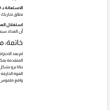
الاستعانة بـ Google Flow:
نطاق تجاربك ا
استغلال المح
أن العداد سيعود إ
خاتمة: م
لم يعد الاحترا
واقع ملموس. ا