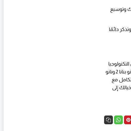
ك وتوسيع
ذكر دائمًا
التكنولوجيا
المتقدمة يمكن أن تكون متاحة للجميع وبأعلى جودة ممكنة. عبر تقديم إصداري نانو بنانا 2 ونانو
ام محاولات يتجدد كل 24 ساعة، بالتكامل مع
حويل خيالك إلى