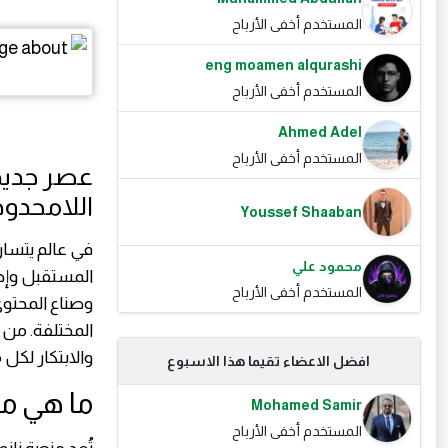
المستخدم أخفى الأرباح
eng moamen alqurashi
المستخدم أخفى الأرباح
Ahmed Adel
المستخدم أخفى الأرباح
عصر جديد 
اللامحدودة مع w
Youssef Shaaban
في عالم يتسار
محمود علي
المستقبل وإطل
المستخدم أخفى الأرباح
وصناع المحتوى
المختلفة. من 
والابتكار لكل
افضل الاعضاء تقيما هذا الاسبوع
ما هي منص
Mohamed Samir
المستخدم أخفى الأرباح