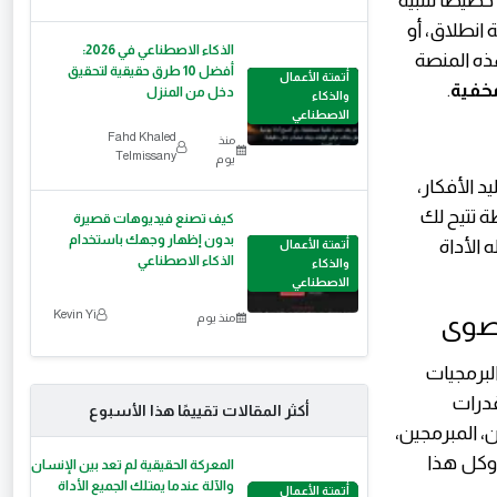
خصيصًا لتلبية
انطلاق، أو
الذكاء الاصطناعي في 2026:
هذه المنصة
أفضل 10 طرق حقيقية لتحقيق
أتمتة الأعمال
مخفية
.
دخل من المنزل
والذكاء
الاصطناعي
Fahd Khaled
منذ
Telmissany
يوم
د الأفكار،
ة تتيح لك
كيف تصنع فيديوهات قصيرة
بدون إظهار وجهك باستخدام
الأداة
أتمتة الأعمال
الذكاء الاصطناعي
والذكاء
الاصطناعي
Kevin Yi
منذ يوم
البرمجيات
قدرات
أكثر المقالات تقييمًا هذا الأسبوع
، المبرمجين،
 وكل هذا
المعركة الحقيقية لم تعد بين الإنسان
والآلة عندما يمتلك الجميع الأداة
أتمتة الأعمال