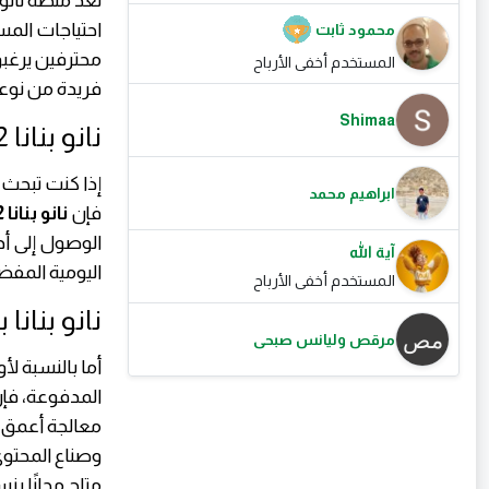
تُعد منصة نانو
احتياجات المس
محمود ثابت
محترفين يرغبو
المستخدم أخفى الأرباح
فريدة من نوع
Shimaa
نانو بنانا 2 (Nano Banana 2): البداية الذكية لكل مبدع
إذا كنت تبحث ع
ابراهيم محمد
فإن
نانو بنانا 2
الوصول إلى أد
آية الله
اليومية المفض
المستخدم أخفى الأرباح
نانو بنانا برو (Nano Banana Pro): القوة ا
مرقص وليانس صبحى
أما بالنسبة ل
المدفوعة، فإ
معالجة أعمق، 
وصناع المحتوى
متاح مجانًا بنسبة 0