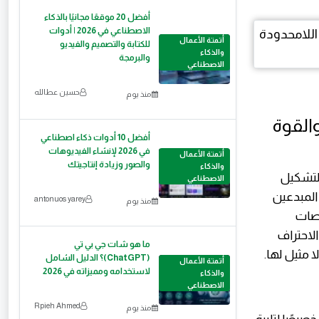
أفضل 20 موقعًا مجانيًا بالذكاء
الاصطناعي في 2026 | أدوات
أتمتة الأعمال
للكتابة والتصميم والفيديو
والذكاء
والبرمجة
الاصطناعي
حسين عطالله
منذ يوم
والقوة
أفضل 10 أدوات ذكاء اصطناعي
في 2026 لإنشاء الفيديوهات
أتمتة الأعمال
والصور وزيادة إنتاجيتك
والذكاء
 لتشكيل
الاصطناعي
المبدعين
antonuos yarey
منذ يوم
نصات
الاحتراف
ما هو شات جي بي تي
 مثيل لها.
(ChatGPT)؟ الدليل الشامل
أتمتة الأعمال
لاستخدامه ومميزاته في 2026
والذكاء
الاصطناعي
Rpieh Ahmed
منذ يوم