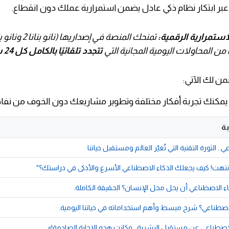
ر ابتكار نظام ذكي عادل يضمن استمرارية عملك دون انقطاع.
ستمرارية الرقمية:
تمنحك المنصة في إصداريها (
ًا من المحاولات اليومية المجانية التي
تتجدد تلقائيًا بالكامل كل 24 ساعة
من لك الآتي:
يمكنك تجربة أفكار مختلفة وتطوير مشاريعك دون الخوف من نفا
ة
.. الثورة التقنية التي تُغيّر العالم ومستقبل حياتنا
نتهت! كيف يجعلك الذكاء الاصطناعي الأسرع والأذكى في دراستك؟"
 الاصطناعي أن يحل محل الإنسان؟ الحقيقة الكاملة.
لاصطناعي؟ شرح مبسط وأهم استخداماته في حياتنا اليومية.
الاصطناعي عن مستقبل البشرية.. وكانت هذه الإجابة الصادمة!»