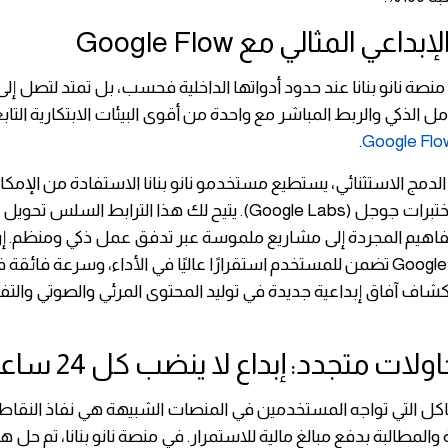
داعي المثالي مع Google Flow
منصة نانو بنانا عند حدود أدواتها الداخلية فحسب، بل تمتد لتصل إل
ل الذكي والربط المباشر مع واحدة من أقوى البيئات الابتكارية التا
.
Google Flo
لدمج الاستثنائي، يستطيع مستخدمو نانو بنانا الاستفادة من الإمكان
التي توفرها مختبرات جوجل (Google Labs). يتيح لك هذا الترابط السلس ت
فاهيم المجردة إلى مشاريع ملموسة عبر تدفق عمل ذكي ومنظم. إن
بتقنيات Google Flow تضمن للمستخدم استقرارًا عاليًا في الأداء، وسرعة فائ
تكشاف آفاق إبداعية جديدة في توليد المحتوى المرئي والصوتي والتف
لات متجدد: إبداع لا ينضب كل 24 ساعة
كل التي تواجه المستخدمين في المنصات الشبيهة هي نفاذ النقاط أ
ية والمطالبة بدفع مبالغ مالية للاستمرار. في منصة نانو بنانا، تم حل