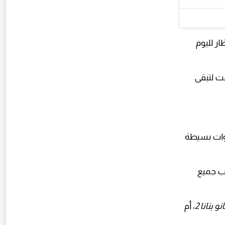
ر لليوم
مت لتبقى
طوات بسيطة
سب جميع
انو بنانا 2
، أم