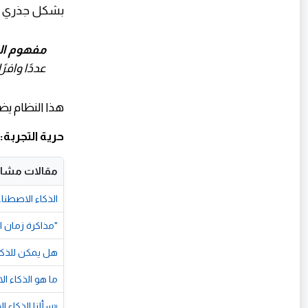
بشكل جذري عب
مفهوم الا
عددًا وافر
هذا النظام يض
حرية التجربة:
مقالات مشاب
الذكاء الاصطناعي
"مذاكرة زمان ا
هل يمكن للذكاء
ما هو الذكاء ا
«سألنا الذكاء 