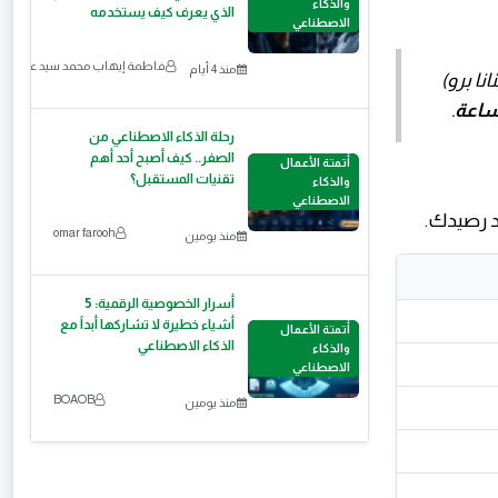
والذكاء
الذي يعرف كيف يستخدمه
الاصطناعي
فاطمة إيهاب محمد سيد عمر
منذ 4 أيام
نانو بنانا 2 ونانو بنانا برو)
.
رحلة الذكاء الاصطناعي من
الصفر.. كيف أصبح أحد أهم
أتمتة الأعمال
تقنيات المستقبل؟
والذكاء
الاصطناعي
د رصيدك.
omar farooh
منذ يومين
أسرار الخصوصية الرقمية: 5
أشياء خطيرة لا تشاركها أبداً مع
أتمتة الأعمال
الذكاء الاصطناعي
والذكاء
الاصطناعي
BOAOB
منذ يومين