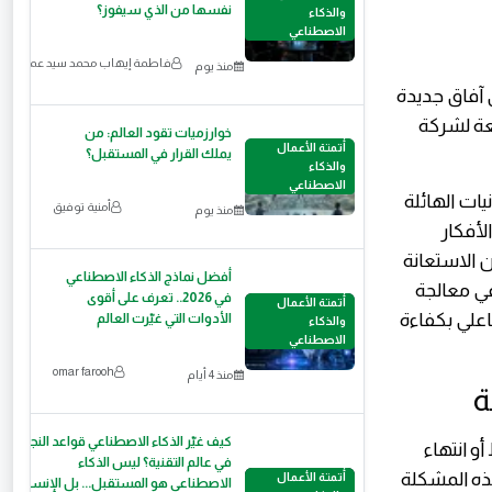
نفسها من الذي سيفوز؟
والذكاء
الاصطناعي
فاطمة إيهاب محمد سيد عمر
منذ يوم
ى آفاق جديدة
بعة لشركة
خوارزميات تقود العالم: من
أتمتة الأعمال
يملك القرار في المستقبل؟
والذكاء
الاصطناعي
يات الهائلة
أمنية توفيق
منذ يوم
حويل الأفكار
 الاستعانة
أفضل نماذج الذكاء الاصطناعي
قة في معالجة
في 2026.. تعرف على أقوى
أتمتة الأعمال
اعلي بكفاءة
الأدوات التي غيّرت العالم
والذكاء
الاصطناعي
omar farooh
منذ 4 أيام
كيف غيّر الذكاء الاصطناعي قواعد النجاح
و انتهاء
في عالم التقنية؟ ليس الذكاء
 هذه المشكلة
أتمتة الأعمال
الاصطناعي هو المستقبل... بل الإنسان