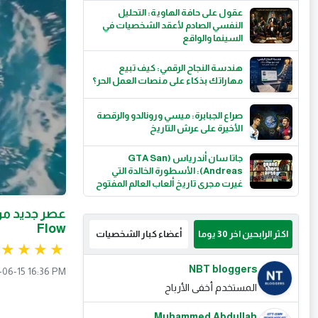
عقول على حافة الهاوية: التحليل
النفسي الصادم لأعقد الشخصيات في
السينما والواقع
هندسة النجاح الرقمي: كيف تبيع
مهاراتك بذكاء على منصات العمل الحر؟
صراع الجبابرة: ميسي ورونالدو والرقصة
الأخيرة على عرش التاريخ
جاتا سان أندرياس (GTA San
Andreas): الأسطورة الخالدة التي
غيرت مجرى تاريخ ألعاب العالم المفتوح
Flow
اكثر الرابحين اخر 30 يوما
أعضاء كبار الشخصيات
NBT bloggers
-06-15 16:36 PM
المستخدم أخفى الأرباح
Muhammed Abdullah