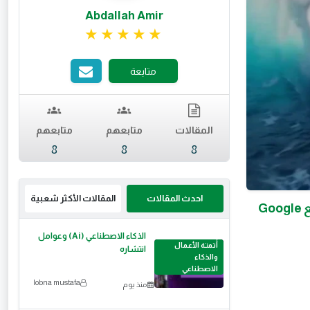
Abdallah Amir
تقييم 5 من 5.
متابعة
المقالات
متابعهم
متابعهم
8
8
8
احدث المقالات
المقالات الأكثر شعبية
عصر جديد من الإبداع الرقمي: اكتشف منصة نانو بنانا والقوة اللامحدودة مع Google
الذكاء الاصطناعي (Ai) وعوامل
أتمتة الأعمال
انتشاره
والذكاء
الاصطناعي
lobna mustafa
منذ يوم