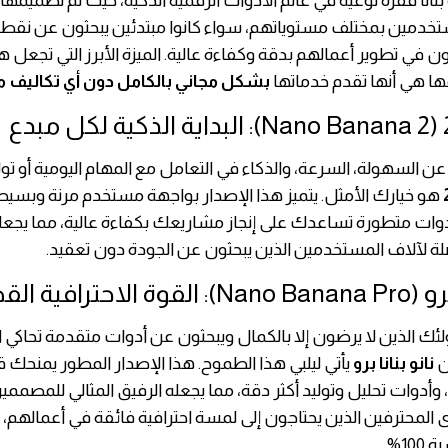
 بنانا قفزة نوعية في عالم الأدوات الرقمية الذكية، حيث تم تصميمها 
تخدمين بمختلف مستوياتهم، سواء كانوا مبتدئين يبحثون عن نقطة 
ن في تطوير أعمالهم بدقة وكفاءة عالية. الميزة الأبرز التي تجعل 
ها هي أنها تقدم خدماتها
بشكل مجاني بالكامل دون أي تكاليف 
ن السهولة، السرعة، والذكاء في التعامل مع المهام اليومية أو تولي
هو خيارك الأمثل. يتميز هذا الإصدار بواجهة مستخدم مرنة وبسيط
وات متطورة تساعدك على إنجاز مشاريعك بكفاءة عالية، مما يجعله 
لة لآلاف المستخدمين الذين يبحثون عن الجودة دون تعقيد.
لاحترافية القصوى
أولئك الذين لا يرضون إلا بالكمال ويبحثون عن أدوات متقدمة تحاكي 
ن
نانو بنانا برو
يأتي ليلبي هذا الطموح. هذا الإصدار المطور يمنحك 
وأدوات تحليل وتوليد أكثر دقة، مما يجعله الرفيق المثالي للمصممين
 المحترفين الذين يحتاجون إلى لمسة احترافية فائقة في أعمالهم،
10%.