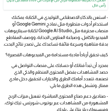
أفضل 25 طريقة مضمونة للربح من الإنترنت في 2026 للمبتدئين بدون
رأس مال
- استعن بالذكاء الاصطناعي التوليدي في الكتابة: يمكنك
استخدام أدوات متطورة مثل نماذج Google Gemini أو
منصات محترفة مثل Google AI Studio لكتابة سيناريوهات
الفيديو بالكامل، وصياغة العناوين الجذابة، ووصف المقاطع
بدقة متناهية وسرعة فائقة تساعدك على تصدر نتائج البحث.
كيف تحقق أرباحاً مادية مستدامة من الفيديوهات القصيرة؟
بمجرد أن تبدأ قناتك أو حسابك على منصات التواصل في
حصد المشاهدات بفضل المحتوى المنظم والذكي الذي
تصنعه، تتعدد أمامك الطرق والخيارات لتحقيق دخل مادي
ممتاز، وتشمل هذه الطرق ما يلي:
- صناديق دعم صناع المحتوى المباشرة: تفعيل ميزات الربح
المشهورة من المشاهدات عبر يوتيوب شورتس، تيك توك،
وفيسبوك ريلز بناءً على بلدك.