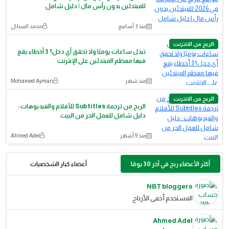
للمبتدئين بدون رأس مال | دليل شامل
منذ 3 أسابيع
محمد السباكى
الربح من الانترنت
تبذل ساعات يوميًا ولا تحقق أي دخل؟ 3 أخطاء يقع
فيها معظم المبتدئين على الإنترنت
منذ شهر
Mohamed Ayman
الربح من الانترنت
الربح من ترجمة Subtitles للأفلام والفيديوهات :
دليل شامل للعمل الحر من البيت
منذ 9 أشهر
Ahmed Adel
أكثر الأعضاء ربح في آخر 30 يومًا
أعضاء كبار الشخصيات
NBT bloggers
المستخدم أخفى الأرباح
Ahmed Adel