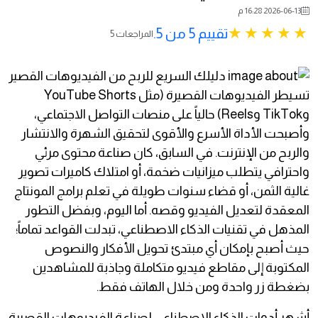
2026-06-13 16:28 م
تقييم 5 من 5.
5 المراجعات
تسيطر الفيديوهات القصيرة (مثل YouTube Shorts
وTikTok وReels) حالياً على منصات التواصل الاجتماعي،
وأصبحت الأداة الأسرع والأقوى لتحقيق الشهرة والانتشار
والربح من الإنترنت. في السابق، كان صناعة محتوى مرئي
واحترافي يتطلب ميزانيات ضخمة، أو امتلاك كاميرات تصوير
غالية الثمن، أو قضاء سنوات طويلة في تعلم برامج المونتاج
المعقدة لتعديل الفيديو وقصه. أما اليوم، وبفضل التطور
المذهل في تقنيات الذكاء الاصطناعي، تبدلت القواعد تماماً؛
حيث أصبح بإمكان أي مبتدئ تحويل الأفكار والنصوص
المكتوبة إلى مقاطع فيديو متكاملة وجاذبة للمشاهدين
بضغطة زر واحدة ومن خلال الهاتف فقط.
أشهر أدوات الذكاء الاصطناعي لصناعة الفيديوهات القصيرة