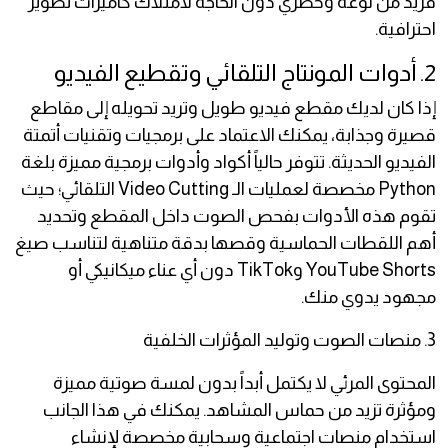
فريد من نوعه وحصري دون الحاجة لامتلاك كاميرات تصوير
احترافية.
2. أدوات المونتاج التلقائي وتقطيع الفيديو
إذا كان لديك مقطع فيديو طويل وتريد تحويله إلى مقاطع
قصيرة وجذابة، يمكنك الاعتماد على برمجيات وتقنيات أتمتة
الفيديو الحديثة. تتوفر حالياً أكواد وأدوات برمجية مميزة بلغة
Python مخصصة لعمليات الـ Video Cutting التلقائي؛ حيث
تقوم هذه الأدوات بفحص الصوت داخل المقطع وتحديد
أهم اللقطات الحماسية وقصها بدقة متناهية لتناسب صيغ
YouTube Shorts وTikTok دون أي عناء ميكانيكي أو
مجهود يدوي منك.
3. منصات الصوت وتوليد المؤثرات الخلفية
المحتوى المرئي لا يكتمل أبداً بدون لمسة صوتية مميزة
ومؤثرة تزيد من حماس المشاهد. يمكنك في هذا الجانب
استخدام منصات اجتماعية وسحابية مخصصة لإنشاء