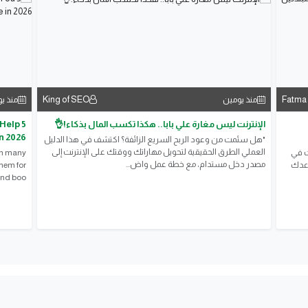
King of SEO
Fatma
منذ يومين
منذ ي
الإنترنت ليس مغارة علي بابا.. هكذا تكسب المال بذكاء!👌
 Help
n 2026
"هل سئمت من وعود الربح السريع الزائفة؟ اكتشف في هذا الدليل
العملي الطرق الحقيقية لتحويل مهاراتك ووقتك على الإنترنت إلى
لإنترنت في
 on many
مصدر دخل مستدام، مع خطة عمل واض...
اعدك
hem for
d boo...