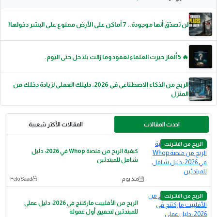
لن تصدّق أنها موجودة.. 7 أماكن على الأرض ممنوع على البشر دخولها!
🔥 5 ألغاز حيرت العلماء لعقود وما زالت بلا حل حتى اليوم.
الربح من الذكاء الاصطناعي في 2026: دليلك العملي لزيادة دخلك من
المنزل
احدث المقالات
المقالات الأكثر شعبية
الربح من الانترنت
كيفية الربح من منصة Whop في 2026: دليل
شامل للمبتدئين
منذ يوم
Felo Saad
الربح من الانترنت
الربح من الأفلييت ماركتنج في 2026: دليل عملي
للمبتدئين لتحقيق أول عمولة