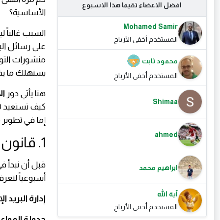
افضل الاعضاء تقيما هذا الاسبوع
الأساسية؟
Mohamed Samir
السبب غالباً
المستخدم أخفى الأرباح
على رسائل البر
منشورات التوا
محمود ثابت
يستهلك ما يقا
المستخدم أخفى الأرباح
هنا يأتي دور
ال
Shimaa
إما في تطوير 
ahmed
1. قانون الـ 20 ساعة: أين يضيع وقتنا الثمين؟
ابراهيم محمد
أسبوعياً لتع
آية الله
إدارة البريد ا
المستخدم أخفى الأرباح
جدولة المواعي