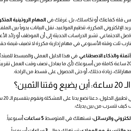
 ليس قلة كفاءتك أو تكاسلك، بل غرقك في
المهام الروتينية المتكر
يد الإلكتروني المكررة، تنظيم المواعيد، نقل البيانات يدوياً بين المل
صل الاجتماعي. تشير الدراسات الحديثة إلى أن الموظف أو رائد الأع
رب ثلث وقته الأسبوعي في مهام إدارية مكررة لا تضيف قيمة حقي
أتمتة والذكاء الاصطناعي
. في هذا الدليل العملي والمبسط للمبتد
كيف تستعيد 20 ساعة كاملة من أسبوعك (أي ما يعادل نصف وقت العمل تقريب
مهاراتك، زيادة دخلك، أو حتى الحصول على قسط من الراحة.
قبل أن نبد
رف كيف تتسرب من بين يديك:
لإلكتروني والرسائل:
تستهلك في المتوسط
5 ساعات
أسبوعياً.
د والتنسيق مع العملاء:
تستهلك حوالي
3 ساعات
أسبوعياً.