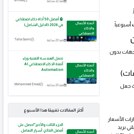
منذ 22 ساعة
🤖 أفضل 50 أداة ذكاء اصطناعي
أتمتة الأعمال
أسبوعياً.
في 2026 (الدليل الشامل)
والذكاء
الاصطناعي
Taha Samir
منذ 23 ساعة
"واجهات بدون
تحمل الهندسة التقنية وراء
أتمتة الذكاء الاصطناعي AI
أتمتة الأعمال
Automation
والذكاء
الاصطناعي
Mohammed Emad
نك جعل
منذ 23 ساعة
أكثر المقالات تقييمًا هذا الأسبوع
رات الأسعار
الجزء الثالث والأخير"احصل على
ني بريد
أفضل النتائج: أسرار التعامل
أتمتة الأعمال