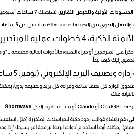
المسودات الأولية وتلخيص التقارير:
تستهلك
7 ساعات
أسبوعياً.
ت والتنقل اليدوي بين التطبيقات:
يستهلك ما لا يقل عن
5 ساعات
 حكراً على المبرمجين أو خبراء التقنية؛ فالأدوات الحالية مصممة بـ 
ميع. إليك كيف تبدأ:
 إدارة وتصنيف البريد الإلكتروني (توفير: 5 ساعات)
صندوق الوارد كل نصف ساعة وقراءة كل بريد وتصنيفه يدوياً، يمك
لنيابة عنك:
رحة:
ChatGPT، أو Claude، أو مساعد البريد الذكي
Shortwave
.
لي:
قم بإنشاء قوالب ردود ذكية للمراسلات المتكررة (مثل استفسا
مام). يمكنك أيضاً استخدام أدوات الربط لبرمجة أمر بسيط: "إذا وصل