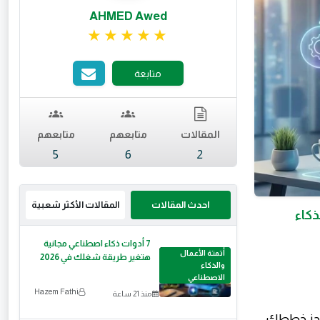
AHMED Awed
تقييم 5 من 5.
متابعة
المقالات
متابعهم
متابعهم
5
6
2
احدث المقالات
المقالات الأكثر شعبية
لذكاء
7 أدوات ذكاء اصطناعي مجانية
أتمتة الأعمال
هتغير طريقة شغلك في 2026
والذكاء
الاصطناعي
Hazem Fathi
منذ 21 ساعة
تنجز خططك