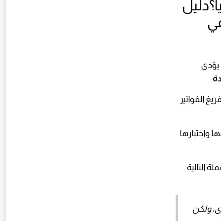
 يؤدي
دة
:
ريغ الفواتير
 واختبارها
ة التالية
ى، ولكن