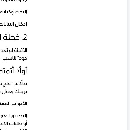
البحث وكتابة 
إدخال البيانا
2. خطة الأتمتة الذكية: 4 خطوات عملية للمبتدئين
الأتمتة لم تعد
كود" تناسب الج
أولاً: أتمتة
بدلاً من فتح 
بريدك يعمل با
الأدوات المقت
التطبيق العم
أو طلبات الانض