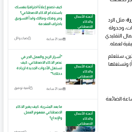
كيف تصنع إعلانًا احترافيًا بنفسك
باستخدام الذكاء الاصطناعي؟
أتمتة الأعمال
وفر وقتك ومالك وابدأ التسويق
رة
؛ مثل الرد
والذكاء
باحتراف المقدمة
فات، وجدولة
الاصطناعي
مال التقليدي
ضياء وائل
منذ 21 ساعة
قية لعمله.
ئين، سنتعلم
"أسرار الربح والعمل الحر في
عصر الذكاء الاصطناعي: كيف
اً) وتستغلها
أتمتة الأعمال
تستغل الأدوات الجديدة لزيادة
والذكاء
دخلك؟"
الاصطناعي
أمنية توفيق
منذ 21 ساعة
أ في تطبيق الحلول، دعنا نضع يدنا على المشكلة ونقوم بتقسيم الـ 20 ساعة الضائعة
ما بعد البشرية: كيف يغير الذكاء
الاصطناعي مفهوم العمل
أتمتة الأعمال
والإبداع؟
والذكاء
الاصطناعي
ahmed