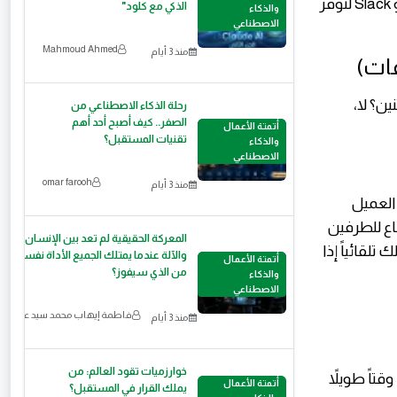
إلكتروني طويل، قم بتلخيصه في نقاط أساسية وأرسله لي عبر تطبيق الواتساب أو Slack لتوفر
الذكي مع كلود"
والذكاء
الاصطناعي
Mahmoud Ahmed
منذ 3 أيام
ن؟ لا،
رحلة الذكاء الاصطناعي من
الصفر.. كيف أصبح أحد أهم
أتمتة الأعمال
تقنيات المستقبل؟
والذكاء
الاصطناعي
omar farooh
منذ 3 أيام
تار العميل
اع للطرفين
المعركة الحقيقية لم تعد بين الإنسان
جدولك تلقائياً إذا
والآلة عندما يمتلك الجميع الأداة نفسها
أتمتة الأعمال
من الذي سيفوز؟
والذكاء
الاصطناعي
فير: 7
فاطمة إيهاب محمد سيد عمر
منذ 3 أيام
خوارزميات تقود العالم: من
تاً طويلاً
أتمتة الأعمال
يملك القرار في المستقبل؟