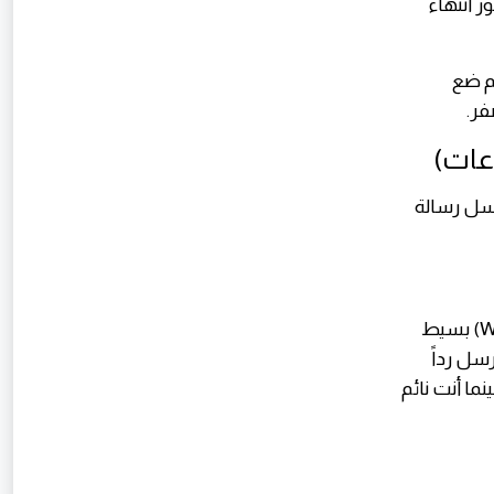
 انتهاء
ثم ضع
فر.
الإيميل لترسل رسالة
بدون أي خبرة برمجة، يمكنك إنشاء تدفق عمل رقمي (Workflow) بسيط
سل رداً
تلقائياً بينما أنت نائم