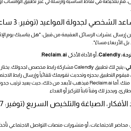
ساعد الشخصي لجدولة المواعيد (توفير: 3 ساعات)
ن إرسال عشرات الرسائل العقيمة من قبيل: "هل يناسبك يوم الإثني
 بل الأربعاء مساءً".
رحة:
Calendly
، أو الأداة الأذكى
Reclaim.ai
.
لي:
يتيح لك تطبيق Calendly مشاركة رابط مخصص لجدولك. يخ
، فيقوم التطبيق بحجزه وتحديث تقويمك تلقائياً وإرسال رابط الاجتم
دون أي تدخل منك. أما Reclaim.ai فيذهب لأبعد من ذلك، حيث يعيد ترتيب 
، ويحجز لك وقتاً ثابتاً للتركيز أو الغداء.
ثالثاً: توليد الأفكار، الصياغة والتلخيص السريع (تو
ر، محاضر الاجتماعات، أو منشورات منصات التواصل الاجتماعي تأخذ وق