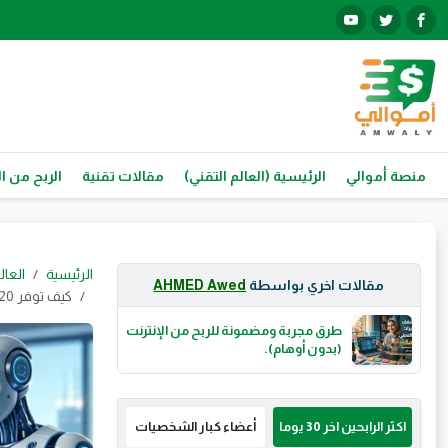
منصة أموالي
الرئيسية (العالم التقني)
مقالات تقنية
الربح من ال
الرئيسية
العال
مقالات اخري بواسطة
AHMED Awed
كيف توفر 20ساعه عمل اسبوعيا؟دليل المبتدئين لاتمتة المهام اليوميه بالذكاء الاصطناعي
طرق مجربة ومضمونة للربح من الإنترنت
(بدون أوهام).
اكثر الرابحين اخر 30 يوما
أعضاء كبار الشخصيات