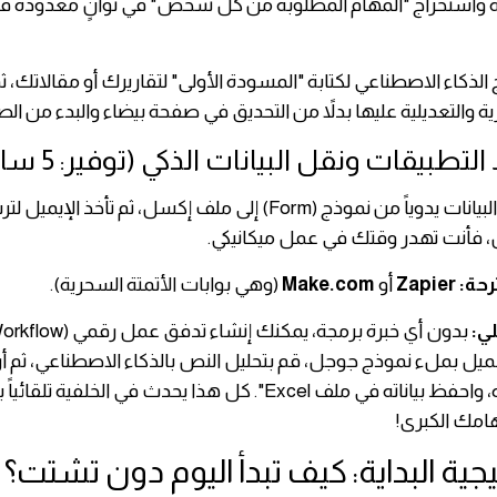
ه واستخراج "المهام المطلوبة من كل شخص" في ثوانٍ معدودة فور
الذكاء الاصطناعي لكتابة "المسودة الأولى" لتقاريرك أو مقالاتك، 
 والتعديلية عليها بدلاً من التحديق في صفحة بيضاء والبدء من الص
 التطبيقات ونقل البيانات الذكي (توفير: 5 ساعات)
إذا كنت تنقل البيانات يدوياً من نموذج (Form) إلى ملف إكسل، ثم تأخذ 
ل، فأنت تهدر وقتك في عمل ميكانيكي.
رحة:
Zapier
أو
Make.com
(وهي بوابات الأتمتة السحرية).
لي:
م عميل بملء نموذج جوجل، قم بتحليل النص بالذكاء الاصطناعي، ثم أر
مخصصاً لبريده، واحفظ بياناته في ملف Excel". كل هذا يحدث في الخلفية 
هامك الكبرى!