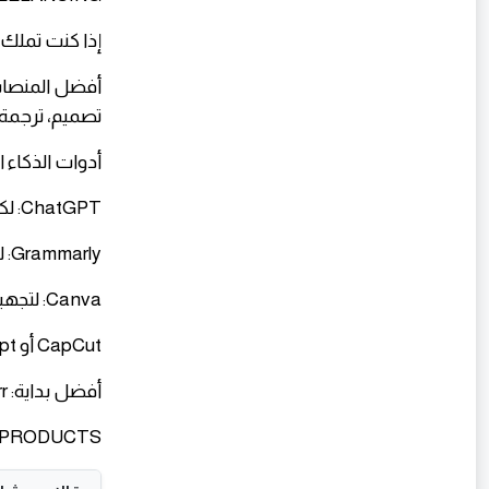
​إذا كنت تملك
تصميم، ترجمة،
​أدوات الذكاء 
​ChatGPT: لكتابة عروض الخدمة والرد على العملاء وصياغة الوصف.
​Grammarly: لتحسين اللغة في العروض والرسائل.
​Canva: لتجهيز بورتفوليو أنيق ومقنع.
​CapCut أو Descript: لإعداد عينات فيديو احترافية.
​أفضل بداية: Fiverr أو Upwork + ChatGPT Free + Canva Free + Grammarly Free.
​DIGITAL PRODUCTS / ا