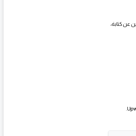
اء الباحثين عن كتابة،