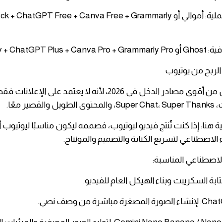
​أفضل بداية عملية: أموالي أو  ChatGPT Free + Canva Free + Grammarly
beehiiv + ChatGPT P.
​يوتيوب ما يزال من أقوى مصادر الدخل في 2026، لأنه لا يعتمد على الإ
صير معًا.
ية هنا: إذا كنت تُنتج فيديو ليوتيوب، فصممه ليكون مناسبًا ليوتيوب أول
 الاصطناعي لتسريع الكتابة والتصميم والمونتاج.
الاصطناعي المناسبة:
باشرة من وصف نصي.