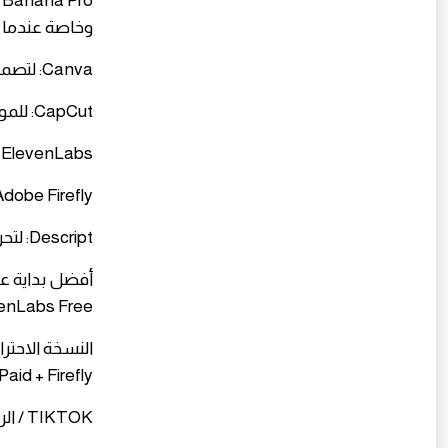
وخاصة عندما ت
​Canva: لتصميم الثامبنيل والبوسترات والهوية البصرية.
​CapCut: للمونتاج السريع والانتقالات والترجمة.
​ElevenLabs: للتعليق الصوتي الاحترافي.
​Adobe Firefly: للصور والفيديوهات الإبداع
​Descript: لتحرير الصوت والفيديو بشكل ذكي وسهل.
enLabs Free.
id + Firefly.
​TIKTOK / الربح من تيك توك