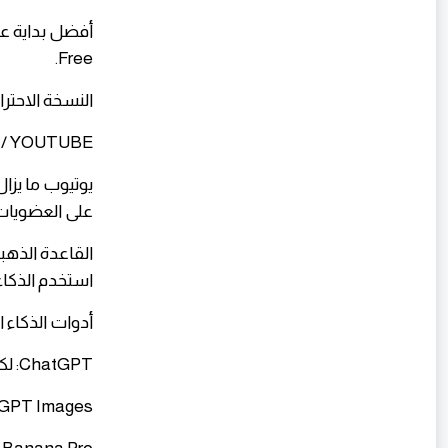
Free.
​النسخة الاحترافية: Ghost أو lus + Canva Pro + Grammarly Pro
​YOUTUBE / الربح من يوتيوب
على العضويات، Super Chat، Super Thanks، والمحتوى الطويل والق
​القاعدة الذهب
استخدم الذكاء
​أدوات الذكاء 
​ChatGPT: لكتابة السكريبت وبناء الهيكل العام للفيديو.
​ChatGPT Images: لإنشاء الصورة المصغرة م