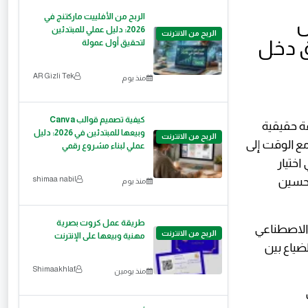
الربح من الأفلييت ماركتنج في
2026: دليل عملي للمبتدئين
الربح من الانترنت
لتحقيق أول عمولة
AR Gizli Tek
منذ يوم
كيفية تصميم قوالب Canva
عة حقيقية
وبيعها للمبتدئين في 2026: دليل
الربح من الانترنت
مع الوقت إلى
عملي لبناء مشروع رقمي
اختيار
shimaa nabil
تحسين
منذ يوم
طريقة عمل كروت بصرية
ء الاصطناعي
الربح من الانترنت
مهنية وبيعها على الإنترنت
ضياع بين
Shimaakhlaf
منذ يومين