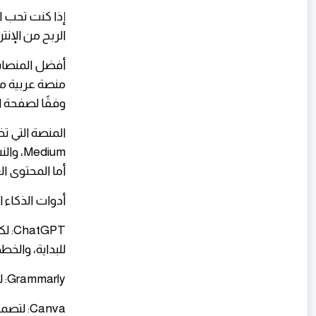
​إذا كنت تحب ا
الربح من الإنترنت
منصة عربية مو
وفقًا لصفحة 
​المنصة التي ت
أما المحتوى ا
​أدوات الذكاء 
​GPT
للبداية، والخطط المدفوعة م
​Grammarly: لتصحيح اللغة وتحسين السلاسة، مع نسخة مجانية وخطة Pro.
​Canva: لتصميم صور المقالات، الأغلفة، والهوية البصرية، مع خطة مجانية وخطط مدفوعة.