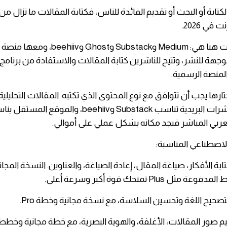
لكتابة
أو البحث أو تقديم الفائدة للناس، فكتابة المقالات ما تزال 
 في 2026.
​أفضل المنصات هنا هي: Medium وSubstack وhost
جهة للنشر، وتتيح للناشرين كتابة المقالات والاستفادة من برنامج 
المنصة الرسمية.
ختارها يجب أن تتوافق مع نوع المحتوى الذي تكتبه: المقالات التحليلي
لعربي المباشر فيجد مكانه بشكل عملي على أموالي.
الاصطناعي المناسبة:
Chat: لكتابة الأفكار، صياغة المقال، إعادة الصياغة، والعناوين. النسخة المج
ثل Plus تمنحك قوة أكبر وسرعة أعلى.