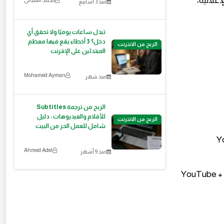
ئيات الإعلانية،
منذ 3 أسابيع
تبذل ساعات يوميًا ولا تحقق أي
دخل؟ 3 أخطاء يقع فيها معظم
الربح من الانترنت
المبتدئين على الإنترنت
Mohamed Ayman
منذ شهر
الربح من ترجمة Subtitles
للأفلام والفيديوهات : دليل
الربح من الانترنت
شامل للعمل الحر من البيت
 +
Ahmed Adel
منذ 9 أشهر
YouTube + Chat