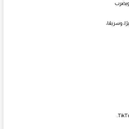
 ويضرب
إذا كنت تولد فيديو لتيك توك، فاجعله عموديًا 9:16، قصيرًا، وسريعًا،