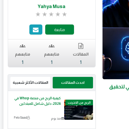
Yahya Musa
تقييم 0 من 5.
متابعة
المقالات
متابعهم
متابعهم
1
1
1
احدث المقالات
المقالات الأكثر شعبية
طناعي لتحقيق
كيفية الربح من منصة Whop في
الربح من الانترنت
2026: دليل شامل للمبتدئين
Felo Saad
منذ يوم