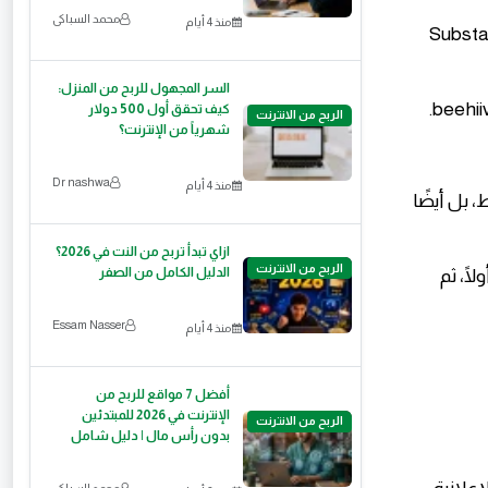
محمد السباكى
منذ 4 أيام
Substack +
السر المجهول للربح من المنزل:
كيف تحقق أول 500 دولار
الربح من الانترنت
شهرياً من الإنترنت؟
Dr nashwa
منذ 4 أيام
علانات فقط، بل أيضًا
ازاي تبدأ تربح من النت في 2026؟
الربح من الانترنت
ًا، ثم
الدليل الكامل من الصفر
Essam Nasser
منذ 4 أيام
أفضل 7 مواقع للربح من
الإنترنت في 2026 للمبتدئين
الربح من الانترنت
بدون رأس مال | دليل شامل
محمد السباكى