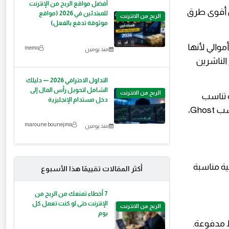
أفضل مواقع الربح من الإنترنت
من أقوى طرق
للمبتدئين في 2026 (مواقع
الربح من الانترنت
موثوقة تدفع بالفعل)
G وbeehiiv، ومعها منصة أموالي لأنها
memo
منذ يومين
الناشرين
التداول الاحترافي 2026 — دليلك
الشامل لتحويل رأس المال إلى
الربح من الانترنت
ة تناسب
دخل مستدام الإنجليزية
Medium، والنشرات البريدية تناسب Substack وbeehiiv، والموقع المستقل يناسب Ghost،
maroune bounejma
منذ يومين
انية مناسبة
أكثر المقالات تقييمًا هذا الأسبوع
7 أخطاء تمنعك من الربح من
الإنترنت حتى لو كنت تعمل كل
الربح من الانترنت
يوم