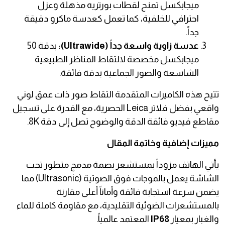
ميجابكسل تمنح لقطات بورتريه مذهلة وعزل
احترافي للخلفية، كما تعمل كعدسة ماكرو دقيقة
جداً.
عدسة زاوية واسعة جداً (Ultrawide):
بدقة 50
ميجابكسل مخصصة لالتقاط المناظر الطبيعية
الشاسعة والصور الجماعية بدقة فائقة.
تتيح هذه الكاميرات المتقدمة التقاط صور ذات عمق لوني
واقعي بفضل فلاتر Leica الحصرية، مع القدرة على تسجيل
مقاطع فيديو فائقة الدقة والوضوح تصل إلى دقة 8K.
مميزات إضافية وخاتمة المقال
يأتي الهاتف مزوداً بمستشعر بصمة مدمج متطور تحت
الشاشة يعمل بالموجات فوق الصوتية (Ultrasonic) مما
يضمن سرعة استجابة فائقة وأماناً أعلى مقارنة
بالمستشعرات الضوئية التقليدية، مع مقاومة كاملة للماء
والغبار بمعيار
IP68
المعتمد عالمياً.