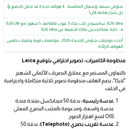
شاومي تستعد لإشعال المنافسة.. 4 هواتف جديدة قد تجعل الجميع يؤ
جل شراء هاتفه الآن!
S26 Ultra: سامسونج خبّت عنك 3 عيوب قاتلة!بعد 5 شهور مع S26 Ultr
a... حاجة غلط!محدش قالك الحقيقة عن S26 Ultra
أحدث موبايلات شاومي الجديدة 2026.. مواصفات قوية وتقنيات تنافس
الهواتف الرائدة
منظومة الكاميرات: تصوير احترافي بتوقيع Leica
بالتعاون المستمر مع عملاق البصريات الألماني الشهير
"لايكا"، يضم الهاتف منظومة تصوير ثلاثية متكاملة واحترافية
في الخلف:
عدسة رئيسية:
بدقة 50 ميجابكسل بفتحة فتحة
عدسة واسعة، ومدعومة بالمثبت البصري الفعلي
OIS لمنع اهتزاز الصور.
عدسة تقريب بصري (Telephoto):
بدقة 50