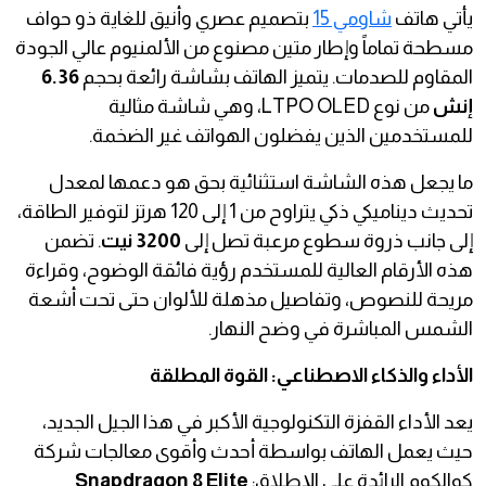
يأتي هاتف
شاومي 15
بتصميم عصري وأنيق للغاية ذو حواف
مسطحة تماماً وإطار متين مصنوع من الألمنيوم عالي الجودة
المقاوم للصدمات. يتميز الهاتف بشاشة رائعة بحجم
6.36
إنش
من نوع LTPO OLED، وهي شاشة مثالية
للمستخدمين الذين يفضلون الهواتف غير الضخمة.
ما يجعل هذه الشاشة استثنائية بحق هو دعمها لمعدل
تحديث ديناميكي ذكي يتراوح من 1 إلى 120 هرتز لتوفير الطاقة،
إلى جانب ذروة سطوع مرعبة تصل إلى
3200 نيت
. تضمن
هذه الأرقام العالية للمستخدم رؤية فائقة الوضوح، وقراءة
مريحة للنصوص، وتفاصيل مذهلة للألوان حتى تحت أشعة
الشمس المباشرة في وضح النهار.
الأداء والذكاء الاصطناعي: القوة المطلقة
يعد الأداء القفزة التكنولوجية الأكبر في هذا الجيل الجديد،
حيث يعمل الهاتف بواسطة أحدث وأقوى معالجات شركة
كوالكوم الرائدة على الإطلاق:
Snapdragon 8 Elite