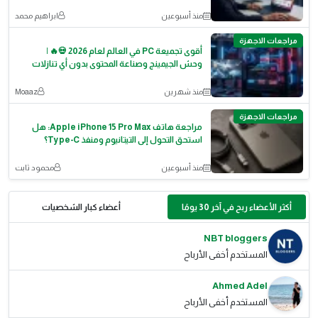
منذ أسبوعين
ابراهيم محمد
مراجعات الاجهزة
أقوى تجميعة PC في العالم لعام 2026 💀🔥 |
وحش الجيمينج وصناعة المحتوى بدون أي تنازلات
منذ شهرين
Moaaz
مراجعات الاجهزة
مراجعة هاتف Apple iPhone 15 Pro Max: هل
استحق التحول إلى التيتانيوم ومنفذ Type-C؟
منذ أسبوعين
محمود ثابت
أكثر الأعضاء ربح في آخر 30 يومًا
أعضاء كبار الشخصيات
NBT bloggers
المستخدم أخفى الأرباح
Ahmed Adel
المستخدم أخفى الأرباح