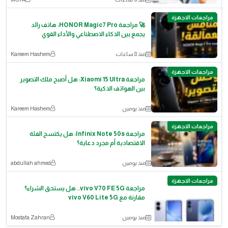
مراجعات الاجهزة
🚀 مراجعة HONOR Magic7 Pro: هاتف رائد
يجمع بين الذكاء الاصطناعي والأداء القوي
منذ 8 ساعات
Kareem Hashem
مراجعات الاجهزة
مراجعة Xiaomi 15 Ultra: هل أصبح ملك التصوير
بين الهواتف الذكية؟
منذ يومين
Kareem Hashem
مراجعات الاجهزة
مراجعة Infinix Note 50s: هل يكتسح الفئة
الاقتصادية أم مجرد دعاية؟
منذ يومين
abdullah ahmed
مراجعات الاجهزة
مراجعة vivo V70 FE 5G.. هل يستحق الشراء؟
مقارنة مع vivo V60 Lite 5G
منذ يومين
Mostafa Zahran