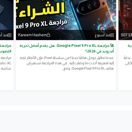
Kareem Hashem
SEF 
منذ أسبوع
منذ أ
ات قوية
🚀 مراجعة Google Pixel 9 Pro XL: هل يقدم أفضل تجربة
أندرويد في 2026؟
التصوير
تستعرض المقالة أحدث تليفونات شاومي الجديدة في 2026، بدايةً
عندما تطلق جوجل هاتفًا جديدًا من سلسلة Pixel، فإن الأنظار تتجه
Xiaomi 17 Ultra، وصولًا إلى
إليه لمعرفة أحدث ما وصلت إليه , في هذه المراجعة نستعرض
هاتف Google Pixel 9 Pro XL، ونتع...
شاشة Super Actua، وتجربة نظام...