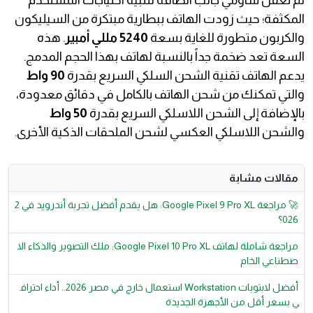
لم تغفل شاومي جانب الطاقة لتلبية احتياجات المستخدم
المكثفة؛ حيث زودت الهاتف ببطارية مبتكرة من السيليكون
والكربون متطورة للغاية بسعة
5240 مللي أمبير
. هذه
السعة تعد ضخمة جداً بالنسبة لهاتف بهذا الحجم المدمج.
يدعم الهاتف تقنية الشحن السلكي السريع بقدرة
90 واط
والتي تمكنك من شحن الهاتف بالكامل في دقائق معدودة،
بالإضافة إلى الشحن اللاسلكي السريع بقدرة
50 واط
والشحن اللاسلكي العكسي لشحن الملحقات الذكية الأخرى.
مقالات مشابة
🚀 مراجعة Google Pixel 9 Pro XL: هل يقدم أفضل تجربة أندرويد في 2
026؟
مراجعة شاملة لهاتف Google Pixel 10 Pro XL: ملك التصوير والذكاء الا
صطناعي الخام
أفضل لابتوبات Workstation استعمال خارج في مصر 2026.. أداء احتراف
ي بسعر أقل من الأجهزة الجديدة