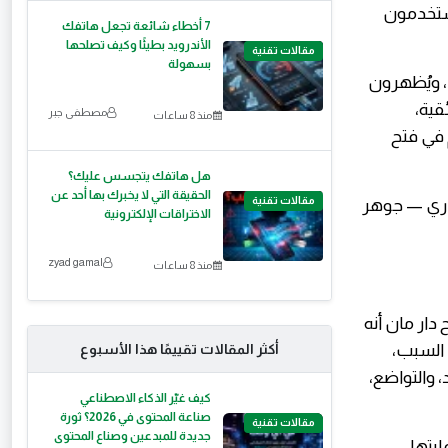
ما أولئك الذين يستخدمون
7 أخطاء شائعة تجعل هاتفك
الأندرويد بطيئًا وكيف تصلحها
مقالات تقنية
بسهولة
، ويُظهرون
قية،
مصطفى جبر
منذ 8 ساعات
في فتح
هل هاتفك يتجسس عليك؟
الحقيقة التي لا يخبرك بها أحد عن
مقالات تقنية
ن ريهيماكي (LaurDIY)، وميشيل خاري — جوهر
الاختراقات الإلكترونية
zyad gamal
منذ 8 ساعات
 الإبداعية. أوضح دار مان أنه
ا السبب،
أكثر المقالات تقييمًا هذا الأسبوع
، والتواضع،
كيف غيّر الذكاء الاصطناعي
صناعة المحتوى في 2026؟ ثورة
مقالات تقنية
جديدة للمبدعين وصناع المحتوى
ليتها