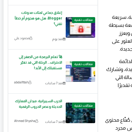
إغلاق جماعي لمئات مدونات
مة، سريعة
Blogger: هل هو هجوم أم خطأ
مقالات تقنية
تقني؟
دفعة بسيطة
ويعزز
محمود علي
منذ يوم
عثور على
ديدة.
🚀 تعلم البرمجة من الصفر إلى
دائمة
الاحتراف... الرحلة التي قد تغيّر
مقالات تقنية
مستقبلك إلى الأبد!
يدة، وتشارك
الة التي
abdalfttah
منذ 7 ساعات
وعة تقديرًا
الحرب السيبرانية: ميدان المعارك
مقالات تقنية
الحديثة وعصر الحروب الرقمية
فل YouTube AAPI Gala الضوء على صُنّاع محتوى
Ahmed Shysha
منذ 7 ساعات
يس مجرد