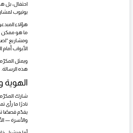
يوتيوب لمشارك
هؤلاء المبدع
ما هو ممكن عند
ومشاريع “اص
الأبواب أمام ا
هذه الرسالة.
الهوية وا
نادرًا ما رأى ت
يقدّم قصصًا تق
والأسرة — ال
أما ميشيل خار