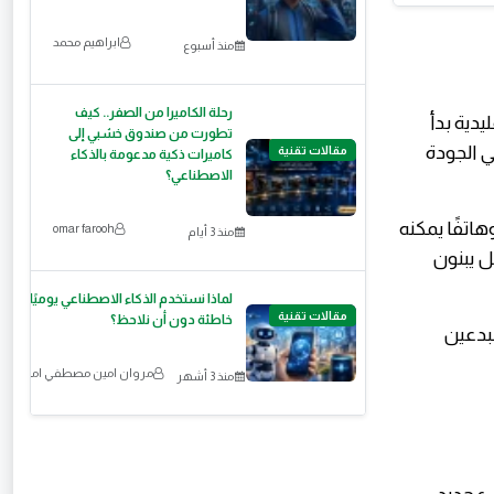
ابراهيم محمد
منذ أسبوع
رحلة الكاميرا من الصفر.. كيف
يدية بدأ
تطورت من صندوق خشبي إلى
ي الجودة
مقالات تقنية
كاميرات ذكية مدعومة بالذكاء
الاصطناعي؟
تلك قصة وهاتفًا يمكنه
omar farooh
منذ 3 أيام
ل يبنون
لماذا نستخدم الذكاء الاصطناعي يوميًا بطري
مقالات تقنية
خاطئة دون أن نلاحظ؟
مبدعين
مروان امين مصطفي امين خ
منذ 3 أشهر