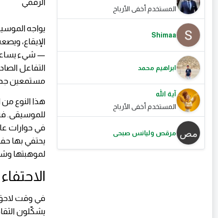
المستخدم أخفى الأرباح
يواجه الموسيق
Shimaa
الإيقاع، ويصع
— شيء يساعد 
التفاعل الصادق
ابراهيم محمد
مستمعين جدد،
آية الله
هذا النوع من 
المستخدم أخفى الأرباح
للموسيقى. فبف
في حوارات عال
مرقص وليانس صبحى
لموهبتها وشجا
الاحتفاء بروّاد API
يشكّلون الثقا