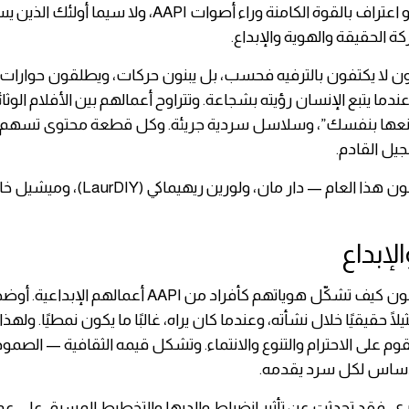
احتفال، بل هو اعتراف بالقوة الكامنة وراء أصوات AAPI، ولا سي
ة الحقيقة والهوية والإبداع.
ون لا يكتفون بالترفيه فحسب، بل يبنون حركات، ويطلقون حوارات
ما يتبع الإنسان رؤيته بشجاعة. وتتراوح أعمالهم بين الأفلام الوثائ
نعها بنفسك”، وسلاسل سردية جريئة. وكل قطعة محتوى تسهم 
لجيل القادم.
ويمثل المكرّمون هذا العام — دار مان، ولوري
لإبداع
شارك المكرّمون كيف تشكّل هوياتهم كأفراد من AAPI أعمالهم
مثيلًا حقيقيًا خلال نشأته، وعندما كان يراه، غالبًا ما يكون نمطيًا. ولهذ
وم على الاحترام والتنوع والانتماء. وتشكل قيمه الثقافية — الصمود
أساس لكل سرد يقدمه.
ي، فقد تحدثت عن تأثير انضباط والديها والتخطيط المسبق على عم