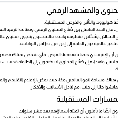
لمحتوى والمشهد الرقمي
يضًا هوليوود، والتأثير، والفرص المستقبلية.
 فإن الخط الفاصل بين صُنّاع المحتوى الرقمي وصناعة الترفيه التقل
 المجالان يشكّلان منظومة واحدة. فالمبدعون ينتجون محتوى عال
اهير عالمية دون الحاجة إلى إذن من «حرّاس البوابات».
وأضاف دار مان أن الإنترنت ي democratizes الفرص. فأي شخص يم
ملايين. ولهذا، فإن صُنّاع المحتوى لا ينضمون إلى الطاولة فحسب، ب
.
 هناك مساحة لنمو العالمين معًا، حيث يمكن للإعلام التقليدي وال
عايشوا جنبًا إلى جنب، مع تبادل الأساليب والأفكار.
لمسارات المستقبلية
ن أيضًا ما يأملون أن تمثله أسماؤهم بعد عشر سنوات: