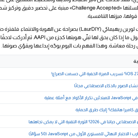
الإبداعية. فسلسلتها «Challenge Accepted» مبنية على تحضير دقيق 
لها، ميزتها التنافسية.
بدورها، تحدثت لورين ريهيماكي (LaurDIY) بصراحة عن الهوية والانتما
بعدم اليقين حول ما إذا كان يحق لها تبنّي هويتها كجزء م
ل رحلة معاشة. وهذا الفهم بات اليوم يوجّه إبداعها ويقوّي صوتها.
ة
اء الصور بالذكاء الاصطناعي مجانًا
 كاميرا هاتفك؟ إليك طرق الحماية
ا في 2026؟ الثورة التقنية التي لا يمكن تجاهلها
اختبار النهائي للمستوى الأول من JavaScript (50 سؤالًا)