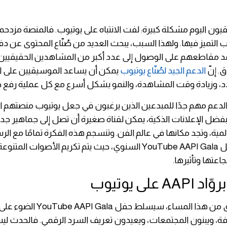
يون اليوم مشكلة كبيرة: لفت الانتباه على يوتيوب. فالمنصة مزدح
ب التميز فيها. ولهذا السبب، يبحث العديد من صُنّاع المحتوى عن 
مقاطعهم على الوصول إلى عدد أكبر من المشاهدين الحقيقيين 
. إنّ
الدعم الجيد لصُنّاع يوتيوب
يمكن أن يساعد الموسيقيين على ال
 وزيادة وقت المشاهدة، والنمو بشكل أسرع مع كل عملية رفع ج
الدعم مهم جدًا للمبدعين الذين يرغبون في جعل يوتيوب منصتهم ال
ضل الإعلانات الذكية، يمكن لقناة صغيرة أن تصل إلى جماهير جد
مية، وتجد مكانها في عالم الفن. وتنسجم هذه الفكرة تمامًا مع الرس
يحتفي بها حفل YouTube AAPI Gala السنوي، حيث يتم تكريم الأصوات المتن
عتها وتأثيرها.
A على يوتيوب
في وقت لاحق من هذا المساء، سيسلط ح
فة، ويبنون المجتمعات، ويعيدون تعريف السرد الرقمي. فالحدث ل