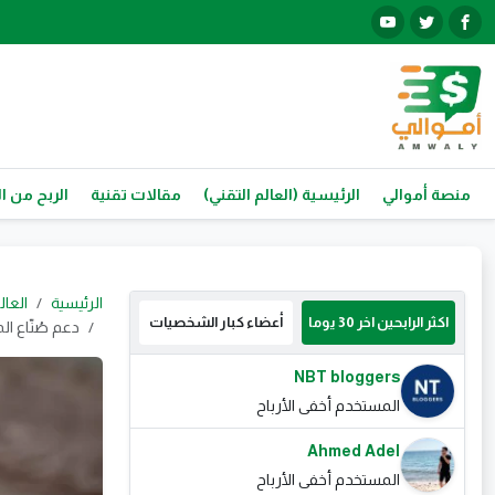
منصة أموالي
الرئيسية (العالم التقني)
مقالات تقنية
الربح من ال
الرئيسية
العال
اكثر الرابحين اخر 30 يوما
أعضاء كبار الشخصيات
دعم صُنّاع ا
NBT bloggers
المستخدم أخفى الأرباح
Ahmed Adel
المستخدم أخفى الأرباح