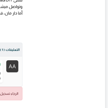
تتمنى LaurDIY أن ترمز إلى الإبداع، والصدق، والعمل الحقيقي الكامن وراء بناء شيء جديد.
وتواصل ميشيل 
أما دار مان، 
التعليقات
( 1 )
R
ا
ت
الرجاء تسجيل 