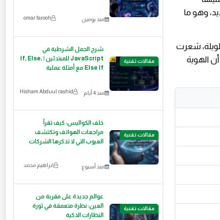
وتركيز شديد، وهو ما
omar farooh
منذ يومين
ء. فلفترة طويلة، شعرت
شرح الجمل الشرطية في
ن AAPI. ثم أدركت لاحقًا أن الهوية
JavaScript للمبتدئين | If, Else,
مقالات تقنية
Else If مع أمثلة عملية
Hisham Abduul rashid
منذ 4 أيام
خلف الكواليس: كيف تقرأ
مراجعات الهواتف وتكتشف
مقالات تقنية
العيوب التي لا تذكرها الشركات
ابراهيم محمد
منذ أسبوع
عوالم جديدة على مقربة من
العين: نظرة متعمقة في ثورة
مقالات تقنية
النظارات الذكية