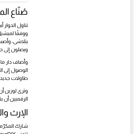
صُنّاع ا
تناول الحوار أ
ووفقًا لميشيل،
يتلاشى، وأصبح
ويصلون إلى جم
الوصول إلى ال
طاولات جديدة
وترى لورين أن
الرقميين أن يت
الإرث وا
شارك المكرّمو