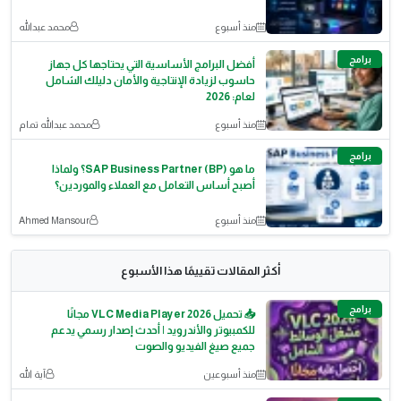
منذ أسبوع
محمد عبدالله
برامج
أفضل البرامج الأساسية التي يحتاجها كل جهاز
حاسوب لزيادة الإنتاجية والأمان دليلك الشامل
لعام: 2026
منذ أسبوع
محمد عبدالله تمام
برامج
ما هو SAP Business Partner (BP)؟ ولماذا
أصبح أساس التعامل مع العملاء والموردين؟
منذ أسبوع
Ahmed Mansour
أكثر المقالات تقييمًا هذا الأسبوع
برامج
📥 تحميل VLC Media Player 2026 مجانًا
للكمبيوتر والأندرويد | أحدث إصدار رسمي يدعم
جميع صيغ الفيديو والصوت
منذ أسبوعين
آية الله