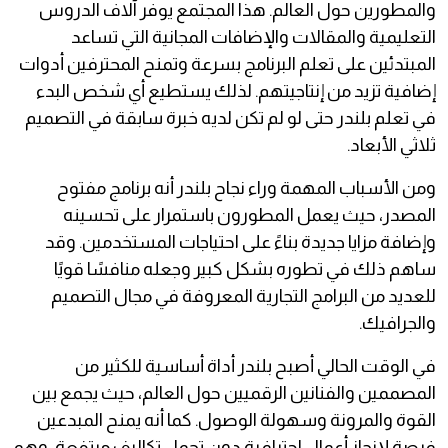
والمطورين حول العالم. هذا المجتمع يوفر آلاف الدروس
التعليمية والمقالات والإضافات المجانية التي تساعد
المبتدئين على تعلم البرنامج بسرعة وتمنح المحترفين أدوات
إضافية تزيد من إنتاجيتهم. لذلك يستطيع أي شخص البدء
في تعلم بلندر حتى لو لم تكن لديه خبرة سابقة في التصميم
ثلاثي الأبعاد.
ومن الأسباب المهمة وراء نجاح بلندر أنه برنامج مفتوح
المصدر، حيث يعمل المطورون باستمرار على تحسينه
وإضافة مزايا جديدة بناءً على احتياجات المستخدمين. وقد
ساهم ذلك في تطوره بشكل كبير وجعله منافسًا قويًا
للعديد من البرامج التجارية المعروفة في مجال التصميم
والجرافيك.
في الوقت الحالي أصبح بلندر أداة أساسية للكثير من
المصممين والفنانين الرقميين حول العالم، حيث يجمع بين
القوة والمرونة وسهولة الوصول. كما أنه يمنح المبدعين
فرصة لإنجاز أعمال احترافية دون تحمل تكاليف مرتفعة، وهو