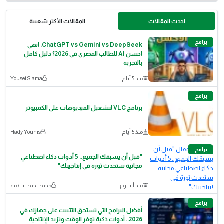
احدث المقالات
المقالات الأكثر شعبية
برامج
ChatGPT vs Gemini vs DeepSeek: انهي
احسن AI للطالب المصري في 2026؟ دليل كامل
بالتجربة
منذ 5 أيام
Yousef Slama
برامج
برنامج VLC لتشغيل الفيديوهات على الكمبيوتر
منذ 5 أيام
Hady Younis
برامج
​"قبل أن يسبقك الجميع.. 5 أدوات ذكاء اصطناعي
مجانية ستحدث ثورة في إنتاجيتك"
منذ أسبوع
محمد احمد سلامة
برامج
أفضل البرامج التي تستحق التثبيت على جهازك في
2026.. أدوات ذكية توفر الوقت وتزيد الإنتاجية