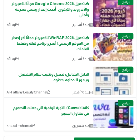
برامج
📥 تحميل Google Chrome 2026 مجانًا للكمبيوتر
والأندرويد والآيفون | أحدث إصدار رسمي بسرعة
وأمان
منذ 3 أسابيع
آية الله
برامج
📥 تحميل WinRAR 2026 للكمبيوتر مجانًا آخر إصدار
من الموقع الرسمي | أسرع برنامج لفك وضغط
الملفات
منذ 3 أسابيع
آية الله
برامج
الدليل الشامل: تحميل وتثبيت نظام التشغيل
ويندوز 11 خطوة بخطوة
منذ 10 أشهر
Al-Fattany Beauty Channel
برامج
كانفا (Canva): الثورة الرقمية التي جعلت التصميم
في متناول الجميع
منذ شهرين
khaled mohamed