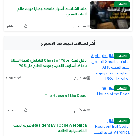
الالعاب
خلف الشاشة: أسرار غامضة وخبايا غيرت عالم
ألعاب الفيديو
منذ يومين
محمود ماهر
أكثر المقالات تقييمًا هذا الأسبوع
الالعاب
دليل لعبة Ghost of Yōtei الشامل: قصة البطلة
Atsu، أسلوب اللعب، وموعد الطرح على PS5
منذ 4 أيام
GAMER
الالعاب
The House of the Dead
منذ 5 أيام
محمود محمد
الالعاب
Resident Evil Code: Veronica: تجربة الرعب
الكلاسيكية الخالدة