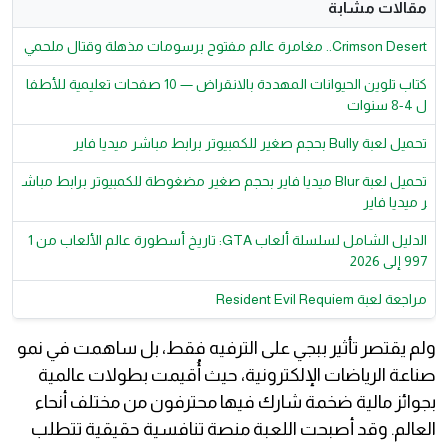
مقالات مشابة
Crimson Desert.. مغامرة عالم مفتوح برسومات مذهلة وقتال ملحمي
كتاب تلوين الحيوانات المهددة بالانقراض — 10 صفحات تعليمية للأطفا
ل 4-8 سنوات
تحميل لعبة Bully بحجم صغير للكمبيوتر برابط مباشر ميديا فاير
تحميل لعبة Blur ميديا فاير بحجم صغير مضغوطة للكمبيوتر برابط مباش
ر ميديا فاير
الدليل الشامل لسلسلة ألعاب GTA: تاريخ أسطورة عالم الألعاب من 1
997 إلى 2026
مراجعة لعبة Resident Evil Requiem
ولم يقتصر تأثير ببجي على الترفيه فقط، بل ساهمت في نمو
صناعة الرياضات الإلكترونية، حيث أُقيمت بطولات عالمية
بجوائز مالية ضخمة شارك فيها محترفون من مختلف أنحاء
العالم. وقد أصبحت اللعبة منصة تنافسية حقيقية تتطلب