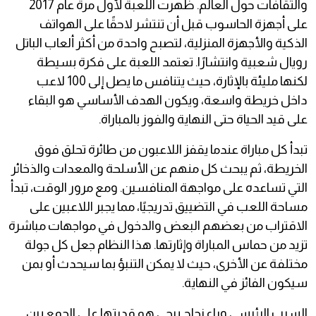
والثقافات حول العالم. ظهرت اللعبة لأول مرة عام 2017
على أجهزة الحاسوب قبل أن تنتشر لاحقًا على الهواتف
الذكية والأجهزة المنزلية، لتصبح واحدة من أكثر ألعاب الباتل
رويال شعبية وانتشارًا. تعتمد اللعبة على فكرة بسيطة
لكنها مليئة بالإثارة، حيث يتنافس ما يصل إلى 100 لاعب
داخل خريطة واسعة، ويكون الهدف الأساسي هو البقاء
على قيد الحياة حتى النهاية والفوز بالمباراة.
تبدأ كل مباراة عندما يقفز اللاعبون من طائرة تحلق فوق
الخريطة، ثم يبحث كل منهم عن الأسلحة والمعدات والذخائر
التي تساعده على مواجهة المنافسين. ومع مرور الوقت، تبدأ
مساحة اللعب في التضييق تدريجيًا، مما يجبر اللاعبين على
الاقتراب من بعضهم البعض والدخول في مواجهات مباشرة
تزيد من حماس المباراة وإثارتها. هذا النظام جعل كل جولة
مختلفة عن الأخرى، حيث لا يمكن التنبؤ بما سيحدث أو بمن
سيكون الفائز في النهاية.
السبب الرئيسي وراء نجاح ببجي هو قدرتها على الجمع بين