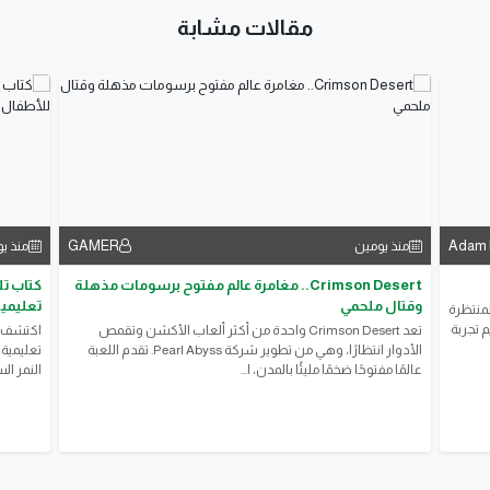
مقالات مشابة
GAMER
Adam
منذ يومين
منذ ي
Crimson Desert.. مغامرة عالم مفتوح برسومات مذهلة
وقتال ملحمي
تعليمية لل
رعب المنتظرة
 تجربة
تعد Crimson Desert واحدة من أكثر ألعاب الأكشن وتقمص
الأدوار انتظارًا، وهي من تطوير شركة Pearl Abyss. تقدم اللعبة
عالمًا مفتوحًا ضخمًا مليئًا بالمدن، ا...
النمر ال