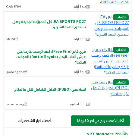
منذ 5 أيام
GAMER
الالعاب
EA SPORTS FC 27: كل المميزات الجديدة وهل
تستحق اللعبة الشراء؟
منذ 5 أيام
MO7A
الالعاب
فري فاير (Free Fire): كيف تربعت غارينا على
عرش ألعاب البقاء (Battle Royale) للهواتف
الذكية؟
منذ 5 أيام
محمود ماهر
الالعاب
لعبة ببجي (PUBG): الدليل الشامل لكل ما تحتاج
منذ 3 أسابيع
يوسف محمد
أكثر الأعضاء ربح في آخر 30 يومًا
أعضاء كبار الشخصيات
NBT bloggers