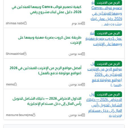
الربح من الانترنت
كيفية تصميم قوالب Canva وبيعها للمبتدئين في
2026: دليل عملي لبناء مشروع رقمي
منذ يوم
shimaa nabil
الربح من الانترنت
طريقة عمل كروت بصرية مهنية وبيعها على
الإنترنت
منذ يومين
Shimaakhlaf
الربح من الانترنت
أفضل مواقع الربح من الإنترنت للمبتدئين في 2026
(مواقع موثوقة تدفع بالفعل)
منذ يومين
memo
الربح من الانترنت
التداول الاحترافي 2026 — دليلك الشامل لتحويل
رأس المال إلى دخل مستدام الإنجليزية
منذ يومين
maroune bounejma