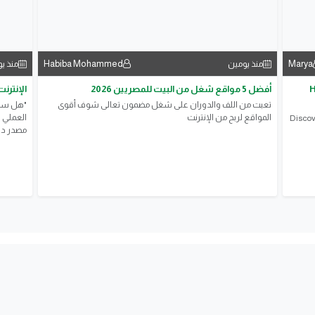
Habiba Mohammed
Marya
منذ يومين
منذ ي
H
أفضل 5 مواقع شغل من البيت للمصريين 2026
الإنترن
تعبت من اللف والدوران على شغل مضمون تعالى شوف أقوى
"هل سئم
المواقع لربح من الإنترنت
العملي ا
Discov
مصدر دخ