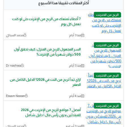
أكثر المقالات تقييمًا هذا الأسبوع
الربح من الانترنت
7 أخطاء تمنعك من الربح من الإنترنت حتى لو كنت
تعمل كل يوم
منذ 3 أيام
محمد السباكى
الربح من الانترنت
السر المجهول للربح من المنزل: كيف تحقق أول
500 دولار شهرياً من الإنترنت؟
منذ 3 أيام
Dr nashwa
الربح من الانترنت
ازاي تبدأ تربح من النت في 2026؟ الدليل الكامل من
الصفر
منذ 4 أيام
Essam Nasser
الربح من الانترنت
أفضل 7 مواقع للربح من الإنترنت في 2026
للمبتدئين بدون رأس مال | دليل شامل
منذ 3 أسابيع
محمد السباكى