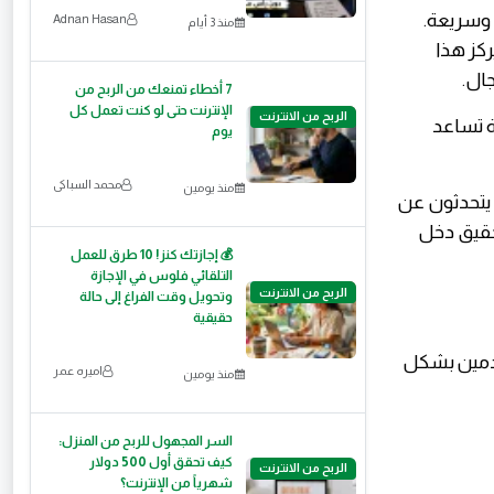
 وسريعة.
Adnan Hasan
منذ 3 أيام
ركز هذا
ال.
7 أخطاء تمنعك من الربح من
الإنترنت حتى لو كنت تعمل كل
الربح من الانترنت
ة تساعد
يوم
محمد السباكى
منذ يومين
 يتحدثون عن
تحقيق دخل
💰 إجازتك كنز! 10 طرق للعمل
التلقائي فلوس في الإجازة
الربح من الانترنت
وتحويل وقت الفراغ إلى حالة
حقيقية
خدمين بشكل
اميره عمر
منذ يومين
السر المجهول للربح من المنزل:
كيف تحقق أول 500 دولار
الربح من الانترنت
شهرياً من الإنترنت؟