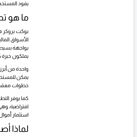
يقود المستخدم
ما هو تط
بوكت بروكر ه
الأسواق المال
بواجهة بسيطة و
يملكون خبرة ك
واحدة من أبرز
يمكن للمستخدم
خطوات معقدة أ
كما يوفر التطب
افتراضية، وهي
استثمار أموال
لماذا أص