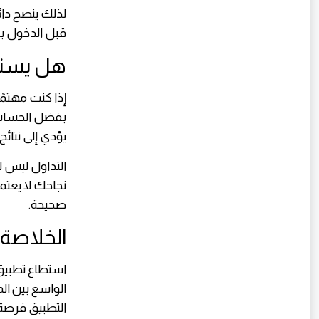
لذلك ينصح دائم
قبل الدخول بأ
هل يستحق
إذا كنت مهتمً
بفضل الحساب ا
يؤدي إلى نتائ
التداول ليس ل
نجاحك لا يعت
صحيحة.
الخلاصة
استطاع تطبيق
الواسع بين الم
التطبيق فرصة ج