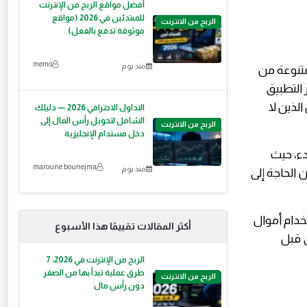
أفضل مواقع الربح من الإنترنت
للمبتدئين في 2026 (مواقع
الربح من الانترنت
موثوقة تدفع بالفعل)
memo
منذ يوم
متنوعة من
 التطبيق
لذين لا
التداول الاحترافي 2026 — دليلك
الشامل لتحويل رأس المال إلى
الربح من الانترنت
دخل مستدام الإنجليزية
دء، حيث
maroune bounejma
منذ يوم
الحاجة إلى
تخدام أموال
أكثر المقالات تقييمًا هذا الأسبوع
ق قبل
الربح من الإنترنت في 2026: 7
طرق عملية تبدأ بها من الصفر
الربح من الانترنت
دون رأس مال