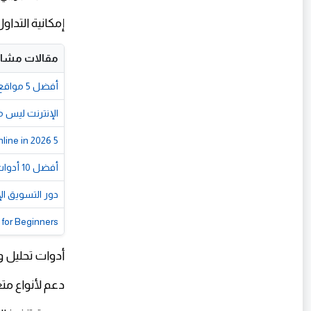
إمكانية التدا
مقالات مشاب
أفضل 5 مواقع شغل من البيت للمصريين 2026
الإنترنت ليس م
5 Hidden AI Features in Your Phone That Can Help You Earn Money Online in 2026
أفضل 10 أدوات ذكاء اصطناعي مجانية تساعدك على العمل والربح من الإنترنت في 2026
دور التسويق ا
for Beginners
أدوات تحليل و
دعم لأنواع مت