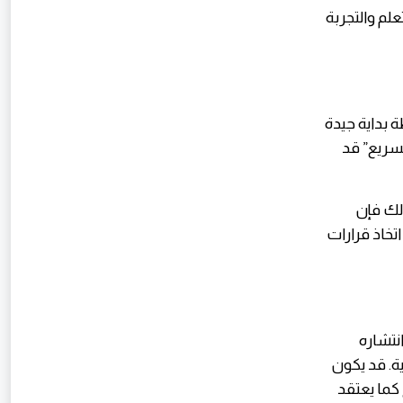
علم والتجربة
 بداية جيدة
لسريع” قد
ذلك فإن
خاذ قرارات
نتشاره
ية. قد يكون
 كما يعتقد