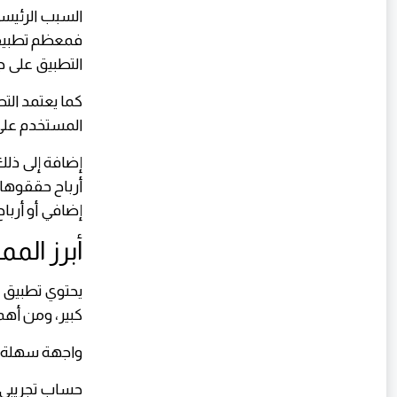
السبب الرئيس
فمعظم تطبيقات
التطبيق على ج
كما يعتمد ال
المستخدم على
إضافة إلى ذل
أرباح حققوها 
إضافي أو أربا
أبرز الم
يحتوي تطبيق 
كبير، ومن أهم
واجهة سهلة و
حساب تجريبي 