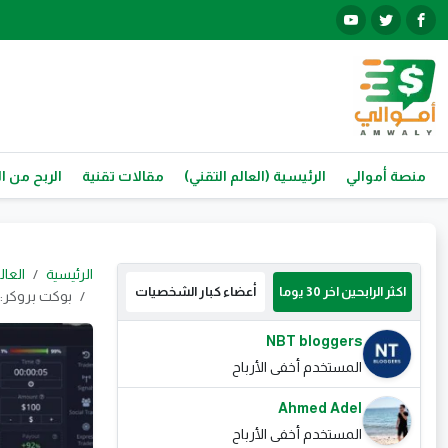
منصة أموالي
الرئيسية (العالم التقني)
مقالات تقنية
الربح من ال
الرئيسية
العال
اكثر الرابحين اخر 30 يوما
أعضاء كبار الشخصيات
بوكت بروكر: د
NBT bloggers
المستخدم أخفى الأرباح
Ahmed Adel
المستخدم أخفى الأرباح