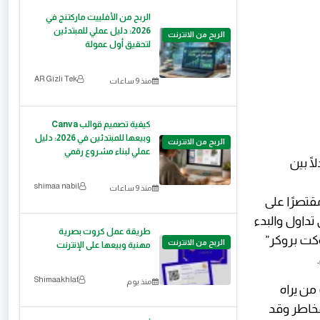
الربح من الأفلييت ماركتنج في
2026: دليل عملي للمبتدئين
الربح من الانترنت
لتحقيق أول عمولة
AR Gizli Tek
منذ 9 ساعات
كيفية تصميم قوالب Canva
وبيعها للمبتدئين في 2026: دليل
الربح من الانترنت
عملي لبناء مشروع رقمي
shimaa nabil
منذ 9 ساعات
قتصرًا على
داول والبدء
طريقة عمل كروت بصرية
وكت بروكر”
الربح من الانترنت
مهنية وبيعها على الإنترنت
Shimaakhlaf
منذ يوم
من يراه
لمخاطر وقد