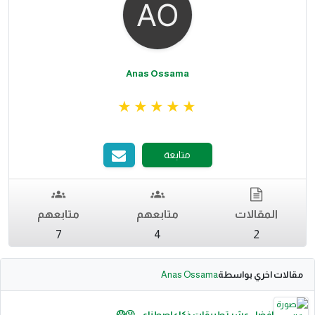
Anas Ossama
متابعة
المقالات
متابعهم
متابعهم
7
4
2
مقالات اخري بواسطة
Anas Ossama
افضل عشر تطبيقات ذكاء اصطناعي 🥶😱