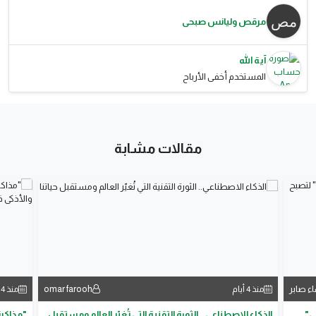
مرقص وليانس صبحى
آية الله
المستخدم أخفى الأرباح
مقالات مشابة
اء صابر
omar farooh
منذ 4 أيام
منذ 4 أيام
ي"
الذكاء الاصطناعي.. الثورة التقنية التي تُغيّر العالم ومستقبل
"مذاكرة