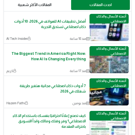
احدث المقالات
المقالات الأكثر شعبية
أتمتة الأعمال والذكاء
الاصطناعي
أفضل تطبيقات AI للهواتف في 2026: 10 أدوات
ذكاء اصطناعي تستحق التجربة
منذ 18 ساعة
AI Tech Insider
أتمتة الأعمال والذكاء
الاصطناعي
The Biggest Trend in America Right Now:
How AI Is Changing Everything
منذ 17 ساعة
كريم
أتمتة الأعمال والذكاء
الاصطناعي
7 أدوات ذكاء اصطناعي مجانية هتغير طريقة
شغلك في 2026
منذ يومين
Hazem Fathi
أتمتة الأعمال والذكاء
كيف تصنع إعلانًا احترافيًا بنفسك باستخدام الذكاء
الاصطناعي
الاصطناعي؟ وفر وقتك ومالك وابدأ التسويق
باحتراف المقدمة