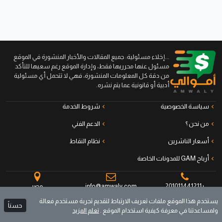
...إخلاء مسئولية: جميع المقالات والأخبار المنشورة في الموقع
مسئول عنها محرريها فقط، وإدارة الموقع رغم سعيها للتأكد
من دقة كل المعلومات المنشورة، فهي لا تتحمل أي مسئولية
أدبية أو قانونية عما يتم نشره.
سياسة الخصوصية
شروط الخدمة
من نحن ؟
الدعم الفني
أسعار الناشرين
نظام النقاط
أرباح GAM للمدونات الخاصة
+201011441211
info@amwaly.com
مصر
يستخدم هذا الموقع ملفات تعريف الارتباط لتقديم تجربة مستخدم فعالة
حسناً
ولمساعدتنا في معرفة كيفية استخدام الموقع .
تعلم المزيد
جميع الحقوق محفوظة © أموالي منصة الناشرين