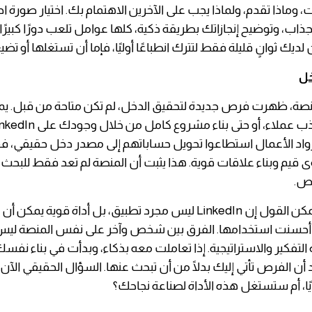
وماذا تقدم، ولماذا يجب على الآخرين الاهتمام بك. اختيار صورة احت
جذاب، وتوضيح إنجازاتك بطريقة ذكية، كلها عوامل تلعب دورًا كبير
أن لديك ثوانٍ قليلة فقط لتترك انطباعًا أوليًا، فإما أن تستغلها أو تضي
خل
نصة، ظهرت فرص جديدة لتحقيق الدخل، لم تكن متاحة من قبل. ي
واد الأعمال استطاعوا تحويل حساباتهم إلى مصدر دخل حقيقي، 
قيم وبناء علاقات قوية. هذا يثبت أن المنصة لم تعد فقط للبحث
رص.
في النهاية، يمكن القول إن LinkedIn ليس مجرد تطبيق، بل أداة قوية يمكن أ
أحسنت استخدامها. الفرق بين شخص وآخر على نفس المنصة ليس
لتفكير والاستراتيجية. إذا تعاملت معه بذكاء، وبدأت في بناء نف
ن الفرص تأتي إليك بدلًا من أن تبحث عنها. السؤال الحقيقي ال
ًا، أم ستستغل هذه الأداة لصناعة نجاحك؟