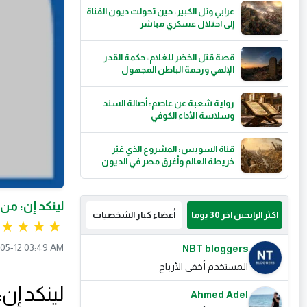
عرابي وتل الكبير: حين تحولت ديون القناة
إلى احتلال عسكري مباشر
قصة قتل الخضر للغلام: حكمة القدر
الإلهي ورحمة الباطن المجهول
رواية شعبة عن عاصم: أصالة السند
وسلاسة الأداء الكوفي
قناة السويس: المشروع الذي غيّر
خريطة العالم وأغرق مصر في الديون
لينكد إن: م
اكثر الرابحين اخر 30 يوما
أعضاء كبار الشخصيات
05-12 03:49 AM
NBT bloggers
المستخدم أخفى الأرباح
لينكد إن
Ahmed Adel