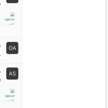
ا
d
ج
a
أ