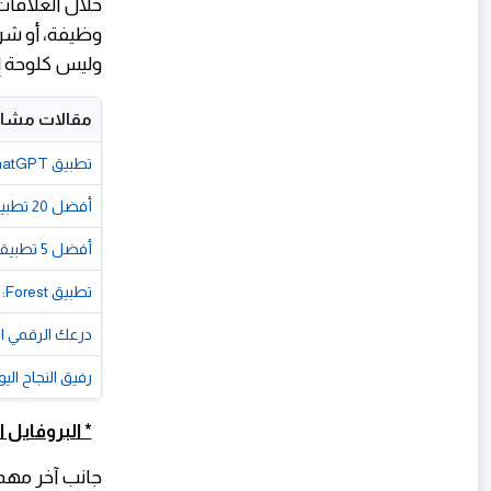
وظيفة، أو شر
وليس كلوحة إ
مقالات مشاب
تطبيق ChatGPT: كيف فتح الذكاء الاصطناعي التفاعلي آفاقاً جديدة للإنتاجية الإنسانية؟
أفضل 20 تطبيق في 2026.. هتندم لو موبايلك من غيرهم! 📱
أفضل 5 تطبيقات لتعلم اللغات مجانًا
تطبيق Forest: كيف تُحيل زرع الأشجار تركيزك الذاتي إلى غابة خضراء؟
درعك الرقمي الحصين: كيف يحمي
رفيق النجاح اليومي: كيف يساعد
* البروفايل ا
جانب آخر مهم