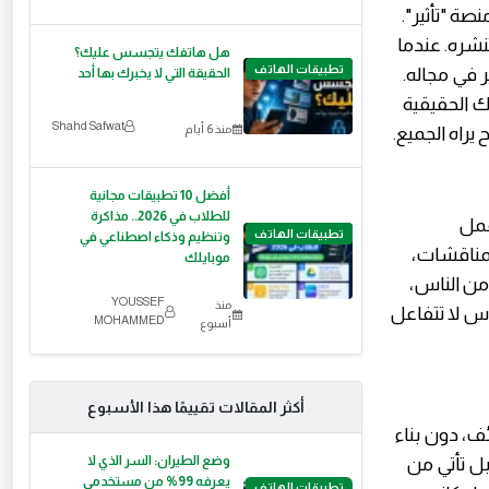
" إلى منصة "تأثير".
نشره. عندما
هل هاتفك يتجسس عليك؟
تطبيقات الهاتف
 في مجاله.
الحقيقة التي لا يخبرك بها أحد
ك الحقيقية
Shahd Safwat
منذ 6 أيام
راه الجميع.
أفضل 10 تطبيقات مجانية
للطلاب في 2026.. مذاكرة
ة عمل
تطبيقات الهاتف
وتنظيم وذكاء اصطناعي في
لمناقشات،
موبايلك
من الناس،
YOUSSEF
منذ
اس لا تتفاعل
MOHAMMED
أسبوع
أكثر المقالات تقييمًا هذا الأسبوع
ف، دون بناء
وضع الطيران: السر الذي لا
ل تأتي من
يعرفه 99% من مستخدمي
تطبيقات الهاتف