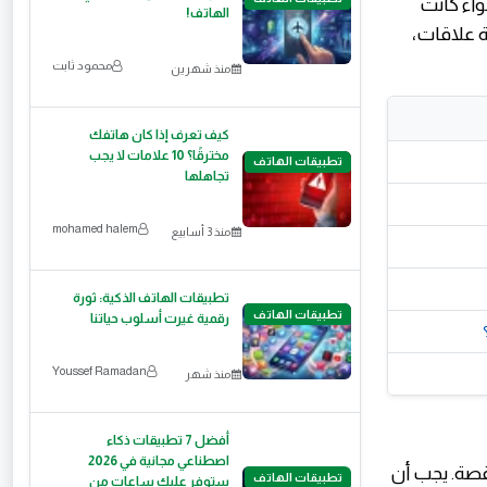
جديدة، سواء كانت
الهاتف!
ة علاقات،
محمود ثابت
منذ شهرين
كيف تعرف إذا كان هاتفك
مخترقًا؟ 10 علامات لا يجب
تطبيقات الهاتف
تجاهلها
mohamed halem
منذ 3 أسابيع
تطبيقات الهاتف الذكية: ثورة
تطبيقات الهاتف
رقمية غيرت أسلوب حياتنا
Youssef Ramadan
منذ شهر
أفضل 7 تطبيقات ذكاء
اصطناعي مجانية في 2026
قصة. يجب أن
تطبيقات الهاتف
ستوفر عليك ساعات من