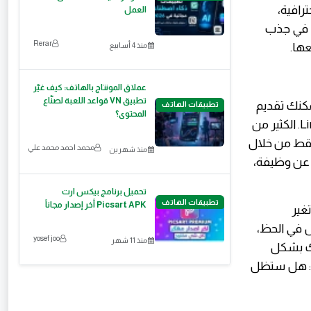
رافية،
العمل
ًا في جذب
Rerar
عها.
منذ 4 أسابيع
​عملاق المونتاج بالهاتف: كيف غيّر
تطبيق VN قواعد اللعبة لصنّاع
مكنك تقديم
تطبيقات الهاتف
المحتوى؟
خدماتك، أو جذب عملاء، أو حتى بناء مشروع كامل من خلال وجودك على LinkedIn. الكثير من
فقط من خلال
محمد احمد محمد علي
منذ شهرين
 عن وظيفة،
تحميل برنامج بيكس ارت
تطبيقات الهاتف
Picsart APK أخر إصدار مجاناً
ن تغير
 في الحظ،
yosef joo
منذ 11 شهر
سك بشكل
آن: هل ستظل