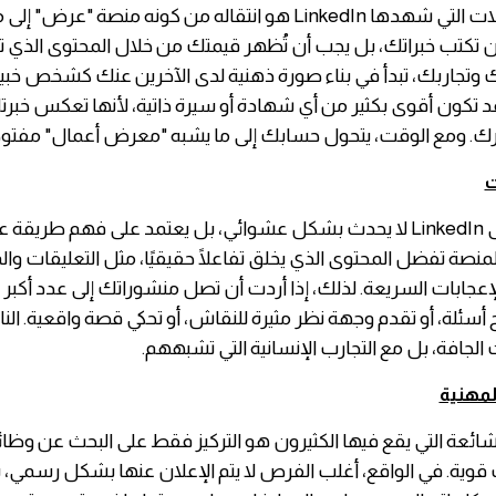
أحد أهم التحولات التي شهدها LinkedIn هو انتقاله من كونه منصة "عرض
ن تكتب خبراتك، بل يجب أن تُظهر قيمتك من خلال المحتوى الذي ت
وتجاربك، تبدأ في بناء صورة ذهنية لدى الآخرين عنك كشخص خبير
 تكون أقوى بكثير من أي شهادة أو سيرة ذاتية، لأنها تعكس خبرت
ك. ومع الوقت، يتحول حسابك إلى ما يشبه "معرض أعمال" مفتوح ي
ت
لكن النجاح على LinkedIn لا يحدث بشكل عشوائي، بل يعتمد على فهم طريق
المنصة تفضل المحتوى الذي يخلق تفاعلًا حقيقيًا، مثل التعليقات وا
عجابات السريعة. لذلك، إذا أردت أن تصل منشوراتك إلى عدد أكبر 
أسئلة، أو تقدم وجهة نظر مثيرة للنقاش، أو تحكي قصة واقعية. الن
الجافة، بل مع التجارب الإنسانية التي تشبههم.
لمهنية
شائعة التي يقع فيها الكثيرون هو التركيز فقط على البحث عن وظائ
وية. في الواقع، أغلب الفرص لا يتم الإعلان عنها بشكل رسمي، ب