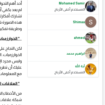
Mohamed Samir
لم يعد يكفي أ
المستخدم أخفى الأرباح
تشارك أفكارك 
هذه الصورة قد
Shimaa
وطريقة تفكير
ahmed
* الخوارزميا
ابراهيم محمد
الخوارزميات. 
وليس مجرد الإ
آية الله
عليك أن تطرح 
المستخدم أخفى الأرباح
مع المعلومات 
* العلاقات ا
من الأخطاء ال
شبكة علاقات ق