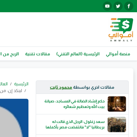
منصة أموالي
الرئيسية (العالم التقني)
مقالات تقنية
الربح من ال
الرئيسية
العال
مقالات اخري بواسطة
محمود ثابت
لينكد إن: من
حكم إنشاد الضالة في المساجد: صيانة
بيت الله وتعظيم شعائره
سعد زغلول: الرجل الذي قالت له
بريطانيا "لا" فانتفضت مصر بأكملها