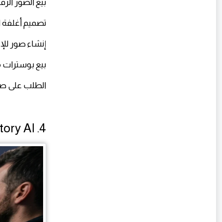
بيع الصور الرق
تصميم أغلفة 
إنشاء صور للإ
بيع بوسترات 
الطلب على صور AI يزداد بشكل كبير 
4. Pictory AI — صناعة فيديوهات تلقائية للربح من يوتيوب