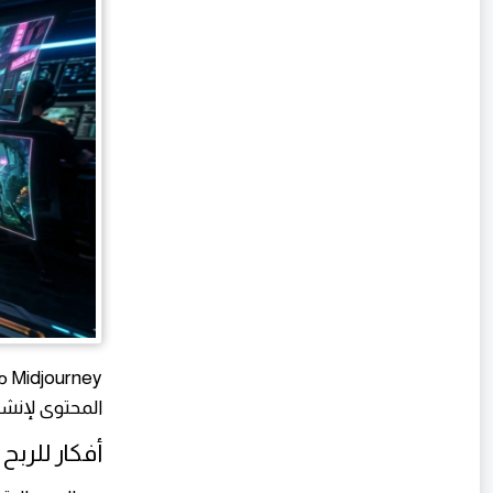
ey
المحتوى لإنش
أفكار للربح من rney