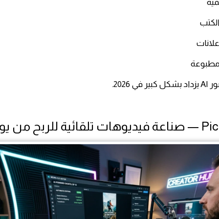
مية
الكتب
علانات
مطبوعة
في 2026.