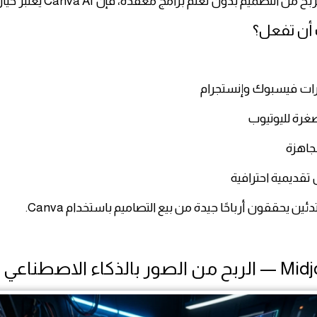
ن التصميم بدون تعلم برامج معقدة، فإن Canva AI يعتبر خيارًا ممتازًا.
 أن تفعل؟
ات فيسبوك وإنستجرام
غرة لليوتيوب
لجاهزة
قديمية احترافية
دئين يحققون أرباحًا جيدة من بيع التصاميم باستخدام Canva.