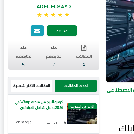
ADEL ELSAYD
تقييم 5 من 5.
متابعة
المقالات
متابعهم
متابعهم
5
7
4
احدث المقالات
المقالات الأكثر شعبية
كيفية الربح من منصة Whop في
الربح من الانترنت
2026: دليل شامل للمبتدئين
Felo Saad
منذ 19 ساعة
ة المال يوميًا في 2026 | دليلك