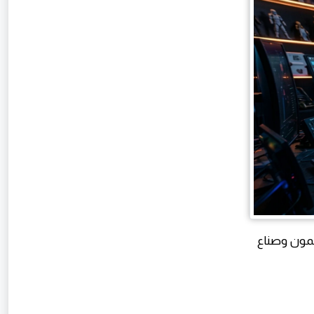
صممون وصناع