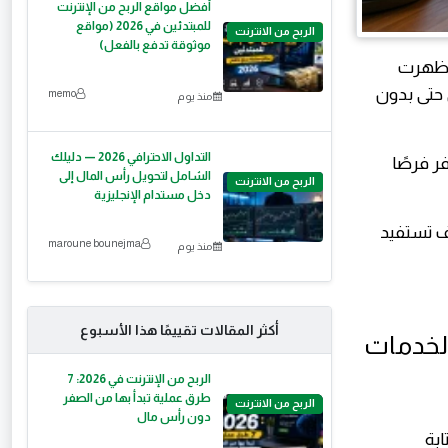
أفضل مواقع الربح من الإنترنت
للمبتدئين في 2026 (مواقع
الربح من الانترنت
موثوقة تدفع بالفعل)
ث ظهرت
حتى بدون
memo
منذ يوم
التداول الاحترافي 2026 — دليلك
ع محتوى، أو تبحث عن مصدر دخل إضافي، فإن أدوات AI توفر فرصًا
الشامل لتحويل رأس المال إلى
الربح من الانترنت
دخل مستدام الإنجليزية
ف تستفيد
maroune bounejma
منذ يوم
أكثر المقالات تقييمًا هذا الأسبوع
الربح من الإنترنت في 2026: 7
طرق عملية تبدأ بها من الصفر
الربح من الانترنت
دون رأس مال
ابة