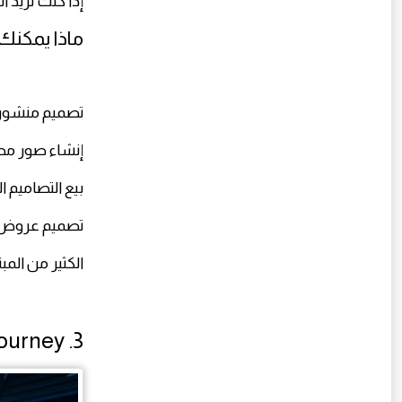
إذا كنت تريد الربح م
ماذا يمكنك
تصميم منشور
إنشاء صور مص
بيع التصاميم ا
تصميم عروض ت
الكثير من المبت
3. Midjourney — الربح من الصور بالذكاء الاصطناعي