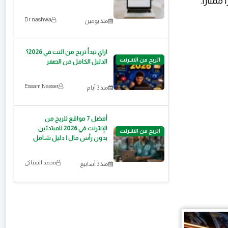
Dr nashwa
منذ يومين
ازاي تبدأ تربح من النت في 2026؟
الربح من الانترنت
الدليل الكامل من الصفر
Essam Nasser
منذ 3 أيام
أفضل 7 مواقع للربح من
الإنترنت في 2026 للمبتدئين
الربح من الانترنت
بدون رأس مال | دليل شامل
محمد السباكى
منذ 3 أسابيع