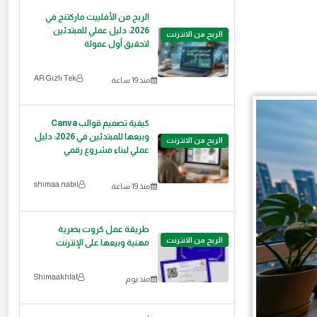
الربح من الأفلييت ماركتنج في
2026: دليل عملي للمبتدئين
الربح من الانترنت
لتحقيق أول عمولة
AR Gizli Tek
منذ 19 ساعة
كيفية تصميم قوالب Canva
وبيعها للمبتدئين في 2026: دليل
الربح من الانترنت
عملي لبناء مشروع رقمي
shimaa nabil
منذ 19 ساعة
طريقة عمل كروت بصرية
الربح من الانترنت
مهنية وبيعها على الإنترنت
Shimaakhlaf
منذ يوم