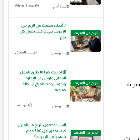
Adnan Hasan
منذ 3 أيام
7 أخطاء تمنعك من الربح من
الإنترنت حتى لو كنت تعمل كل
الربح من الانترنت
يوم
محمد السباكى
منذ يومين
💰 إجازتك كنز! 10 طرق للعمل
التلقائي فلوس في الإجازة
الربح من الانترنت
وتحويل وقت الفراغ إلى حالة
حقيقية
اميره عمر
منذ يومين
السر المجهول للربح من المنزل:
كيف تحقق أول 500 دولار
الربح من الانترنت
شهرياً من الإنترنت؟