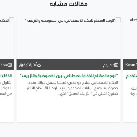
مقالات مشابة
Kevin 
أمنية توفيق
منذ يوم
منذ 3 أيام
تخدام
"الوجه المظلم للذكاء الاصطناعي: بين الخصوصية والتزييف "
الذكاء الاصطنا
الذكاء الاصطناعي سلاح ذو حدين؛ فبينما يسهل حياتنا، يهدد
يتناول 
خصوصيتنا بجمع البيانات الضخمة وتتبع سلوكنا. الأسطح الأكثر
العوامل
منة
خطورة تتجلى في "التزييف العميق" الذي...
من اهمها
ك توك