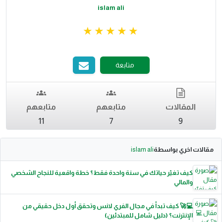
islam ali
متابعة
المقالات
متابعهم
متابعهم
11
7
9
مقالات اخري بواسطة
islam ali
كيف تغيّر حياتك في سنة واحدة فقط؟ خطة واقعية للنجاح الشخصي
والمالي
💻🚀 كيف تبدأ في مجال الفري لانس وتحقق أول دخل حقيقي من
الإنترنت؟ (دليل شامل للمبتدئين)