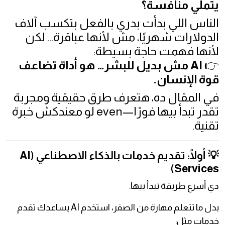
يتملي منافسة؟
الناس اللي بدأت بدري بالفعل بتكسب آلاف
الدولارات شهريًا، مش لأنها عباقرة… لكن
لأنها فهمت حاجة بسيطة:
👉
AI مش بديل للبشر… هو أداة تضاعف
قوة الإنسان.
في المقال ده، هتعرف طرق حقيقية ومجربة
تقدر تبدأ بيها فورًا—even لو معندكش خبرة
تقنية.
💡 أولًا: تقديم خدمات بالذكاء الاصطناعي (AI
Services)
دي أسرع طريقة تبدأ بيها.
بدل ما تتعلم مهارة من الصفر، استخدم AI يساعدك تقدم
خدمات مثل: