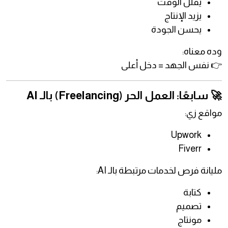
يقلل الوقت
يزيد الإنتاج
يحسن الجودة
وده معناه:
👉 نفس الجهد = دخل أعلى
🚀 سابعًا: العمل الحر (Freelancing) بالـ AI
مواقع زي:
Upwork
Fiverr
مليانة فرص لخدمات مرتبطة بالـ AI:
كتابة
تصميم
مونتاج