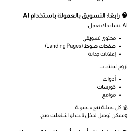
🧠 رابعًا: التسويق بالعمولة باستخدام AI
AI بيساعدك تعمل:
محتوى تسويقي
صفحات هبوط (Landing Pages)
إعلانات جذابة
تروج لمنتجات:
أدوات
كورسات
مواقع
💰 كل عملية بيع = عمولة
وممكن توصل لدخل ثابت لو اشتغلت صح.