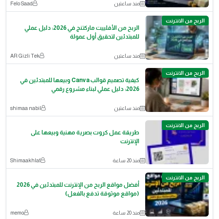
منذ ساعتين
Felo Saad
الربح من الانترنت
الربح من الأفلييت ماركتنج في 2026: دليل عملي
للمبتدئين لتحقيق أول عمولة
منذ ساعتين
AR Gizli Tek
الربح من الانترنت
كيفية تصميم قوالب Canva وبيعها للمبتدئين في
2026: دليل عملي لبناء مشروع رقمي
منذ ساعتين
shimaa nabil
الربح من الانترنت
طريقة عمل كروت بصرية مهنية وبيعها على
الإنترنت
منذ 20 ساعة
Shimaakhlaf
الربح من الانترنت
أفضل مواقع الربح من الإنترنت للمبتدئين في 2026
(مواقع موثوقة تدفع بالفعل)
منذ 20 ساعة
memo