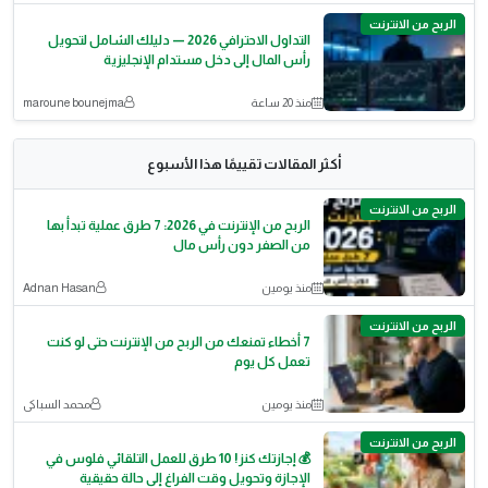
الربح من الانترنت
التداول الاحترافي 2026 — دليلك الشامل لتحويل
رأس المال إلى دخل مستدام الإنجليزية
منذ 20 ساعة
maroune bounejma
أكثر المقالات تقييمًا هذا الأسبوع
الربح من الانترنت
الربح من الإنترنت في 2026: 7 طرق عملية تبدأ بها
من الصفر دون رأس مال
منذ يومين
Adnan Hasan
الربح من الانترنت
7 أخطاء تمنعك من الربح من الإنترنت حتى لو كنت
تعمل كل يوم
منذ يومين
محمد السباكى
الربح من الانترنت
💰 إجازتك كنز! 10 طرق للعمل التلقائي فلوس في
الإجازة وتحويل وقت الفراغ إلى حالة حقيقية