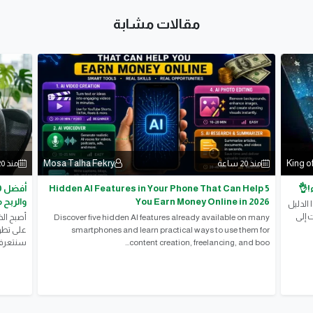
مقالات مشابة
Mosa Talha Fekry
King o
منذ 20 ساعة
منذ 20 ساعة
!👌
5 Hidden AI Features in Your Phone That Can Help
You Earn Money Online in 2026
والربح من
الدليل
 إلى
Discover five hidden AI features already available on many
أصبح ال
smartphones and learn practical ways to use them for
على تطوي
content creation, freelancing, and boo...
سنتعرف 