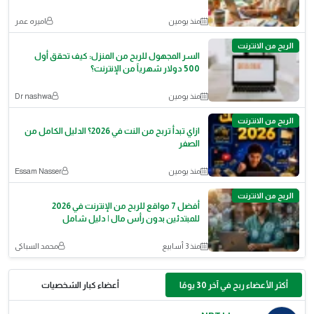
منذ يومين
اميره عمر
الربح من الانترنت
السر المجهول للربح من المنزل: كيف تحقق أول
500 دولار شهرياً من الإنترنت؟
منذ يومين
Dr nashwa
الربح من الانترنت
ازاي تبدأ تربح من النت في 2026؟ الدليل الكامل من
الصفر
منذ يومين
Essam Nasser
الربح من الانترنت
أفضل 7 مواقع للربح من الإنترنت في 2026
للمبتدئين بدون رأس مال | دليل شامل
منذ 3 أسابيع
محمد السباكى
أكثر الأعضاء ربح في آخر 30 يومًا
أعضاء كبار الشخصيات