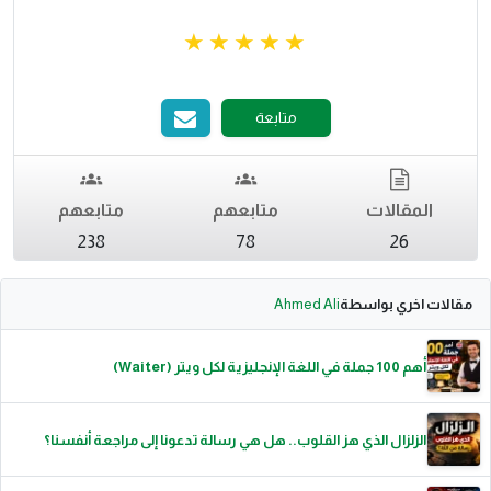
متابعة
المقالات
متابعهم
متابعهم
238
78
26
مقالات اخري بواسطة
Ahmed Ali
أهم 100 جملة في اللغة الإنجليزية لكل ويتر (Waiter)
الزلزال الذي هز القلوب.. هل هي رسالة تدعونا إلى مراجعة أنفسنا؟