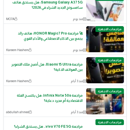
Samsung Galaxy A37 5G: هل يستحق هاتف
سامسونج الجديد الشراء في 2026؟
منذ يوم
MO7A
مراجعات الاجهزة
🚀 مراجعة HONOR Magic7 Pro: هاتف رائد
يجمع بين الذكاء الاصطناعي والأداء القوي
منذ يوم
Kareem Hashem
مراجعات الاجهزة
مراجعة Xiaomi 15 Ultra: هل أصبح ملك التصوير
بين الهواتف الذكية؟
منذ 3 أيام
Kareem Hashem
مراجعات الاجهزة
مراجعة Infinix Note 50s: هل يكتسح الفئة
الاقتصادية أم مجرد دعاية؟
منذ 3 أيام
abdullah ahmed
مراجعات الاجهزة
مراجعة vivo V70 FE 5G.. هل يستحق الشراء؟