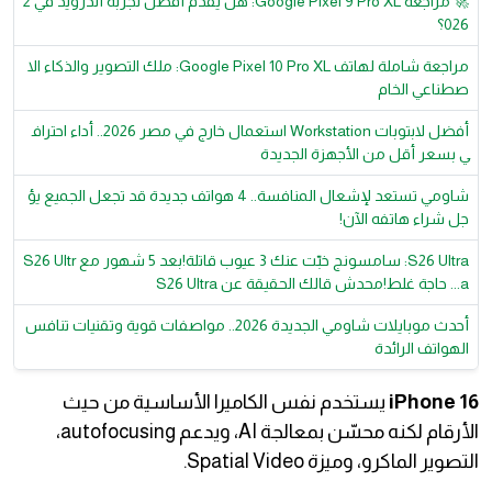
🚀 مراجعة Google Pixel 9 Pro XL: هل يقدم أفضل تجربة أندرويد في 2
026؟
مراجعة شاملة لهاتف Google Pixel 10 Pro XL: ملك التصوير والذكاء الا
صطناعي الخام
أفضل لابتوبات Workstation استعمال خارج في مصر 2026.. أداء احتراف
ي بسعر أقل من الأجهزة الجديدة
شاومي تستعد لإشعال المنافسة.. 4 هواتف جديدة قد تجعل الجميع يؤ
جل شراء هاتفه الآن!
S26 Ultra: سامسونج خبّت عنك 3 عيوب قاتلة!بعد 5 شهور مع S26 Ultr
a... حاجة غلط!محدش قالك الحقيقة عن S26 Ultra
أحدث موبايلات شاومي الجديدة 2026.. مواصفات قوية وتقنيات تنافس
الهواتف الرائدة
iPhone 16
يستخدم نفس الكاميرا الأساسية من حيث
الأرقام لكنه محسّن بمعالجة AI، ويدعم autofocusing،
التصوير الماكرو، وميزة Spatial Video.