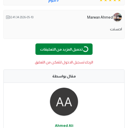
5 نجوم
Marwan Ahmed
2026-05-10 02:41:34
احسنت
تحميل المزيد من التعليقات
G
.
الرجاء تسجيل الدخول لتتمكن من التعليق
L
O
A
D
I
N
.
.
مقال بواسطة
Ahmed Ali