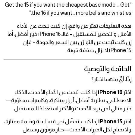
“Get the 15 if you want the cheapest base model… Get
the 16 if you want… more bells and whistles.”
هذه التعليقات تعبّر عن واقع: إن كنت تبحث عن الأداء
الأمثل والتحضير للمستقبل – فالـ iPhone 16 خيار أفضل. أما
إن كنت تبحث عن التوازن بين السعر والجودة – فإن
iPhone 15 لا يزال صفقة قوية.
الخاتمة والتوصية
إذًا، أيٌّ منهما تختار؟
اختر
iPhone 16
إذا كنت: تبحث عن الأداء الأحدث، الذكاء
الاصطناعي، بطارية أفضل، أزرار مبتكرة، وكاميرات مطوّرة—
خيار مثالي لمن يريد الأحدث والأكثر استعدادًا للمستقبل.
اختر
iPhone 15
إذا كنت: تفضّل تجربة سلسة وقيمة ممتازة،
ولا تحتاج لكل الميزات الأحدث—خيار موثوق وسهل