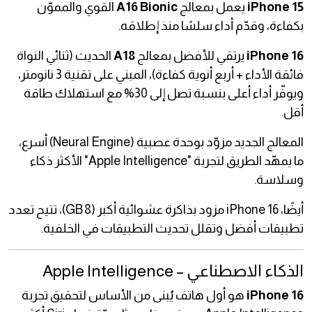
iPhone 15
يعمل بمعالج
A16 Bionic
القوي والمموّن
بكفاءة، وقدّم أداء سلسًا منذ إطلاقه.
iPhone 16
يرتقي للأفضل بمعالج
A18
الحديث (ثنائي النواة
فائقة الأداء + أربع أنوية كفاءة)، المبني على تقنية 3 نانومتر،
ويوفّر أداء أعلى بنسبة تصل إلى 30% مع استهلاك طاقة
أقل.
المعالج الجديد مزوّد بوحدة عصبية (Neural Engine) أسرع،
ما يمهّد الطريق لتجربة "Apple Intelligence" الأكثر ذكاء
وسلاسة.
أيضًا، iPhone 16 مزود بذاكرة عشوائية أكبر (8 GB)، تتيح تعدد
تطبيقات أفضل وتقلل تحديث التطبيقات في الخلفية.
الذكاء الاصطناعي – Apple Intelligence
iPhone 16
هو أول هاتف يُبنى من الأساس لتحقيق تجربة