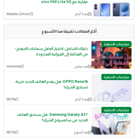
مقارنة مع vivo V60 Lite 5G
منذ 3 أيام
Mostafa Zahran
أكثر المقالات تقييمًا هذا الأسبوع
مراجعات الاجهزة
دليلك الشامل: لاختيار أفضل سماعات الجيمنج -
من الفخامة إلى الميزانية المحدودة
منذ سنتين
mohamed
مراجعات الاجهزة
OPPO Reno16: هل يقدم الهاتف الجديد تجربة
تستحق الشراء؟
منذ 3 أيام
MO7A
مراجعات الاجهزة
Samsung Galaxy A57: هل يستحق الهاتف
الجديد من سامسونج الشراء؟
منذ أسبوع
MO7A