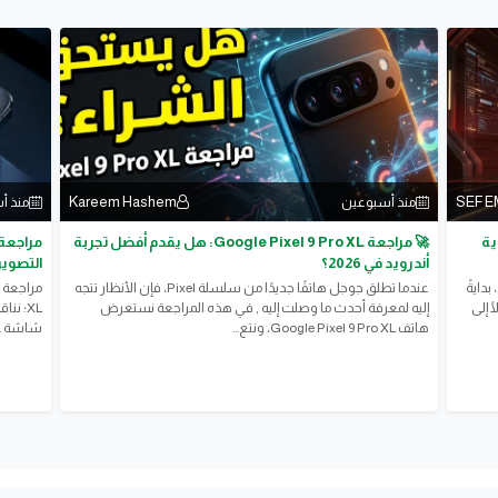
Kareem Hashem
SEF 
منذ أسبوعين
منذ أ
ات قوية
🚀 مراجعة Google Pixel 9 Pro XL: هل يقدم أفضل تجربة
أندرويد في 2026؟
التصوير
تستعرض المقالة أحدث تليفونات شاومي الجديدة في 2026، بدايةً
عندما تطلق جوجل هاتفًا جديدًا من سلسلة Pixel، فإن الأنظار تتجه
Xiaomi 17 Ultra، وصولًا إلى
إليه لمعرفة أحدث ما وصلت إليه , في هذه المراجعة نستعرض
هاتف Google Pixel 9 Pro XL، ونتع...
شاشة Super Actua، وتجربة نظام...