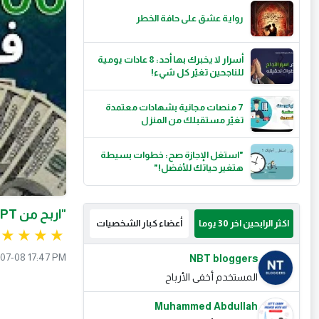
رواية عشق على حافة الخطر
أسرار لا يخبرك بها أحد: 8 عادات يومية
للناجحين تغيّر كل شيء!
7 منصات مجانية بشهادات معتمدة
تغيّر مستقبلك من المنزل
"استغل الإجازة صح: خطوات بسيطة
هتغير حياتك للأفضل!"
"اربح من ChatGPT: دليلك لبدء دخل حقيقي من بيتك باستخدام الذكاء الاصطناعي"
اكثر الرابحين اخر 30 يوما
أعضاء كبار الشخصيات
07-08 17:47 PM
NBT bloggers
المستخدم أخفى الأرباح
Muhammed Abdullah