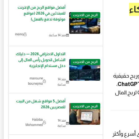
اء
أفضل مواقع الربح من الإنترنت
للمبتدئين في 2026 (مواقع
الربح من الانترنت
موثوقة تدفع بالفعل)
memo
منذ 14 ساعة
التداول الاحترافي 2026 — دليلك
الشامل لتحويل رأس المال إلى
الربح من الانترنت
دخل مستدام الإنجليزية
ربح حقيقية
maroune
منذ 14
،
ChatGP
bounejma
ساعة
اللي بيقدمه موقع OpenAI. في المقال ده، هنعرف إزاي تقدر تستغل ChatGPT لربح المال
أفضل 5 مواقع شغل من البيت
الربح من الانترنت
للمصريين 2026
Habiba
منذ 14
Mohammed
ساعة
 إنتاج محتوى أسرع وأكثر