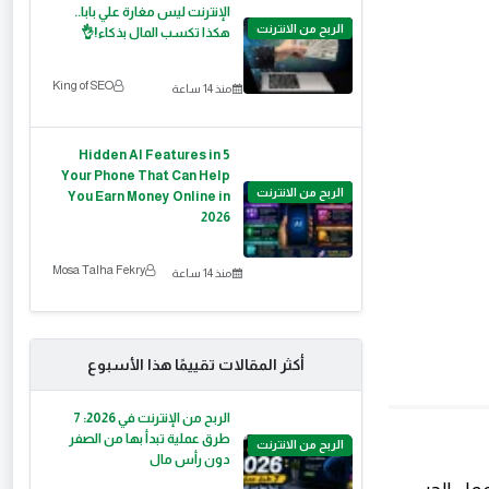
الإنترنت ليس مغارة علي بابا..
الربح من الانترنت
هكذا تكسب المال بذكاء!👌
King of SEO
منذ 14 ساعة
5 Hidden AI Features in
Your Phone That Can Help
الربح من الانترنت
You Earn Money Online in
2026
Mosa Talha Fekry
منذ 14 ساعة
أكثر المقالات تقييمًا هذا الأسبوع
الربح من الإنترنت في 2026: 7
طرق عملية تبدأ بها من الصفر
الربح من الانترنت
دون رأس مال