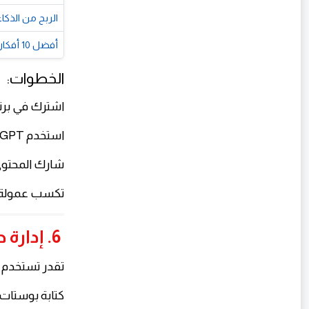
الربح من الذكا
أفضل 10 أفكار منتجات رقمية مربحة للمبتدئين يمكن بيعها من المنزل في 2026
الخطوات:
اشترك في برنامج أفلييت
استخدم ChatGPT لكتابة محتوى ترويجي.
شارك المحتوى
تكسب عمولة ع
6. إدارة حسابات سوشيال ميديا
تقدر تستخدم ChatGPT لمساعدتك في:
كتابة بوستات 