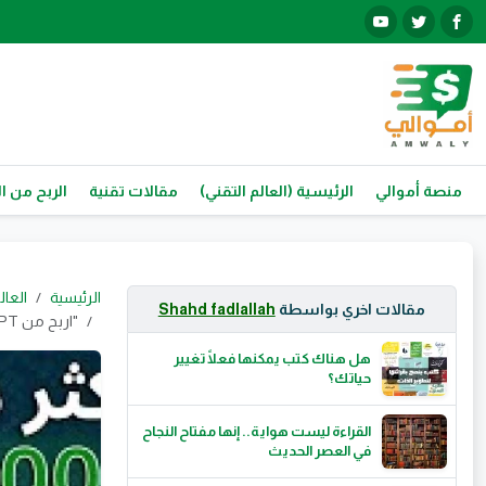
منصة أموالي
الرئيسية (العالم التقني)
مقالات تقنية
الربح من ال
الرئيسية
العال
مقالات اخري بواسطة
Shahd fadlallah
"اربح من ChatGPT: دليلك لبدء دخل حقيقي من بيتك باستخدام الذكاء الاصطناعي"
هل هناك كتب يمكنها فعلًا تغيير
حياتك؟
القراءة ليست هواية.. إنها مفتاح النجاح
في العصر الحديث