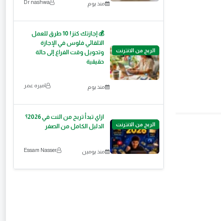
Dr nashwa
منذ يوم
💰 إجازتك كنز! 10 طرق للعمل
التلقائي فلوس في الإجازة
الربح من الانترنت
وتحويل وقت الفراغ إلى حالة
حقيقية
اميره عمر
منذ يوم
ازاي تبدأ تربح من النت في 2026؟
الربح من الانترنت
الدليل الكامل من الصفر
Essam Nasser
منذ يومين