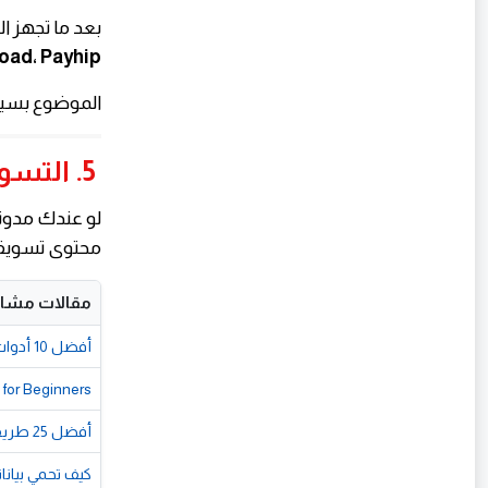
بعد ما تجهز ا
oad، Payhip
الموضوع بسيط 
5. التسويق بالعمولة (Affiliate Marketing)
محتوى تسويقي
مقالات مشاب
أفضل 10 أدوات ذكاء اصطناعي مجانية تساعدك على العمل والربح من الإنترنت في 2026
for Beginners
أفضل 25 طريقة مضمونة للربح من الإنترنت في 2026 للمبتدئين بدون رأس مال
كيف تحمي بياناتك الشخصية ع