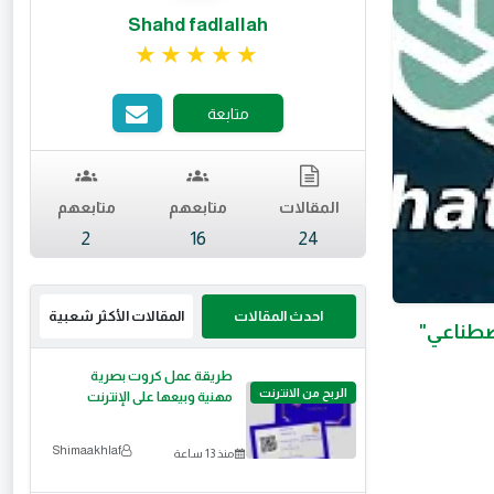
Shahd fadlallah
تقييم 4.9 من 5.
متابعة
المقالات
متابعهم
متابعهم
2
16
24
احدث المقالات
المقالات الأكثر شعبية
طريقة عمل كروت بصرية
الربح من الانترنت
مهنية وبيعها على الإنترنت
Shimaakhlaf
منذ 13 ساعة