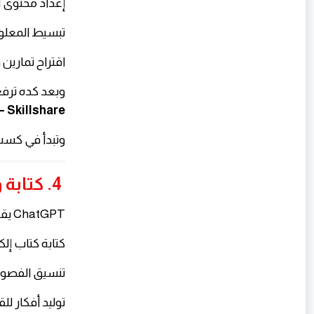
إعداد محتوى ال
تبسيط المعلو
اقتراح تمارين 
وبعد كده ترف
 Skillshare
وتبدأ في كسب
4. كتابة وبيع الكتب الإلكترونية
ChatGPT يقدر يساعدك في:
كتابة كتاب إلك
تنسيق الفصو
توليد أفكار لل