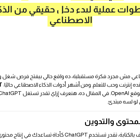
وات عملية لبدء دخل حقيقي من الذك
الاصطناعي
ناعي مش مجرد فكرة مستقبلية، ده واقع حالي بيفتح فرص شغل و
إنترنت وحب للتعلم. ومن أشهر أدوات الذكاء الاصطناعي حاليًا:
T
 لو لسه مبتدئ.
لو عندك شغف بالكتابة، تقدر تستخدم ChatGPT كأداة تساعدك في