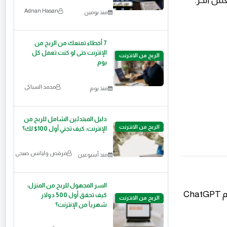
Adnan Hasan
منذ يومين
7 أخطاء تمنعك من الربح من
الإنترنت حتى لو كنت تعمل كل
الربح من الانترنت
يوم
محمد السباكى
منذ يوم
دليل المبتدئين الشامل للربح من
الربح من الانترنت
الإنترنت: كيف تجني أول 100$ لك؟
مرقص وليانس صبحى
منذ أسبوعين
السر المجهول للربح من المنزل:
لو عندك خبرة في مجال معين (تعليم، برمجة، لغة، مهارة شخصية...)، تقدر تستخدم ChatGPT
كيف تحقق أول 500 دولار
الربح من الانترنت
شهرياً من الإنترنت؟