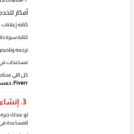
ChatGPT أداة ممتازة تقدر تستخدمها في تقديم خدمات متنوعة على منصات العمل الحر.
أفكار للخدم
كتابة إعلانات 
كتابة سيرة ذاتية 
ترجمة وتلخيص
مساعدات في أ
كل اللي محتا
Fiverr، خمسات، مستقل، Upwork
3. إنشاء كورسات رقمية
للمساعدة في: