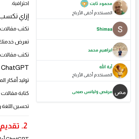
احترافية.
محمود ثابت
المستخدم أخفى الأرباح
إزاي تكسب
تكتب مقالات ل
Shimaa
تعرض خدمتك 
ابراهيم محمد
تكتب مقالات SEO لمواقع وشركات
ChatGPT بيساعدك في:
آية الله
المستخدم أخفى الأرباح
توليد أفكار ال
مرقص وليانس صبحى
كتابة مقالات 
تحسين اللغة و
2. تقديم خدمات على منصات العمل الحر