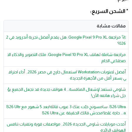
*
الشحن السريع:
مقالات مشابة
🚀 مراجعة Google Pixel 9 Pro XL: هل يقدم أفضل تجربة أندرويد في 2
026؟
مراجعة شاملة لهاتف Google Pixel 10 Pro XL: ملك التصوير والذكاء الا
صطناعي الخام
أفضل لابتوبات Workstation استعمال خارج في مصر 2026.. أداء احتراف
ي بسعر أقل من الأجهزة الجديدة
شاومي تستعد لإشعال المنافسة.. 4 هواتف جديدة قد تجعل الجميع يؤ
جل شراء هاتفه الآن!
S26 Ultra: سامسونج خبّت عنك 3 عيوب قاتلة!بعد 5 شهور مع S26 Ultr
a... حاجة غلط!محدش قالك الحقيقة عن S26 Ultra
أحدث موبايلات شاومي الجديدة 2026.. مواصفات قوية وتقنيات تنافس
الهواتف الرائدة