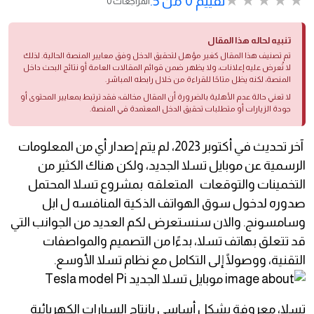
تقييم 0 من 5.
0 المراجعات
تنبيه لحاله هذا المقال
تم تصنيف هذا المقال كغير مؤهل لتحقيق الدخل وفق معايير المنصة الحالية. لذلك
لا تُعرض عليه إعلانات، ولا يظهر ضمن قوائم المقالات العامة أو نتائج البحث داخل
المنصة، لكنه يظل متاحًا للقراءة من خلال رابطه المباشر.
لا تعني حالة عدم الأهلية بالضرورة أن المقال مخالف؛ فقد ترتبط بمعايير المحتوى أو
جودة الزيارات أو متطلبات تحقيق الدخل المعتمدة في المنصة.
آخر تحديث في أكتوبر 2023، لم يتم إصدار أي من المعلومات
الرسمية عن موبايل تسلا الجديد، ولكن هناك الكثير من
التخمينات والتوقعات المتعلقه بمشروع تسلا المحتمل
صدوره لدخول سوق الهواتف الذكية المنافسه ل ابل
وسامسونج. والان سنستعرض لكم العديد من الجوانب التي
قد تتعلق بهاتف تسلا، بدءًا من التصميم والمواصفات
التقنية، ووصولًا إلى التكامل مع نظام تسلا الأوسع.
تسلا، معروفة بشكل أساسي بإنتاج السيارات الكهربائية