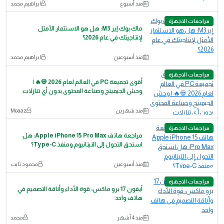
منذ أسبوع
ابراهيم محمد
مراجعات الاجهزة
ماك بوك إير M3: هل هو الاستثمار الأمثل
لإنتاجيتك في عام 2026؟
منذ أسبوعين
ابراهيم محمد
مراجعات الاجهزة
أقوى تجميعة PC في العالم لعام 2026 💀🔥 |
وحش الجيمينج وصناعة المحتوى بدون أي تنازلات
منذ شهرين
Moaaz
مراجعات الاجهزة
مراجعة هاتف Apple iPhone 15 Pro Max: هل
استحق التحول إلى التيتانيوم ومنفذ Type-C؟
منذ أسبوعين
محمود ثابت
مراجعات الاجهزة
آيفون 17 برو ماكس: قوة الأداء وأناقة التصميم في
هاتف واحد
منذ 4 أشهر
محمد