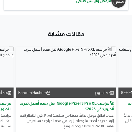
مرقص وليانس صبحى
مقالات مشابة
Kareem Hashem
SEF 
منذ أسبوع
منذ أ
ات قوية
🚀 مراجعة Google Pixel 9 Pro XL: هل يقدم أفضل تجربة
أندرويد في 2026؟
التصوير
تستعرض المقالة أحدث تليفونات شاومي الجديدة في 2026، بدايةً
عندما تطلق جوجل هاتفًا جديدًا من سلسلة Pixel، فإن الأنظار تتجه
Xiaomi 17 Ultra، وصولًا إلى
إليه لمعرفة أحدث ما وصلت إليه , في هذه المراجعة نستعرض
هاتف Google Pixel 9 Pro XL، ونتع...
شاشة Super Actua، وتجربة نظام...