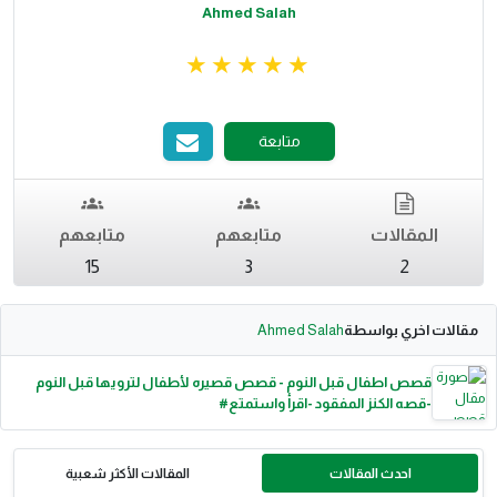
Ahmed Salah
متابعة
المقالات
متابعهم
متابعهم
15
3
2
مقالات اخري بواسطة
Ahmed Salah
قصص اطفال قبل النوم - قصص قصيره لأطفال لترويها قبل النوم
-قصه الكنز المفقود -اقرأ واستمتع#
احدث المقالات
المقالات الأكثر شعبية