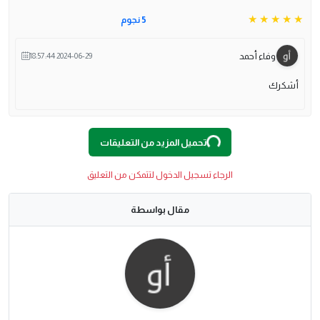
5 نجوم
وفاء أحمد
2024-06-29 18:57:44
أشكرك
O
A
D
In
G
L
...
تحميل المزيد من التعليقات
الرجاء تسجيل الدخول لتتمكن من التعليق
مقال بواسطة