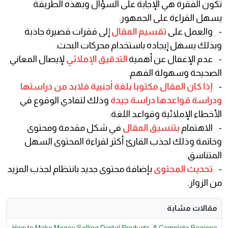
تكون الفقرة هي الإجابة على السؤال وبهذه الطريقة
يسهل القراءة على الجمهور.
- والعمل على
تقسيم المقال
إلى فقرات قصيرة جاذبة
وبذلك يسهل إيجاده باستخدام محركات البحث.
- عدم الإغفال عن أهمية
التدقيق الإملائي
لإيصال المعاني
الصحيحة وسهولة الفهم.
-
إذا كان المقال مكتوبا بلغة أجنبية فلابد من دراستها
ودراسة قواعدها دراسة جيدة
وذلك لتفادي الوقوع في
الأخطاء الإملائية وقواعد اللغة.
- الاهتمام
بتنسيق المقال
في شكل مقدمة ومحتوى
وخاتمة وذلك لجذب القارئ أكثر لقراءة المحتوى السهل
المتناسق.
-
تحديث المحتوى
بإضافة محتوى جديد بانتظام لجذب المزيد
من الزوار.
مقالات مشابة
How to Make Money Selling Digital Products: A Complete Beginne