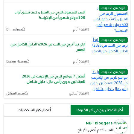
الربح من الانترنت
السر المجهول للربح من المنزل: كيف تحقق أول
500 دولار شهرياً من الإنترنت؟
منذ 4 أيام
Dr nashwa
الربح من الانترنت
ازاي تبدأ تربح من النت في 2026؟ الدليل الكامل من
الصفر
منذ 5 أيام
Essam Nasser
الربح من الانترنت
أفضل 7 مواقع للربح من الإنترنت في 2026
للمبتدئين بدون رأس مال | دليل شامل
منذ 3 أسابيع
محمد السباكى
أكثر الأعضاء ربح في آخر 30 يومًا
أعضاء كبار الشخصيات
NBT bloggers
المستخدم أخفى الأرباح