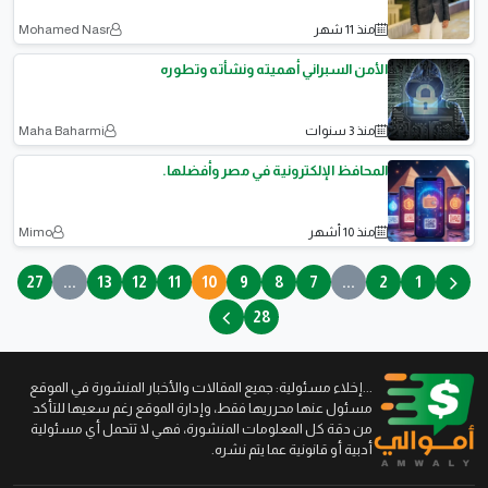
منذ 11 شهر
Mohamed Nasr
الأمن السبراني أهميته ونشأته وتطوره
منذ 3 سنوات
Maha Baharmi
المحافظ الإلكترونية في مصر وأفضلها.
منذ 10 أشهر
Mimo
27
...
13
12
11
10
9
8
7
...
2
1
28
...إخلاء مسئولية: جميع المقالات والأخبار المنشورة في الموقع
مسئول عنها محرريها فقط، وإدارة الموقع رغم سعيها للتأكد
من دقة كل المعلومات المنشورة، فهي لا تتحمل أي مسئولية
أدبية أو قانونية عما يتم نشره.