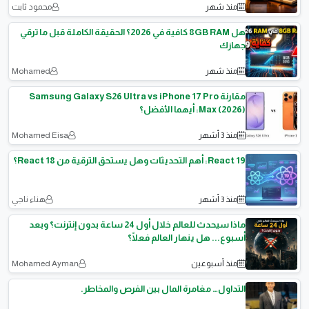
منذ شهر
محمود ثابت
هل 8GB RAM كافية في 2026؟ الحقيقة الكاملة قبل ما ترقي
جهازك
منذ شهر
Mohamed
مقارنة Samsung Galaxy S26 Ultra vs iPhone 17 Pro
Max (2026): أيهما الأفضل؟
منذ 3 أشهر
Mohamed Eisa
React 19: أهم التحديثات وهل يستحق الترقية من React 18؟
منذ 3 أشهر
هناء ناجي
ماذا سيحدث للعالم خلال أول 24 ساعة بدون إنترنت؟ وبعد
أسبوع... هل ينهار العالم فعلًا؟
منذ أسبوعين
Mohamed Ayman
التداول… مغامرة المال بين الفرص والمخاطر.