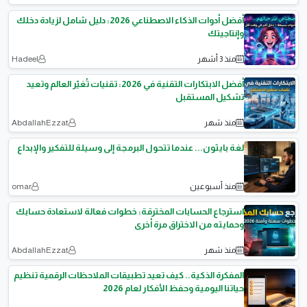
أفضل أدوات الذكاء الاصطناعي 2026: دليل شامل لزيادة دخلك
وإنتاجيتك
منذ 3 أشهر
Hadeel
أفضل الابتكارات التقنية في 2026: تقنيات تُغيّر العالم وتعيد
تشكيل المستقبل
منذ شهر
AbdallahEzzat
لغة بايثون... عندما تتحول البرمجة إلى وسيلة للتفكير والإبداع
منذ أسبوعين
omar
استرجاع الحسابات المخترقة: خطوات فعالة لاستعادة حسابك
وحمايته من الاختراق مرة أخرى
منذ شهر
AbdallahEzzat
المفكرة الذكية.. كيف تعيد تطبيقات الملاحظات الرقمية تنظيم
حياتنا اليومية وحفظ الأفكار لعام 2026